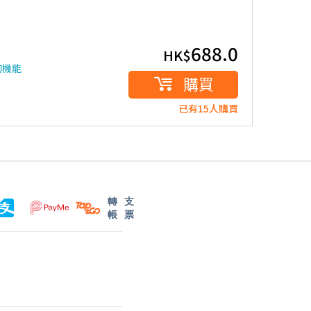
688.0
HK$
的機能
購買
已有15人購買
轉
支
帳
票