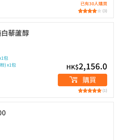
已有30人購買
(3)
及 純白藜蘆醇
 x1包
2,156.0
粉) x1包
HK$
購買
(1)
00