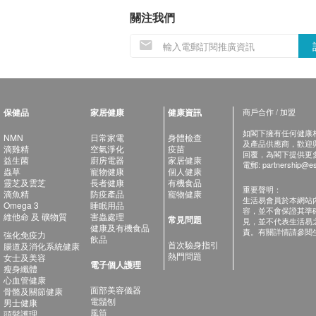
關注我們
保健品
家居健康
健康資訊
商戶合作 / 加盟
如閣下擁有任何健康相關
NMN
日常家電
身體檢查
及產品供應商，歡迎與健
滴雞精
空氣淨化
疫苗
回覆，為閣下提供更
益生菌
廚房電器
家居健康
電郵:
partnership@es
蟲草
寵物健康
個人健康
靈芝及雲芝
長者健康
有機食品
重要聲明：
滴魚精
防疫產品
寵物健康
生活易會員於本網站
Omega 3
睡眠用品
容，並不會保證其準
維他命 及 礦物質
害蟲處理
常見問題
見，並不代表生活易
健康及有機食品
責。有關詳情請參閱
強化免疫力
飲品
首次驗身指引
腸道及消化系統健康
熱門問題
女士及美容
電子個人護理
瘦身纖體
心血管健康
面部美容儀器
骨骼及關節健康
電鬚刨
男士健康
風筒
頭髮護理