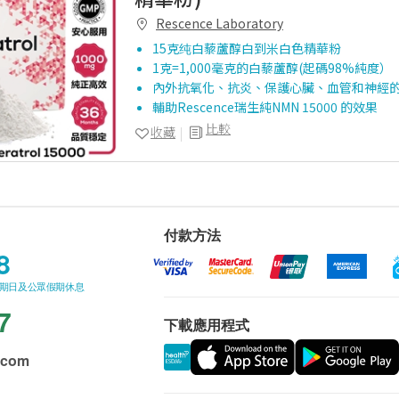
Rescence Laboratory
15克纯白藜蘆醇白到米白色精華粉
1克=1,000毫克的白藜蘆醇(起碼98%純度）
內外抗氧化、抗炎、保護心臟、血管和神經
輔助Rescence瑞生純NMN 15000 的效果
比較
收藏
付款方法
8
星期日及公眾假期休息
7
下載應用程式
.com