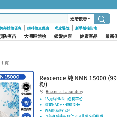
進階搜尋
美邦體檢優惠
婦科檢查優惠
私家醫院
新手體檢指南
預防疫苗
大灣區體檢
銀髮健康
健康產品
最新
/ 1 頁
Rescence 純 NMN 15000 
粉)
Rescence Laboratory
15克纯NMN白色精華粉
補充NAD+，修復DNA
善細胞新陳代謝
改善身體機能退化及因此帶來的增重