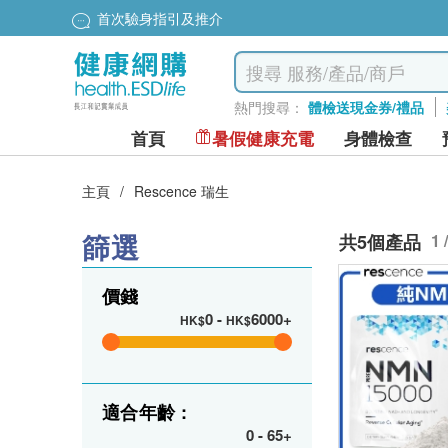
首次驗身指引及推介
熱門搜尋：
體檢送現金券/禮品
首頁
暑假健康充電
身體檢查
主頁
/
Rescence 瑞生
篩選
共5個產品
1 
價錢
0
-
6000+
HK$
HK$
適合年齡 :
0
-
65+