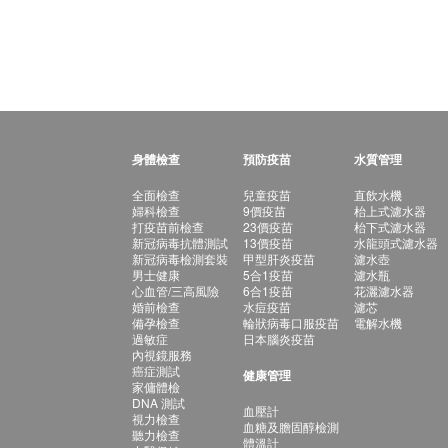
身體檢查
預防疫苗
水質管理
全面檢查
兒童疫苗
直飲水機
婦科檢查
9價疫苗
枱上式濾水器
打疫苗前檢查
23價疫苗
枱下式濾水器
新冠病毒抗體測試
13價疫苗
水龍頭式濾水器
新冠病毒檢測套裝
甲型肝炎疫苗
濾水壺
男士健康
5合1疫苗
濾水瓶
心血管/三高風險
6合1疫苗
花灑濾水器
婚前檢查
水痘疫苗
濾芯
備孕檢查
輪狀病毒口服疫苗
電解水機
過敏症
日本腦炎疫苗
內視鏡服務
癌症測試
健康管理
家傭體檢
DNA 測試
血壓計
視力檢查
血糖及膽固醇檢測
聽力檢查
體溫計