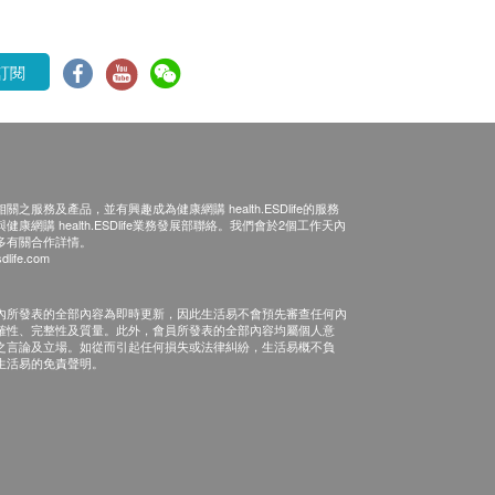
訂閱
之服務及產品，並有興趣成為健康網購 health.ESDlife的服務
康網購 health.ESDlife業務發展部聯絡。我們會於2個工作天內
多有關合作詳情。
dlife.com
內所發表的全部內容為即時更新，因此生活易不會預先審查任何內
確性、完整性及質量。此外，會員所發表的全部內容均屬個人意
之言論及立場。如從而引起任何損失或法律糾紛，生活易概不負
生活易的免責聲明。