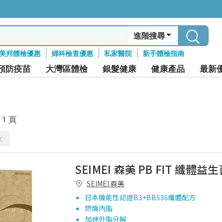
進階搜尋
美邦體檢優惠
婦科檢查優惠
私家醫院
新手體檢指南
預防疫苗
大灣區體檢
銀髮健康
健康產品
最新
/ 1 頁
SEIMEI 森美 PB FIT 纖體益生
SEIMEI 森美
日本機能性認證B3+BB536纖體配方
燃燒內脂
加速外脂分解