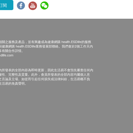
訂閱
之服務及產品，並有興趣成為健康網購 health.ESDlife的服務
康網購 health.ESDlife業務發展部聯絡。我們會於2個工作天內
多有關合作詳情。
dlife.com
內所發表的全部內容為即時更新，因此生活易不會預先審查任何內
確性、完整性及質量。此外，會員所發表的全部內容均屬個人意
之言論及立場。如從而引起任何損失或法律糾紛，生活易概不負
生活易的免責聲明。