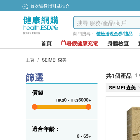
首次驗身指引及推介
熱門搜尋：
體檢送現金券/禮品
首頁
暑假健康充電
身體檢查
主頁
/
SEIMEI 森美
篩選
共1個產品
1 
SEIMEI 森美
價錢
0
-
6000+
HK$
HK$
適合年齡 :
0
-
65+