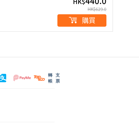
440.0
HK$
HK$
629.0
購買
轉
支
帳
票