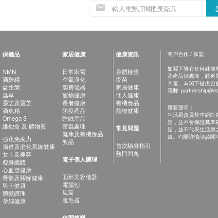
保健品
家居健康
健康資訊
商戶合作 / 加盟
如閣下擁有任何健康相關
NMN
日常家電
身體檢查
及產品供應商，歡迎與健
滴雞精
空氣淨化
疫苗
回覆，為閣下提供更
益生菌
廚房電器
家居健康
電郵:
partnership@es
蟲草
寵物健康
個人健康
靈芝及雲芝
長者健康
有機食品
重要聲明：
滴魚精
防疫產品
寵物健康
生活易會員於本網站
Omega 3
睡眠用品
容，並不會保證其準
維他命 及 礦物質
害蟲處理
常見問題
見，並不代表生活易
健康及有機食品
責。有關詳情請參閱
強化免疫力
飲品
首次驗身指引
腸道及消化系統健康
熱門問題
女士及美容
電子個人護理
瘦身纖體
心血管健康
面部美容儀器
骨骼及關節健康
電鬚刨
男士健康
風筒
頭髮護理
脫毛器
孕婦健康
休閑娛樂