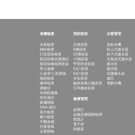
身體檢查
預防疫苗
水質管理
全面檢查
兒童疫苗
直飲水機
婦科檢查
9價疫苗
枱上式濾水器
打疫苗前檢查
23價疫苗
枱下式濾水器
新冠病毒抗體測試
13價疫苗
水龍頭式濾水器
新冠病毒檢測套裝
甲型肝炎疫苗
濾水壺
男士健康
5合1疫苗
濾水瓶
心血管/三高風險
6合1疫苗
花灑濾水器
婚前檢查
水痘疫苗
濾芯
備孕檢查
輪狀病毒口服疫苗
電解水機
過敏症
日本腦炎疫苗
內視鏡服務
癌症測試
健康管理
家傭體檢
DNA 測試
血壓計
視力檢查
血糖及膽固醇檢測
聽力檢查
體溫計
中醫保健
電子磅
兒童發展
助聽器
企業體檢