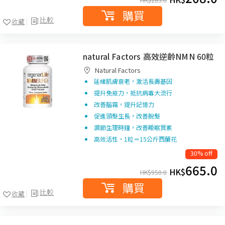
購買
比較
收藏
natural Factors 高效逆齡NMN 60粒
Natural Factors
延緩肌膚衰老，激活長壽基因
提升免疫力，抵抗病毒大流行
改善腦霧，提升記憶力
促進頭髮生長，改善脫髮
調節生理時鐘，改善睡眠質素
高效活性，1粒＝15公斤西蘭花
30% off
665.0
HK$
HK$
950.0
購買
比較
收藏