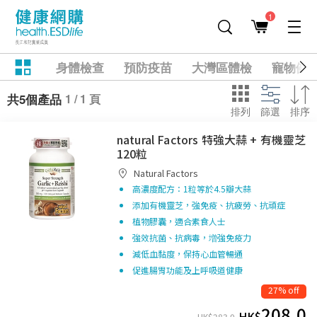
1
身體檢查
預防疫苗
大灣區體檢
寵物健
1 / 1 頁
共5個產品
排列
篩選
排序
natural Factors 特強大蒜 + 有機靈芝
120粒
Natural Factors
高濃度配方：1粒等於4.5瓣大蒜
添加有機靈芝，強免疫、抗疲勞、抗頑症
植物膠囊，適合素食人士
強效抗菌、抗病毒，増強免疫力
減低血黏度，保持心血管暢通
促進腸胃功能及上呼吸道健康
27% off
208.0
HK$
HK$
283.0