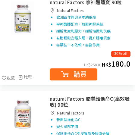
natural Factors 寧神酣睡寶 90粒
Natural Factors
歐洲百年經典草本助眠劑
寧神酣睡配方，放鬆神經系統
緩解焦慮和壓力，緩解煩躁和失眠
有助輕鬆安穩入睡，提升睡眠質素
無藥性，不依賴，無副作用
30% off
180.0
HK$
HK$
258.0
購買
比較
收藏
natural Factors 脂質維他命C(高效吸
收) 90粒
Natural Factors
新劑型維他命C
減少胃部不適
保護維他命C免受胃部及腸道分解