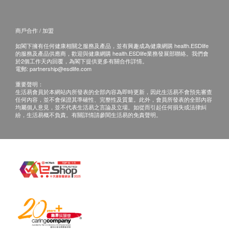
商戶合作 / 加盟
如閣下擁有任何健康相關之服務及產品，並有興趣成為健康網購 health.ESDlife
的服務及產品供應商，歡迎與健康網購 health.ESDlife業務發展部聯絡。我們會
於2個工作天內回覆，為閣下提供更多有關合作詳情。
電郵:
partnership@esdlife.com
重要聲明：
生活易會員於本網站內所發表的全部內容為即時更新，因此生活易不會預先審查
任何內容，並不會保證其準確性、完整性及質量。此外，會員所發表的全部內容
均屬個人意見，並不代表生活易之言論及立場。如從而引起任何損失或法律糾
紛，生活易概不負責。有關詳情請參閱生活易的免責聲明。