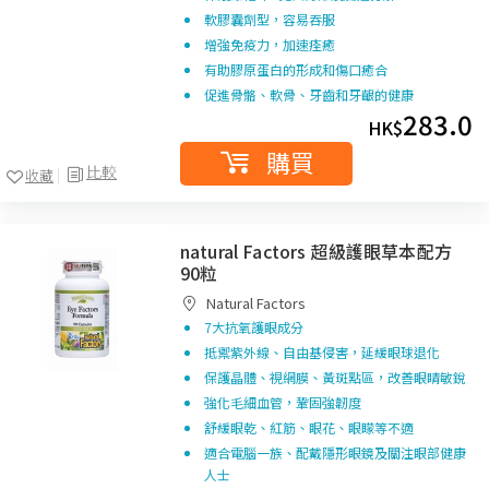
軟膠囊劑型，容易吞服
增強免疫力，加速痊癒
有助膠原蛋白的形成和傷口癒合
促進骨骼、軟骨、牙齒和牙齦的健康
283.0
HK$
購買
比較
收藏
natural Factors 超級護眼草本配方
90粒
Natural Factors
7大抗氧護眼成分
抵禦紫外線、自由基侵害，延緩眼球退化
保護晶體、視網膜、黃斑點區，改善眼睛敏銳
強化毛細血管，鞏固強韌度
舒緩眼乾、紅筋、眼花、眼矇等不適
適合電腦一族、配戴隱形眼鏡及關注眼部健康
人士