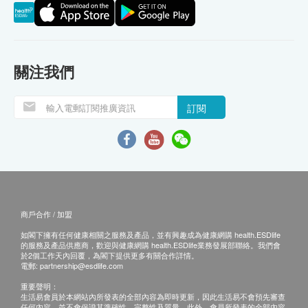
關注我們
訂閱
商戶合作 / 加盟
如閣下擁有任何健康相關之服務及產品，並有興趣成為健康網購 health.ESDlife
的服務及產品供應商，歡迎與健康網購 health.ESDlife業務發展部聯絡。我們會
於2個工作天內回覆，為閣下提供更多有關合作詳情。
電郵:
partnership@esdlife.com
重要聲明：
生活易會員於本網站內所發表的全部內容為即時更新，因此生活易不會預先審查
任何內容，並不會保證其準確性、完整性及質量。此外，會員所發表的全部內容