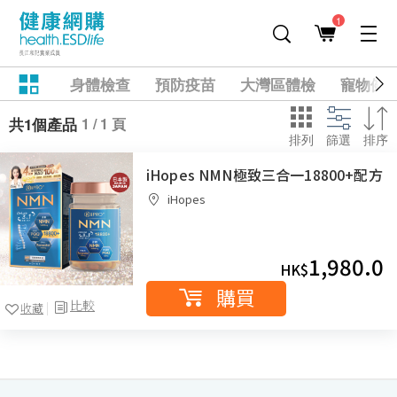
1
身體檢查
預防疫苗
大灣區體檢
寵物健
1 / 1 頁
共1個產品
排列
篩選
排序
iHopes NMN極致三合一18800+配方
iHopes
1,980.0
HK$
購買
比較
收藏