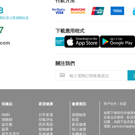
付款方法
8
星期日及公眾假期休息
7
下載應用程式
.com
關注我們
保健品
家居健康
健康資訊
商戶合作 / 加盟
如閣下擁有任何健康相關
NMN
日常家電
身體檢查
及產品供應商，歡迎與健
滴雞精
空氣淨化
疫苗
回覆，為閣下提供更
益生菌
廚房電器
家居健康
電郵:
partnership@es
蟲草
寵物健康
個人健康
靈芝及雲芝
長者健康
有機食品