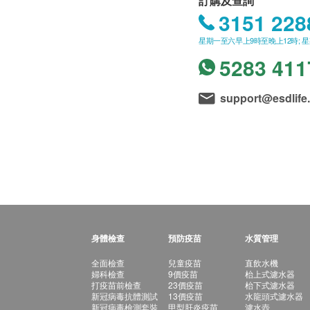
訂購及查詢
3151 228
星期一至六早上9時至晚上12時; 
5283 411
support@esdlife
身體檢查
預防疫苗
水質管理
全面檢查
兒童疫苗
直飲水機
婦科檢查
9價疫苗
枱上式濾水器
打疫苗前檢查
23價疫苗
枱下式濾水器
新冠病毒抗體測試
13價疫苗
水龍頭式濾水器
新冠病毒檢測套裝
甲型肝炎疫苗
濾水壺