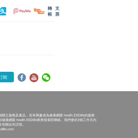
轉
支
帳
票
訂閱
之服務及產品，並有興趣成為健康網購 health.ESDlife的服務
康網購 health.ESDlife業務發展部聯絡。我們會於2個工作天內
多有關合作詳情。
dlife.com