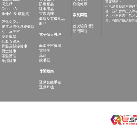
重要聲明：
滴魚精
防疫產品
寵物健康
生活易會員於本網站
Omega 3
睡眠用品
容，並不會保證其準
維他命 及 礦物質
害蟲處理
常見問題
見，並不代表生活易
健康及有機食品
責。有關詳情請參閱
強化免疫力
飲品
首次驗身指引
腸道及消化系統健康
熱門問題
女士及美容
電子個人護理
瘦身纖體
心血管健康
面部美容儀器
骨骼及關節健康
電鬚刨
男士健康
風筒
頭髮護理
脫毛器
孕婦健康
休閑娛樂
運動智能手錶
運動耳機