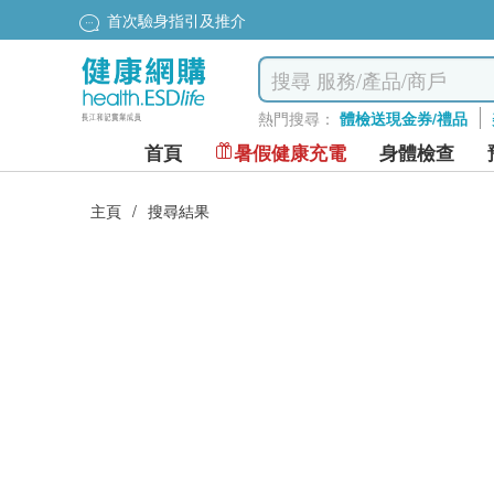
首次驗身指引及推介
熱門搜尋：
體檢送現金券/禮品
首頁
暑假健康充電
身體檢查
主頁
/
搜尋結果