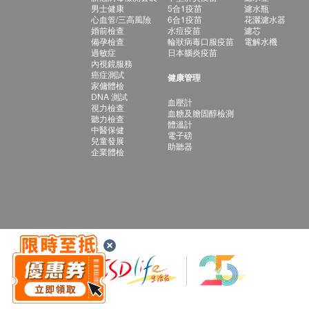
男士健康
5合1疫苗
濾水瓶
心血管/三高風險
6合1疫苗
花灑濾水器
婚前檢查
水痘疫苗
濾芯
備孕檢查
輪狀病毒口服疫苗
電解水機
過敏症
日本腦炎疫苗
內視鏡服務
癌症測試
健康管理
家傭體檢
DNA 測試
血壓計
視力檢查
血糖及膽固醇檢測
聽力檢查
體溫計
中醫保健
電子磅
兒童發展
助聽器
企業體檢