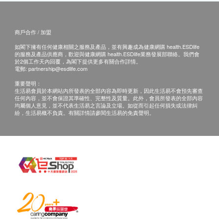
商戶合作 / 加盟
如閣下擁有任何健康相關之服務及產品，並有興趣成為健康網購 health.ESDlife
的服務及產品供應商，歡迎與健康網購 health.ESDlife業務發展部聯絡。我們會
於2個工作天內回覆，為閣下提供更多有關合作詳情。
電郵:
partnership@esdlife.com
重要聲明：
生活易會員於本網站內所發表的全部內容為即時更新，因此生活易不會預先審查
任何內容，並不會保證其準確性、完整性及質量。此外，會員所發表的全部內容
均屬個人意見，並不代表生活易之言論及立場。如從而引起任何損失或法律糾
紛，生活易概不負責。有關詳情請參閱生活易的免責聲明。