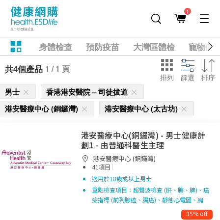
1
身體檢查
預防疫苗
大灣區體檢
寵物健
1 / 1 頁
共4個產品
排列
篩選
排序
男士
香港港安醫院 – 司徒拔道
港安醫療中心 (銅鑼灣)
港安醫療中心 (太古坊)
港安醫療中心(銅鑼灣) - 男士健康計
劃1 - 由普通科醫生主理
港安醫療中心 (銅鑼灣)
|
41項目
適用於18歲或以上男士
重點檢查項目：超聲波檢查 (肝、膽、脾)、癌
症指標 (前列腺癌、腸癌)、靜態心電圖、胸…
35% off