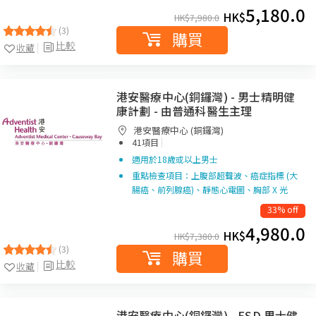
5,180.0
HK$
HK$
7,980.0
(3)
購買
比較
收藏
港安醫療中心(銅鑼灣) - 男士精明健
康計劃 - 由普通科醫生主理
港安醫療中心 (銅鑼灣)
|
41項目
適用於18歲或以上男士
重點檢查項目：上腹部超聲波、癌症指標 (大
腸癌、前列腺癌)、靜態心電圖、胸部 X 光
33% off
4,980.0
HK$
HK$
7,380.0
(3)
購買
比較
收藏
港安醫療中心(銅鑼灣) - ESD 男士健