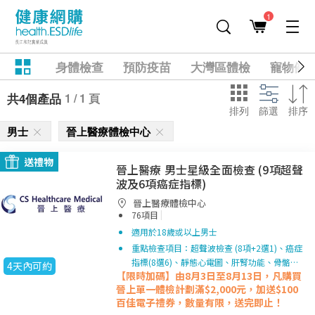
1
身體檢查
預防疫苗
大灣區體檢
寵物健
1 / 1 頁
共4個產品
排列
篩選
排序
男士
晉上醫療體檢中心
送禮物
晉上醫療 男士星級全面檢查 (9項超聲
波及6項癌症指標)
晉上醫療體檢中心
|
76項目
適用於18歲或以上男士
重點檢查項目：超聲波檢查 (8項+2選1)、癌症
指標(8選6)、靜態心電圖、肝腎功能、骨骼…
4天內可約
【限時加碼】由8月3日至8月13日，凡購買
晉上單一
體檢計劃滿$2,000元，加送$100
百佳電子禮券，數量有限，送完即止！