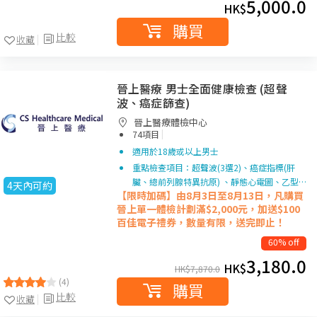
5,000.0
HK$
購買
比較
收藏
晉上醫療 男士全面健康檢查 (超聲
波、癌症篩查)
晉上醫療體檢中心
|
74項目
適用於18歲或以上男士
重點檢查項目：超聲波(3選2)、癌症指標(肝
臟、總前列腺特異抗原) 、靜態心電圖、乙型…
4天內可約
【限時加碼】由8月3日至8月13日，凡購買
晉上單一
體檢計劃滿$2,000元，加送$100
百佳電子禮券，數量有限，送完即止！
60% off
3,180.0
HK$
HK$
7,870.0
(4)
購買
比較
收藏