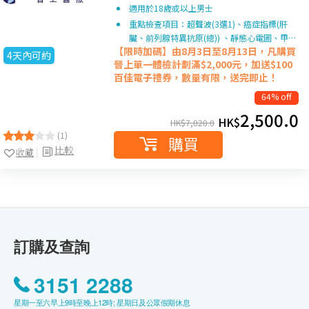
適用於18歲或以上男士
重點檢查項目：超聲波(3選1)、癌症指標(肝
臟、前列腺特異抗原(總)) 、靜態心電圖、甲…
【限時加碼】由8月3日至8月13日，凡購買
4天內可約
晉上單一
體檢計劃滿$2,000元，加送$100
百佳電子禮券，數量有限，送完即止！
64% off
2,500.0
HK$
HK$
7,020.0
(1)
購買
比較
收藏
訂購及查詢
3151 2288
星期一至六早上9時至晚上12時; 星期日及公眾假期休息