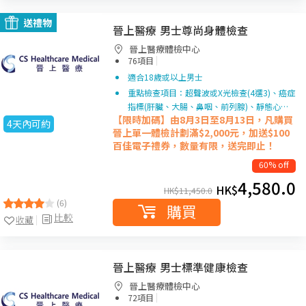
送禮物
晉上醫療 男士尊尚身體檢查
晉上醫療體檢中心
|
76項目
適合18歲或以上男士
重點檢查項目：超聲波或X光檢查(4選3)、癌症
指標(肝臟、大腸、鼻咽、前列腺)、靜態心…
【限時加碼】由8月3日至8月13日，凡購買
4天內可約
晉上單一
體檢計劃滿$2,000元，加送$100
百佳電子禮券，數量有限，送完即止！
60% off
4,580.0
HK$
HK$
11,450.0
(6)
購買
比較
收藏
晉上醫療 男士標準健康檢查
晉上醫療體檢中心
|
72項目