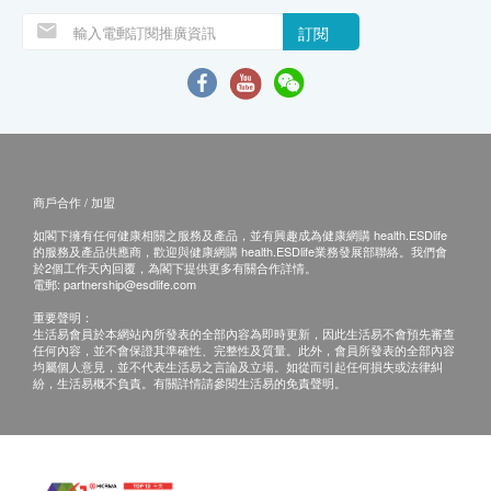
訂閱
商戶合作 / 加盟
如閣下擁有任何健康相關之服務及產品，並有興趣成為健康網購 health.ESDlife
的服務及產品供應商，歡迎與健康網購 health.ESDlife業務發展部聯絡。我們會
於2個工作天內回覆，為閣下提供更多有關合作詳情。
電郵:
partnership@esdlife.com
重要聲明：
生活易會員於本網站內所發表的全部內容為即時更新，因此生活易不會預先審查
任何內容，並不會保證其準確性、完整性及質量。此外，會員所發表的全部內容
均屬個人意見，並不代表生活易之言論及立場。如從而引起任何損失或法律糾
紛，生活易概不負責。有關詳情請參閱生活易的免責聲明。