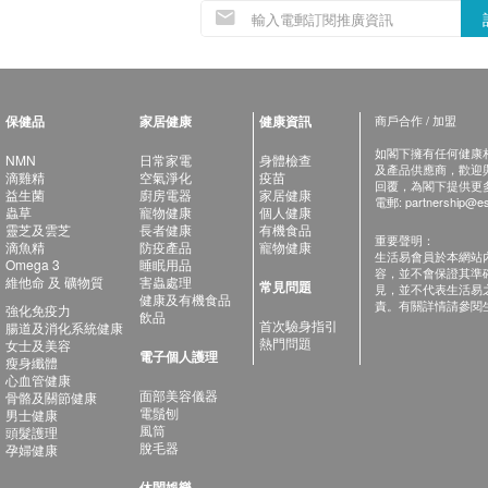
保健品
家居健康
健康資訊
商戶合作 / 加盟
如閣下擁有任何健康相關
NMN
日常家電
身體檢查
及產品供應商，歡迎與健
滴雞精
空氣淨化
疫苗
回覆，為閣下提供更
益生菌
廚房電器
家居健康
電郵:
partnership@es
蟲草
寵物健康
個人健康
靈芝及雲芝
長者健康
有機食品
重要聲明：
滴魚精
防疫產品
寵物健康
生活易會員於本網站
Omega 3
睡眠用品
容，並不會保證其準
維他命 及 礦物質
害蟲處理
常見問題
見，並不代表生活易
健康及有機食品
責。有關詳情請參閱
強化免疫力
飲品
首次驗身指引
腸道及消化系統健康
熱門問題
女士及美容
電子個人護理
瘦身纖體
心血管健康
面部美容儀器
骨骼及關節健康
電鬚刨
男士健康
風筒
頭髮護理
脫毛器
孕婦健康
休閑娛樂