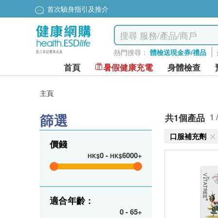
首次驗身指引及推介
熱門搜尋：
體檢送現金券/禮品
首頁
暑假健康充電
身體檢查
主頁
篩選
共1個產品
1 
口服補充劑
價錢
0
-
6000+
HK$
HK$
適合年齡 :
0
-
65+