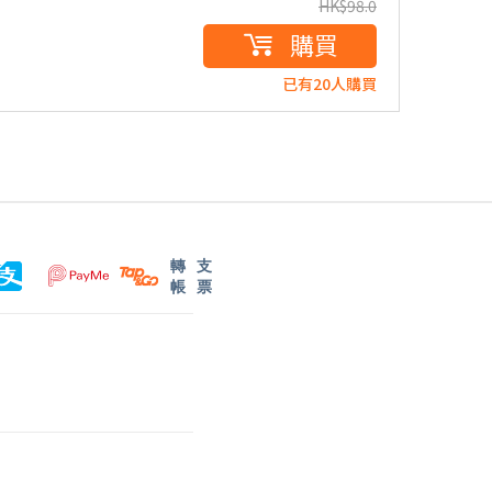
HK$
98.0
購買
已有20人購買
轉
支
帳
票