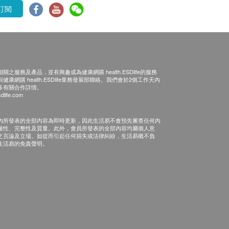
訂閱
之服務及產品，並有興趣成為健康網購 health.ESDlife的服務
康網購 health.ESDlife業務發展部聯絡。我們會於2個工作天內
多有關合作詳情。
dlife.com
內所發表的全部內容為即時更新，因此生活易不會預先審查任何內
確性、完整性及質量。此外，會員所發表的全部內容均屬個人意
之言論及立場。如從而引起任何損失或法律糾紛，生活易概不負
生活易的免責聲明。