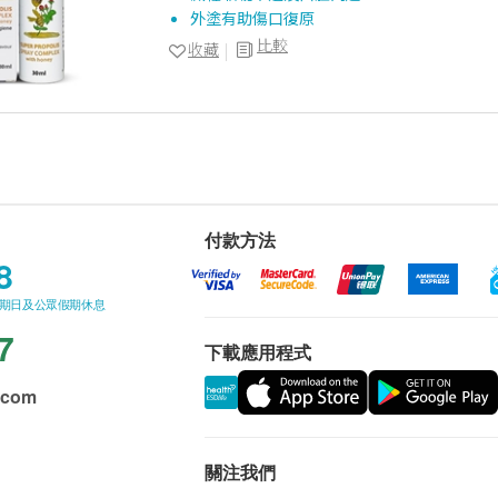
外塗有助傷口復原
比較
收藏
付款方法
8
星期日及公眾假期休息
7
下載應用程式
.com
關注我們