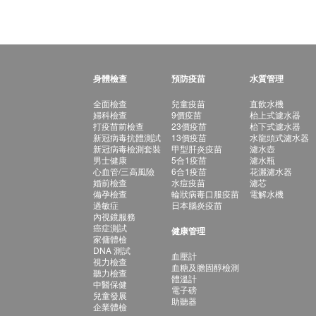
身體檢查
預防疫苗
水質管理
全面檢查
兒童疫苗
直飲水機
婦科檢查
9價疫苗
枱上式濾水器
打疫苗前檢查
23價疫苗
枱下式濾水器
新冠病毒抗體測試
13價疫苗
水龍頭式濾水器
新冠病毒檢測套裝
甲型肝炎疫苗
濾水壺
男士健康
5合1疫苗
濾水瓶
心血管/三高風險
6合1疫苗
花灑濾水器
婚前檢查
水痘疫苗
濾芯
備孕檢查
輪狀病毒口服疫苗
電解水機
過敏症
日本腦炎疫苗
內視鏡服務
癌症測試
健康管理
家傭體檢
DNA 測試
血壓計
視力檢查
血糖及膽固醇檢測
聽力檢查
體溫計
中醫保健
電子磅
兒童發展
助聽器
企業體檢