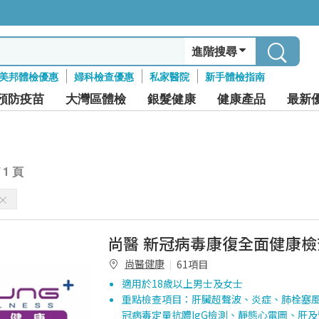
進階搜尋
美邦體檢優惠
婦科檢查優惠
私家醫院
新手體檢指南
預防疫苗
大灣區體檢
銀髮健康
健康產品
最新
/ 1 頁
尚醫 新冠病毒康復全面健康檢
尚醫健康
61項目
適用於18歲以上男士及女士
重點檢查項目：肝臟超聲波、炎症、肺栓塞風
冠病毒定量抗體IgG檢測、靜態心電圖、肝