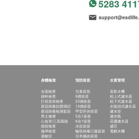
5283 411
support@esdlife
身體檢查
預防疫苗
水質管理
全面檢查
兒童疫苗
直飲水機
婦科檢查
9價疫苗
枱上式濾水器
打疫苗前檢查
23價疫苗
枱下式濾水器
新冠病毒抗體測試
13價疫苗
水龍頭式濾水器
新冠病毒檢測套裝
甲型肝炎疫苗
濾水壺
男士健康
5合1疫苗
濾水瓶
心血管/三高風險
6合1疫苗
花灑濾水器
婚前檢查
水痘疫苗
濾芯
備孕檢查
輪狀病毒口服疫苗
電解水機
過敏症
日本腦炎疫苗