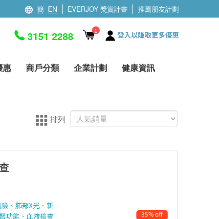
簡
EN
EVERJOY 獎賞計畫
推薦朋友計劃
1
3151 2288
登入以賺取更多優惠
優惠
商戶分類
企業計劃
健康資訊
排列
查
險、肺部X光、新
35% off
及腎功能、血液檢查