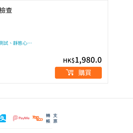
檢查
液測試、靜態心…
1,980.0
HK$
購買
轉
支
帳
票