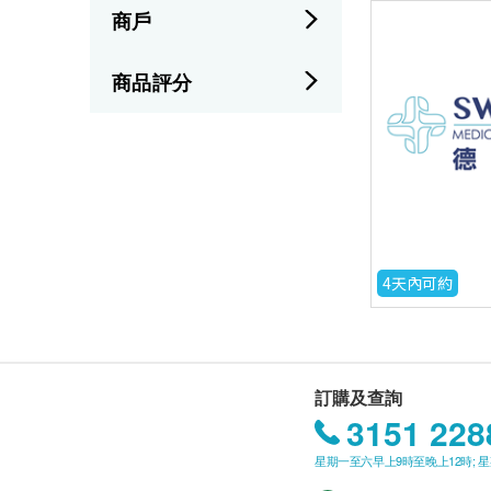
商戶
商品評分
4天內可約
訂購及查詢
3151 228
星期一至六早上9時至晚上12時; 