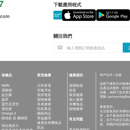
7
下載應用程式
.com
關注我們
保健品
家居健康
健康資訊
商戶合作 / 加盟
如閣下擁有任何健康相關
NMN
日常家電
身體檢查
及產品供應商，歡迎與健
滴雞精
空氣淨化
疫苗
回覆，為閣下提供更
益生菌
廚房電器
家居健康
電郵:
partnership@es
蟲草
寵物健康
個人健康
靈芝及雲芝
長者健康
有機食品
重要聲明：
滴魚精
防疫產品
寵物健康
生活易會員於本網站
Omega 3
睡眠用品
容，並不會保證其準
維他命 及 礦物質
害蟲處理
常見問題
見，並不代表生活易
健康及有機食品
責。有關詳情請參閱
強化免疫力
飲品
首次驗身指引
腸道及消化系統健康