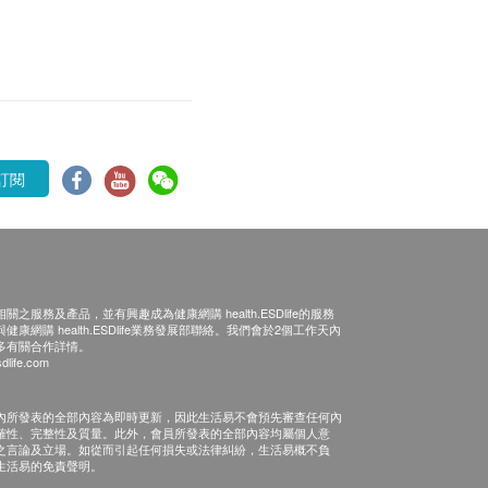
訂閱
之服務及產品，並有興趣成為健康網購 health.ESDlife的服務
康網購 health.ESDlife業務發展部聯絡。我們會於2個工作天內
多有關合作詳情。
dlife.com
內所發表的全部內容為即時更新，因此生活易不會預先審查任何內
確性、完整性及質量。此外，會員所發表的全部內容均屬個人意
之言論及立場。如從而引起任何損失或法律糾紛，生活易概不負
生活易的免責聲明。