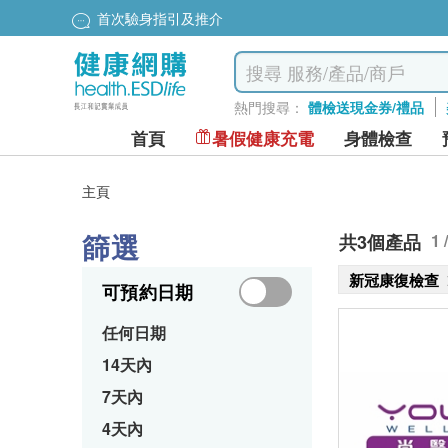
首次驗身指引及推介
熱門搜尋：
體檢送現金券/禮品
首頁
暑假健康充電
身體檢查
主頁
篩選
共3個產品
1 
新冠康復檢查
可預約日期
任何日期
14天內
7天內
4天內