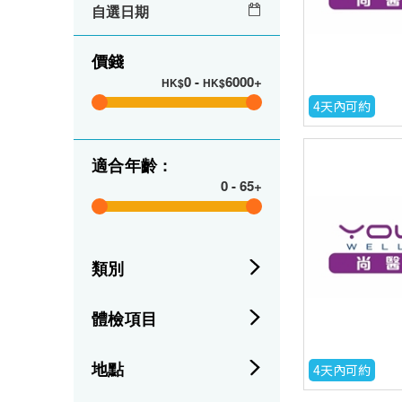
自選日期
價錢
0
-
6000+
HK$
HK$
4天內可約
適合年齡 :
0
-
65+
類別
體檢項目
地點
4天內可約