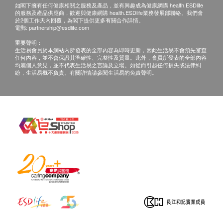
如閣下擁有任何健康相關之服務及產品，並有興趣成為健康網購 health.ESDlife
的服務及產品供應商，歡迎與健康網購 health.ESDlife業務發展部聯絡。我們會
於2個工作天內回覆，為閣下提供更多有關合作詳情。
電郵:
partnership@esdlife.com
重要聲明：
生活易會員於本網站內所發表的全部內容為即時更新，因此生活易不會預先審查
任何內容，並不會保證其準確性、完整性及質量。此外，會員所發表的全部內容
均屬個人意見，並不代表生活易之言論及立場。如從而引起任何損失或法律糾
紛，生活易概不負責。有關詳情請參閱生活易的免責聲明。