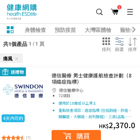
1
身體檢查
預防疫苗
大灣區體檢
寵物健
1 / 1 頁
共1個產品
排列
篩選
排序
痛風
送禮物
德信醫療 男士健康護航檢查計劃（8
項癌症指標）
德信醫療中心
|
72項目
適用於18歲或以上男士
重點檢查項目：癌症指標 (包括肺癌、肝癌、
胰臟癌、大腸癌、前列腺癌)、三高(血脂、…
4天內可約
2,370.0
HK$
購買
(7)