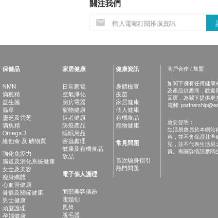
關注我們
保健品
家居健康
健康資訊
商戶合作 / 加盟
如閣下擁有任何健康相關
NMN
日常家電
身體檢查
及產品供應商，歡迎與健
滴雞精
空氣淨化
疫苗
回覆，為閣下提供更
益生菌
廚房電器
家居健康
電郵:
partnership@es
蟲草
寵物健康
個人健康
靈芝及雲芝
長者健康
有機食品
重要聲明：
滴魚精
防疫產品
寵物健康
生活易會員於本網站
Omega 3
睡眠用品
容，並不會保證其準
維他命 及 礦物質
害蟲處理
常見問題
見，並不代表生活易
健康及有機食品
責。有關詳情請參閱
強化免疫力
飲品
首次驗身指引
腸道及消化系統健康
熱門問題
女士及美容
電子個人護理
瘦身纖體
心血管健康
面部美容儀器
骨骼及關節健康
電鬚刨
男士健康
風筒
頭髮護理
脫毛器
孕婦健康