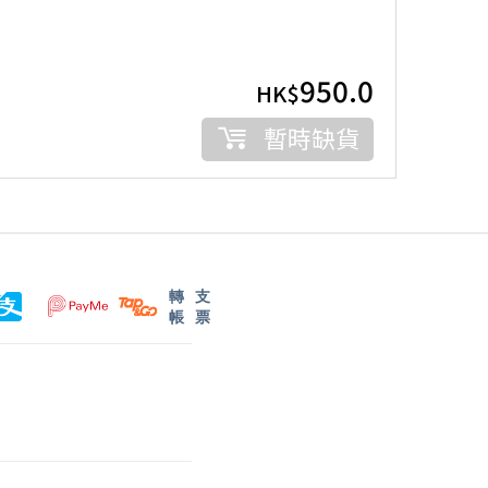
950.0
HK$
暫時缺貨
轉
支
帳
票