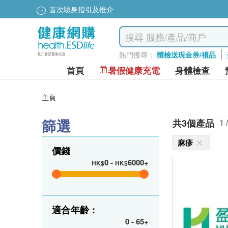
首次驗身指引及推介
熱門搜尋：
體檢送現金券/禮品
首頁
暑假健康充電
身體檢查
主頁
篩選
共3個產品
1 
麻疹
價錢
0
-
6000+
HK$
HK$
適合年齡 :
0
-
65+