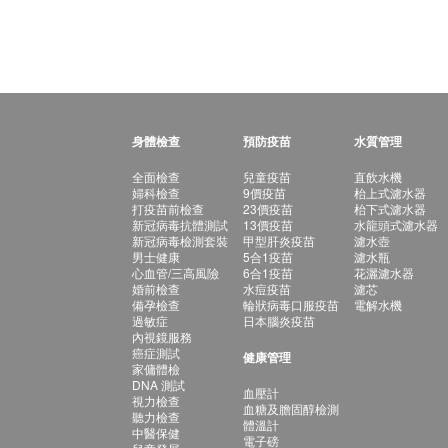
身體檢查
預防疫苗
水質管理
全面檢查
兒童疫苗
直飲水機
婦科檢查
9價疫苗
枱上式濾水器
打疫苗前檢查
23價疫苗
枱下式濾水器
新冠病毒抗體測試
13價疫苗
水龍頭式濾水器
新冠病毒檢測套裝
甲型肝炎疫苗
濾水壺
男士健康
5合1疫苗
濾水瓶
心血管/三高風險
6合1疫苗
花灑濾水器
婚前檢查
水痘疫苗
濾芯
備孕檢查
輪狀病毒口服疫苗
電解水機
過敏症
日本腦炎疫苗
內視鏡服務
癌症測試
健康管理
家傭體檢
DNA 測試
血壓計
視力檢查
血糖及膽固醇檢測
聽力檢查
體溫計
中醫保健
電子磅