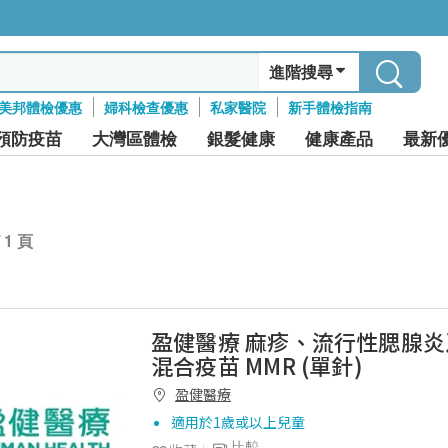
進階搜尋
美邦體檢優惠
婦科檢查優惠
私家醫院
新手體檢指南
預防疫苗
大灣區體檢
銀髮健康
健康產品
最新
/ 1 頁
盈健醫療 麻疹、流行性腮腺
混合疫苗 MMR (單針)
盈健醫療
適用於1歲或以上兒童
比較