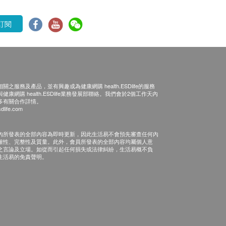
訂閱
之服務及產品，並有興趣成為健康網購 health.ESDlife的服務
康網購 health.ESDlife業務發展部聯絡。我們會於2個工作天內
多有關合作詳情。
dlife.com
內所發表的全部內容為即時更新，因此生活易不會預先審查任何內
確性、完整性及質量。此外，會員所發表的全部內容均屬個人意
之言論及立場。如從而引起任何損失或法律糾紛，生活易概不負
生活易的免責聲明。