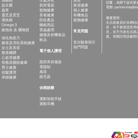
回覆，為閣下提供更
益生菌
廚房電器
家居健康
電郵:
partnership@es
蟲草
寵物健康
個人健康
靈芝及雲芝
長者健康
有機食品
重要聲明：
滴魚精
防疫產品
寵物健康
生活易會員於本網站
Omega 3
睡眠用品
容，並不會保證其準
維他命 及 礦物質
害蟲處理
常見問題
見，並不代表生活易
健康及有機食品
責。有關詳情請參閱
強化免疫力
飲品
首次驗身指引
腸道及消化系統健康
熱門問題
女士及美容
電子個人護理
瘦身纖體
心血管健康
面部美容儀器
骨骼及關節健康
電鬚刨
男士健康
風筒
頭髮護理
脫毛器
孕婦健康
休閑娛樂
運動智能手錶
運動耳機