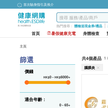
首次驗身指引及推介
熱門搜尋：
體檢送現金券/禮品
首頁
暑假健康充電
身體檢查
主頁
篩選
共4個產品
1 
腦膜炎
價錢
0
-
6000+
HK$
HK$
適合年齡 :
0
-
65+