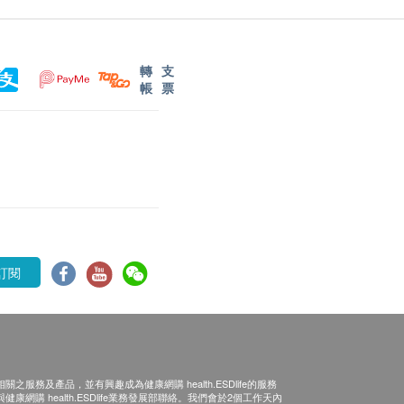
轉
支
帳
票
訂閱
之服務及產品，並有興趣成為健康網購 health.ESDlife的服務
康網購 health.ESDlife業務發展部聯絡。我們會於2個工作天內