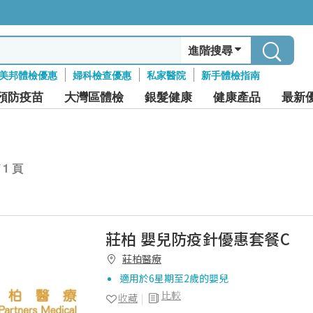
進階搜尋
美邦體檢優惠
婦科檢查優惠
私家醫院
新手體檢指南
預防疫苗
大灣區體檢
銀髮健康
健康產品
最新
/ 1 頁
莊柏 嬰兒防疫針優惠套餐C
莊柏醫療
適用於6星期至2歲的嬰兒
比較
收藏