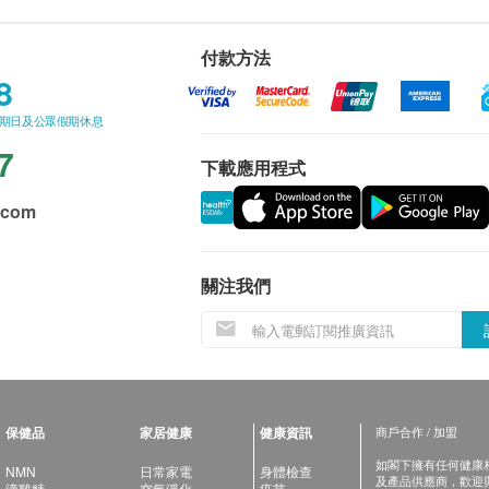
付款方法
8
星期日及公眾假期休息
7
下載應用程式
.com
關注我們
保健品
家居健康
健康資訊
商戶合作 / 加盟
如閣下擁有任何健康相關
NMN
日常家電
身體檢查
及產品供應商，歡迎與健
滴雞精
空氣淨化
疫苗