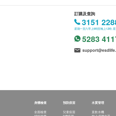
訂購及查詢
3151 228
星期一至六早上9時至晚上12時; 
5283 411
support@esdlife
身體檢查
預防疫苗
水質管理
全面檢查
兒童疫苗
直飲水機
婦科檢查
9價疫苗
枱上式濾水器