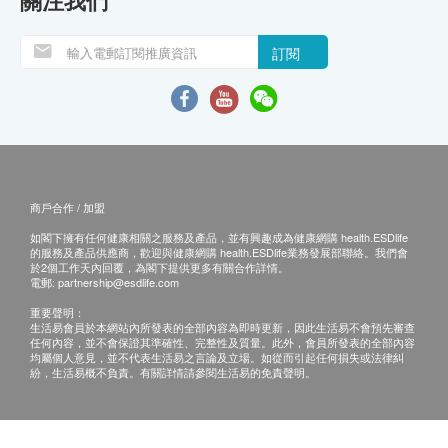
關注我們
訂閱
商戶合作 / 加盟
如閣下擁有任何健康相關之服務及產品，並有興趣成為健康網購 health.ESDlife
的服務及產品供應商，歡迎與健康網購 health.ESDlife業務發展部聯絡。我們會
於2個工作天內回覆，為閣下提供更多有關合作詳情。
電郵:
partnership@esdlife.com
重要聲明：
生活易會員於本網站內所發表的全部內容為即時更新，因此生活易不會預先審查
任何內容，並不會保證其準確性、完整性及質量。此外，會員所發表的全部內容
均屬個人意見，並不代表生活易之言論及立場。如從而引起任何損失或法律糾
紛，生活易概不負責。有關詳情請參閱生活易的免責聲明。