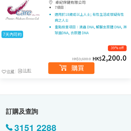
卓紀保健有限公司
|
7項目
適用於18歲或以上人士; 有性生活或懷疑有性
病之人士
重點檢查項目：滴蟲 DNA, 解脲支原體 DNA, 淋
球菌DNA, 衣原體 DNA
7天內可約
39% off
2,200.0
HK$
HK$
3,600.0
購買
比較
收藏
訂購及查詢
3151 2288