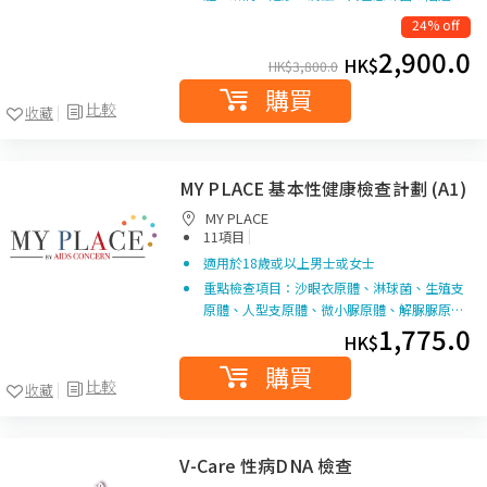
24% off
2,900.0
HK$
HK$
3,800.0
購買
比較
收藏
MY PLACE 基本性健康檢查計劃 (A1)
MY PLACE
|
11項目
適用於18歲或以上男士或女士
重點檢查項目：沙眼衣原體、淋球菌、生殖支
原體、人型支原體、微小脲原體、解脲脲原…
1,775.0
HK$
購買
比較
收藏
V-Care 性病DNA 檢查