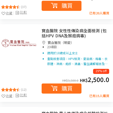
購買
(37)
比較
收藏
已有20人購買
寶血醫院 女性性傳染病全面檢測 (包
括HPV DNA及猴痘病毒)
寶血醫院（明愛）
|
23項目
適用於18歲或以上女士
重點檢查項目：HPV檢測、愛滋病、梅毒、衣
原體、淋病、疱疹、滴蟲、醫生講解報告及…
29% off
2,500.0
HK$
HK$
3,500.0
購買
(12)
比較
收藏
已有15人購買