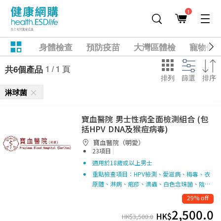
1
身體檢查
預防疫苗
大灣區體檢
寵物健
1 / 1 頁
共6個產品
排列
篩選
排序
淋球菌
寶血醫院 男士性病全面檢測組合 (包
括HPV DNA及猴痘病毒)
寶血醫院（明愛）
|
23項目
適用於18歲或以上男士
重點檢查項目：HPV檢測、愛滋病、梅毒、衣
原體、淋病、疱疹、滴蟲、白色念珠菌、陰…
29% off
2,500.0
HK$
HK$
3,500.0