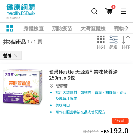
1
身體檢查
預防疫苗
大灣區體檢
寵物健
1 / 1 頁
共3個產品
排列
篩選
排序
營養
雀巢Nestle 天源素® 美味營養湯
250ml x 6包
營康薈
採用天然食材，如雞肉、番茄、胡蘿蔔、豌豆
及紅莓汁製成
美味可口
可作口服營養補充品或管飼配方
4% off
192.0
HK$
HK$
199.0