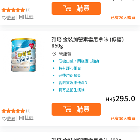
購買
(1)
比較
收藏
已有20人購買
雅培 金裝加營素雲尼拿味 (低糖)
850g
營康薈
低糖口感，同樣護心強身
特有護心組合
完整均衡營養
含鈣質及維他命D
特有益菌生纖維
295.0
HK$
購買
(1)
比較
收藏
已有30人購買