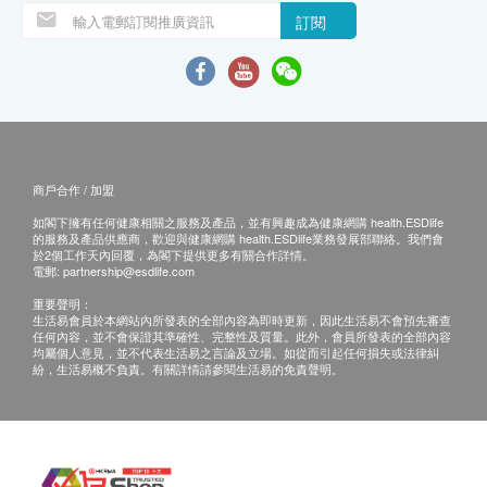
訂閱
商戶合作 / 加盟
如閣下擁有任何健康相關之服務及產品，並有興趣成為健康網購 health.ESDlife
的服務及產品供應商，歡迎與健康網購 health.ESDlife業務發展部聯絡。我們會
於2個工作天內回覆，為閣下提供更多有關合作詳情。
電郵:
partnership@esdlife.com
重要聲明：
生活易會員於本網站內所發表的全部內容為即時更新，因此生活易不會預先審查
任何內容，並不會保證其準確性、完整性及質量。此外，會員所發表的全部內容
均屬個人意見，並不代表生活易之言論及立場。如從而引起任何損失或法律糾
紛，生活易概不負責。有關詳情請參閱生活易的免責聲明。