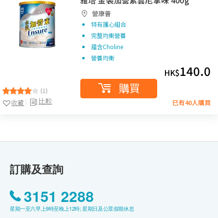
雅培 金裝加營素雲尼拿味 400g
營康薈
特有護心組合
完整均衡營養
蘊含Choline
營養均衡
140.0
HK$
購買
(1)
比較
收藏
已有40人購買
訂購及查詢
3151 2288
星期一至六早上9時至晚上12時; 星期日及公眾假期休息