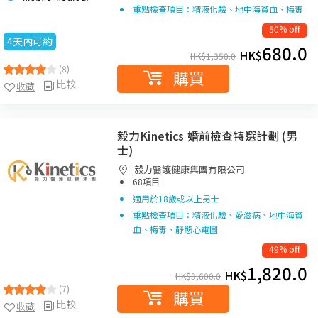
重點檢查項目：精液化驗、地中海貧血、梅毒
50% off
4天內可約
680.0
HK$
HK$
1,350.0
(8)
購買
比較
收藏
毅力Kinetics 婚前檢查特選計劃 (男
士)
毅力醫護健康集團有限公司
|
68項目
適用於18歲或以上男士
重點檢查項目：精液化驗、愛滋病、地中海貧
血、梅毒、靜態心電圖
49% off
1,820.0
HK$
HK$
3,600.0
(7)
購買
比較
收藏