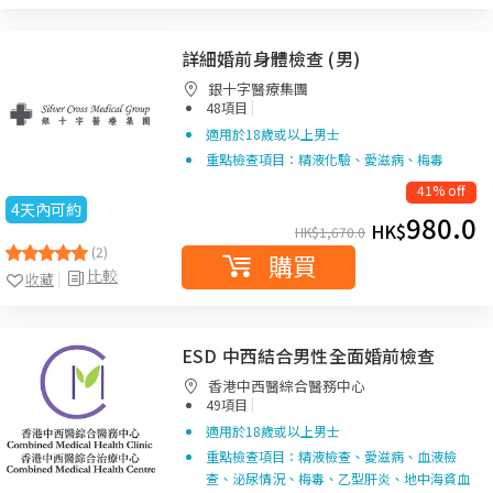
詳細婚前身體檢查 (男)
銀十字醫療集團
|
48項目
適用於18歲或以上男士
重點檢查項目：精液化驗、愛滋病、梅毒
41% off
4天內可約
980.0
HK$
HK$
1,670.0
(2)
購買
比較
收藏
ESD 中西結合男性全面婚前檢查
香港中西醫綜合醫務中心
|
49項目
適用於18歲或以上男士
重點檢查項目：精液檢查、愛滋病、血液檢
查、泌尿情況、梅毒、乙型肝炎、地中海貧血