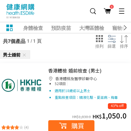
1
身體檢查
預防疫苗
大灣區體檢
寵物健
1 / 1 頁
共7個產品
排列
篩選
排序
男士婚前
香港體檢 婚前檢查 (男士)
香港體檢及醫學診斷中心
|
52項目
適用於18歲或以上男士
重點檢查項目：精液化驗、愛滋病、梅毒
43% off
1,050.0
HK$
HK$
1,830.0
購買
(4)