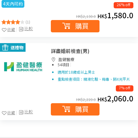
4天內可約
26% off
1,580.0
HK$
HK$
2,130.0
(1)
購買
比較
收藏
送禮物
詳盡婚前檢查(男)
盈健醫療
|
54項目
適用於18歲或以上男士
重點檢查項目：精液化驗、梅毒、肺X光平片
7% off
2,060.0
HK$
HK$
2,220.0
購買
比較
收藏