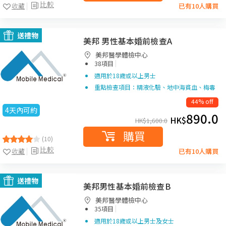
比較
收藏
已有10人購買
送禮物
美邦 男性基本婚前檢查A
美邦醫學體檢中心
|
38項目
適用於18歲或以上男士
重點檢查項目：精液化驗、地中海貧血、梅毒
44% off
4天內可約
890.0
HK$
HK$
1,600.0
購買
(10)
比較
收藏
已有10人購買
送禮物
美邦男性基本婚前檢查B
美邦醫學體檢中心
|
35項目
適用於18歲或以上男士及女士