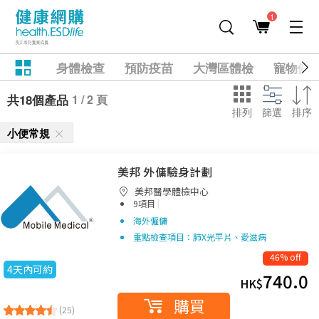
1
身體檢查
預防疫苗
大灣區體檢
寵物健
1 / 2 頁
共18個產品
排列
篩選
排序
小便常規
美邦 外傭驗身計劃
美邦醫學體檢中心
|
9項目
海外僱傭
重點檢查項目：肺X光平片、愛滋病
46% off
4天內可約
740.0
HK$
購買
(25)