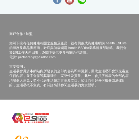
商戶合作 / 加盟
如閣下擁有任何健康相關之服務及產品，並有興趣成為健康網購 health.ESDlife
的服務及產品供應商，歡迎與健康網購 health.ESDlife業務發展部聯絡。我們會
於2個工作天內回覆，為閣下提供更多有關合作詳情。
電郵:
partnership@esdlife.com
重要聲明：
生活易會員於本網站內所發表的全部內容為即時更新，因此生活易不會預先審查
任何內容，並不會保證其準確性、完整性及質量。此外，會員所發表的全部內容
均屬個人意見，並不代表生活易之言論及立場。如從而引起任何損失或法律糾
紛，生活易概不負責。有關詳情請參閱生活易的免責聲明。