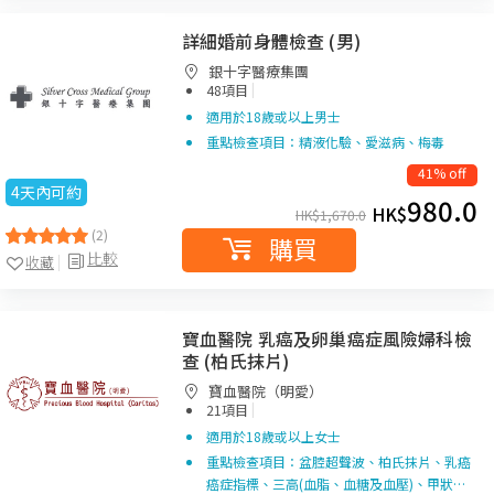
詳細婚前身體檢查 (男)
銀十字醫療集團
|
48項目
適用於18歲或以上男士
重點檢查項目：精液化驗、愛滋病、梅毒
41% off
4天內可約
980.0
HK$
HK$
1,670.0
(2)
購買
比較
收藏
寶血醫院 乳癌及卵巢癌症風險婦科檢
查 (柏氏抹片)
寶血醫院（明愛）
|
21項目
適用於18歲或以上女士
重點檢查項目：盆腔超聲波、柏氏抹片、乳癌
癌症指標、三高(血脂、血糖及血壓)、甲狀…