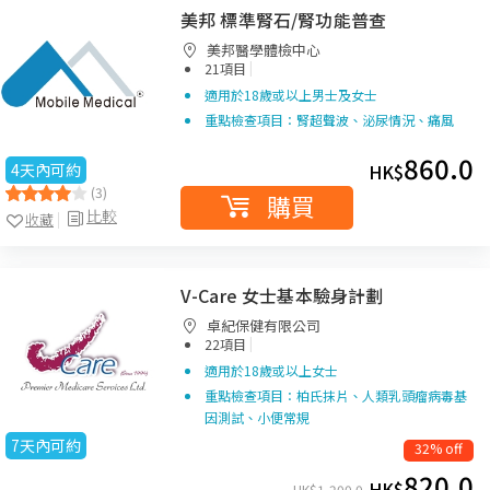
美邦 標準腎石/腎功能普查
美邦醫學體檢中心
|
21項目
適用於18歲或以上男士及女士
重點檢查項目：腎超聲波、泌尿情況、痛風
860.0
4天內可約
HK$
(3)
購買
比較
收藏
V-Care 女士基本驗身計劃
卓紀保健有限公司
|
22項目
適用於18歲或以上女士
重點檢查項目：柏氏抹片、人類乳頭瘤病毒基
因測試、小便常規
7天內可約
32% off
820.0
HK$
HK$
1,200.0