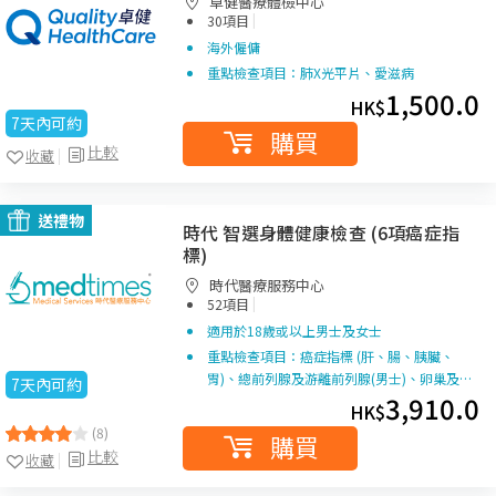
卓健醫療體檢中心
|
30項目
海外僱傭
重點檢查項目：肺X光平片、愛滋病
1,500.0
HK$
7天內可約
購買
比較
收藏
送禮物
時代 智選身體健康檢查 (6項癌症指
標)
時代醫療服務中心
|
52項目
適用於18歲或以上男士及女士
重點檢查項目：癌症指標 (肝、腸、胰臟、
胃)、總前列腺及游離前列腺(男士)、卵巢及…
7天內可約
3,910.0
HK$
(8)
購買
比較
收藏