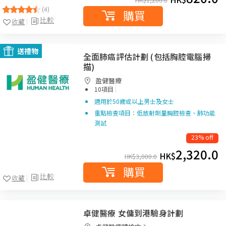
(4)
購買
比較
收藏
送禮物
全面肺癌評估計劃 (包括胸腔電腦掃
描)
盈健醫療
|
10項目
適用於50歲或以上男士及女士
重點檢查項目：低放射劑量胸腔檢查、肺功能
測試
23% off
2,320.0
HK$
HK$
3,000.0
購買
比較
收藏
卓健醫療 女傭到港驗身計劃