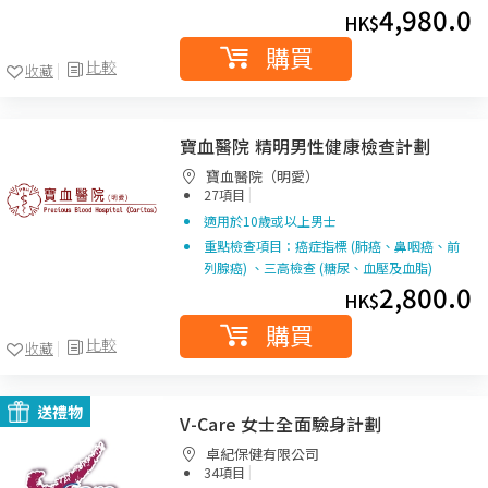
4,980.0
HK$
購買
比較
收藏
寶血醫院 精明男性健康檢查計劃
寶血醫院（明愛）
|
27項目
適用於10歲或以上男士
重點檢查項目：癌症指標 (肺癌、鼻咽癌、前
列腺癌) 、三高檢查 (糖尿、血壓及血脂)
2,800.0
HK$
購買
比較
收藏
送禮物
V-Care 女士全面驗身計劃
卓紀保健有限公司
|
34項目