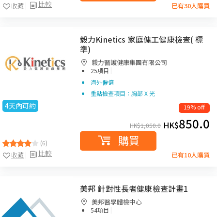
比較
收藏
已有30人購買
毅力Kinetics 家庭傭工健康檢查( 標
準)
毅力醫護健康集團有限公司
|
25項目
海外僱傭
重點檢查項目：胸部 X 光
4天內可約
19% off
850.0
HK$
HK$
1,050.0
購買
(6)
比較
收藏
已有10人購買
美邦 針對性長者健康檢查計畫1
美邦醫學體檢中心
|
54項目