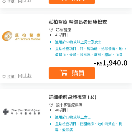
收藏
莊柏醫療 精選長者健康檢查
莊柏醫療
|
41項目
適用於60歲或以上男士及女士
重點檢查項目：肝、腎功能、泌尿情況、地中
海貧血、骨骼、類風濕、痛風、糖尿、血脂
1,940.0
HK$
購買
比較
收藏
詳細婚前身體檢查 (女)
銀十字醫療集團
|
40項目
適用於18歲或以上女士
重點檢查項目：德國痲疹、地中海貧血、梅
毒、愛滋病