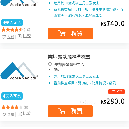
適用於18歲或以上男士及女士
重點檢查項目：肝、腎、肺及甲狀腺功能、血
液檢查、泌尿情況、血壓及血脂
740.0
4天內可約
HK$
(10)
購買
比較
收藏
美邦 腎功能標準檢查
美邦醫學體檢中心
|
5項目
適用於18歲或以上男士及女士
重點檢查項目：腎功能、泌尿情況、痛風
7% off
4天內可約
280.0
HK$
HK$
300.0
(8)
購買
比較
收藏