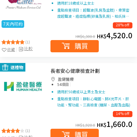
適用於18歲或以上女士
重點檢查項目：超聲波(乳房及盆腔)、骨質密
度超聲波、癌症指標(卵巢及乳房)、柏氏抹…
7天內可約
28% off
4,520.0
HK$
HK$
6,300.0
(1)
購買
比較
收藏
送禮物
長者安心健康檢查計劃
盈健醫療
|
54項目
適用於50歲或以上男士及女士
重點檢查項目：靜臥心電圖、肺X光平片、肝
功能、腎功能、三高檢查 (糖尿、血壓及血脂)
14% off
1,660.0
HK$
HK$
1,920.0
(1)
購買
比較