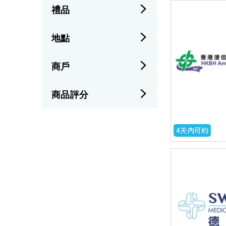
禮品
地點
商戶
商品評分
4天內可約