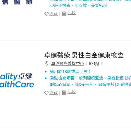
型肝炎檢查、甲狀腺、骨質密度
比較
收藏
卓健醫療 男性白金健康檢查
卓健醫療體檢中心
63項目
適用於18歲或以上男士
重點檢查項目：前列腺超聲波、癌症指標 (前
靜臥心電圖、肺X光平片、 尿道平片(Ｘ光檢
比較
收藏