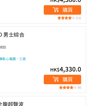
購買
(11)
D 男士綜合
5項目
靜臥心電圖、三高
4,330.0
HK$
購買
(6)
(全腹超聲波