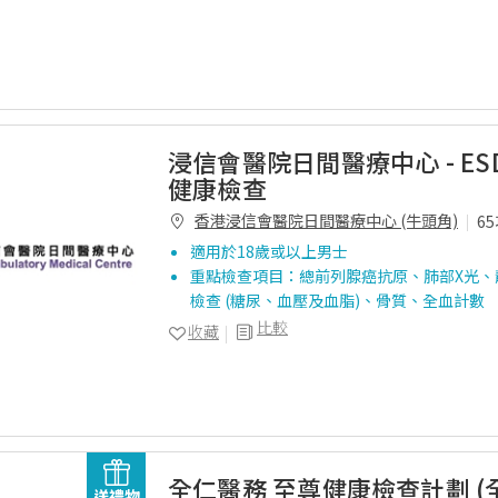
浸信會醫院日間醫療中心 - ES
健康檢查
香港浸信會醫院日間醫療中心 (牛頭角)
6
適用於18歲或以上男士
重點檢查項目：總前列腺癌抗原、肺部X光、
檢查 (糖尿、血壓及血脂)、骨質、全血計數
比較
收藏
全仁醫務 至尊健康檢查計劃 
送禮物