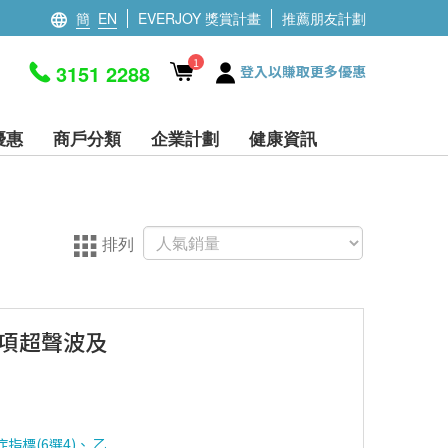
簡
EN
EVERJOY 獎賞計畫
推薦朋友計劃
1
3151 2288
登入以賺取更多優惠
優惠
商戶分類
企業計劃
健康資訊
排列
2項超聲波及
指標(6選4)、 乙