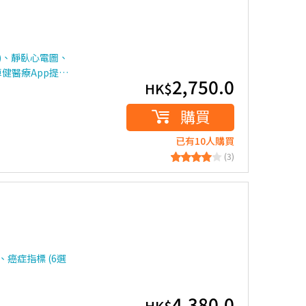
)、靜臥心電圖、
健醫療App提…
2,750.0
HK$
購買
已有10人購買
(3)
癌症指標 (6選
4,380.0
HK$