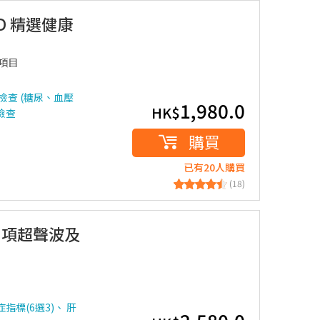
D 精選健康
6項目
查 (糖尿、血壓
1,980.0
HK$
檢查
購買
已有20人購買
(18)
2項超聲波及
指標(6選3)、 肝