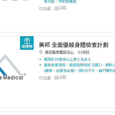
腎功能、甲狀腺痛風
比較
收藏
美邦 全面優越身體檢查計劃
送禮物
美邦醫學體檢中心
63項目
適用於18歲或以上男士及女士
重點檢查項目：癌症指標測試 (3選1)、靜
(糖尿、血壓及血脂)、肺X光平片、幽門螺杆
比較
收藏