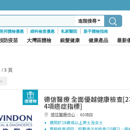
進階搜尋
美邦體檢優惠
婦科檢查優惠
私家醫院
新手體檢指南
預防疫苗
大灣區體檢
銀髮健康
健康產品
最新
1 / 3 頁
德信醫療 全面優越健康檢查[
送禮物
4項癌症指標]
德信醫療中心
60項目
適用於18歲或以上男士及女士
重點檢查項目：超聲波/X光檢查(10選2)、癌症