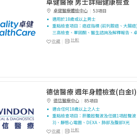
卓健醫療 男士詳細健康檢查
卓健醫療體檢中心
53項目
適用於18歲或以上男士
重點檢查項目：癌症指標 (前列腺癌、大腸癌
三高檢查、睪固酮、醫生諮詢及解釋報告、卓
比較
收藏
德信醫療 週年身體檢查(白金I)
德信醫療中心
85項目
適合任何18歲以上之人士
重點檢查項目：肝膽超聲波及任選1項超聲波、
3)、靜態心電圖、DEXA、肺部及腹部X光
比較
收藏