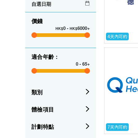
自選日期
價錢
0
-
6000+
HK$
HK$
4天內可約
適合年齡 :
0
-
65+
類別
體檢項目
計劃特點
7天內可約