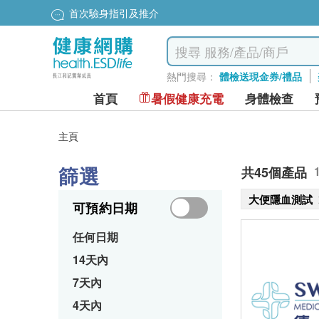
首次驗身指引及推介
熱門搜尋：
體檢送現金券/禮品
首頁
暑假健康充電
身體檢查
主頁
篩選
共45個產品
大便隱血測試
可預約日期
任何日期
14天內
7天內
4天內