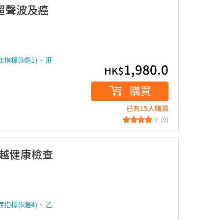
括超聲波及癌
指標(6選1)、 肝
1,980.0
HK$
購買
已有15人購買
(9)
優越健康檢查
指標(6選4)、 乙