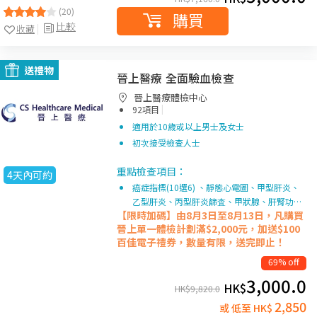
(20)
購買
比較
收藏
送禮物
晉上醫療 全面驗血檢查
晉上醫療體檢中心
|
92項目
適用於10歲或以上男士及女士
初次接受檢查人士
重點檢查項目：
4天內可約
癌症指標(10選6) 、靜態心電圖、甲型肝炎、
乙型肝炎、丙型肝炎篩査、甲狀腺、肝腎功…
【限時加碼】由8月3日至8月13日，凡購買
晉上單一
體檢計劃滿$2,000元，加送$100
百佳電子禮券，數量有限，送完即止！
69% off
3,000.0
HK$
HK$
9,820.0
2,850
或 低至 HK$