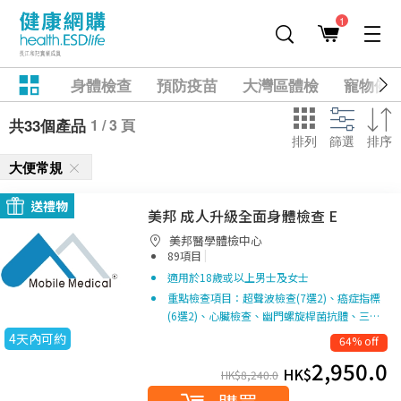
1
身體檢查
預防疫苗
大灣區體檢
寵物健
1 / 3 頁
共33個產品
排列
篩選
排序
大便常規
送禮物
美邦 成人升級全面身體檢查 E
美邦醫學體檢中心
|
89項目
適用於18歲或以上男士及女士
重點檢查項目：超聲波檢查(7選2)、癌症指標
(6選2)、心臟檢查、幽門螺旋桿菌抗體、三…
4天內可約
64% off
2,950.0
HK$
HK$
8,240.0