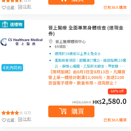
比較
收藏
已有30人購買
送禮物
晉上醫療 全面專業身體檢查 (連現金
券)
晉上醫療體檢中心
|
69項目
適用於16歲或以上男士及女士
重點檢查項目：超聲波(7選2)、癌症指標(10選
2) 、靜態心電圖、乙型肝炎篩査、甲狀腺、…
4天內可約
【限時加碼】由8月3日至8月13日，凡購買
晉上單一
體檢計劃滿$2,000元，加送$100
百佳電子禮券，數量有限，送完即止！
68% off
2,580.0
HK$
HK$
8,180.0
購買
(17)
比較
收藏
已有30人購買