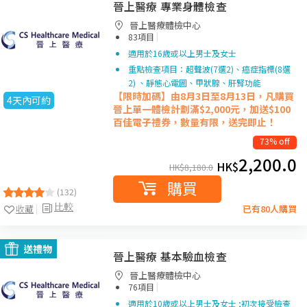
晉上醫療 專業身體檢查
晉上醫療體檢中心
|
83項目
適用於16歲或以上男士及女士
重點檢查項目：超聲波(7選2)、癌症指標(8選
2) 、靜態心電圖、甲狀腺、肝腎功能
【限時加碼】由8月3日至8月13日，凡購買
4天內可約
晉上單一
體檢計劃滿$2,000元，加送$100
百佳電子禮券，數量有限，送完即止！
73% off
2,200.0
HK$
HK$
8,180.0
購買
(132)
比較
收藏
已有80人購買
送禮物
晉上醫療 基本驗血檢查
晉上醫療體檢中心
|
76項目
適用於10歲或以上男士及女士 ;初次接受檢查