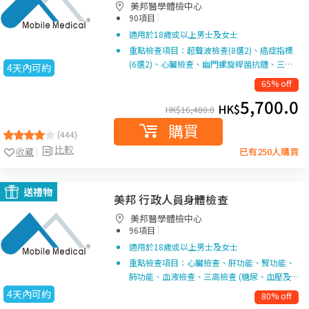
美邦醫學體檢中心
|
90項目
適用於18歲或以上男士及女士
重點檢查項目：超聲波檢查(8選2)、癌症指標
(6選2)、心臟檢查、幽門螺旋桿菌抗體、三…
4天內可約
65% off
5,700.0
HK$
HK$
16,480.0
購買
(444)
比較
收藏
已有250人購買
送禮物
美邦 行政人員身體檢查
美邦醫學體檢中心
|
96項目
適用於18歲或以上男士及女士
重點檢查項目：心臟檢查、肝功能、腎功能、
肺功能、血液檢查、三高檢查 (糖尿、血壓及…
4天內可約
80% off