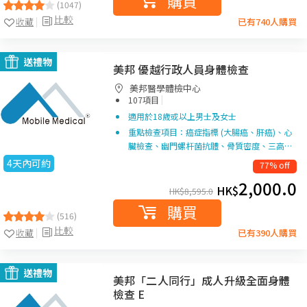
購買
(1047)
比較
收藏
已有740人購買
送禮物
美邦 優越行政人員身體檢查
美邦醫學體檢中心
|
107項目
適用於18歲或以上男士及女士
重點檢查項目：癌症指標 (大腸癌、肝癌)、心
臟檢查、幽門螺杆菌抗體、骨質密度、三高…
4天內可約
77% off
2,000.0
HK$
HK$
8,595.0
購買
(516)
比較
收藏
已有390人購買
送禮物
美邦「二人同行」成人升級全面身體
檢查 E