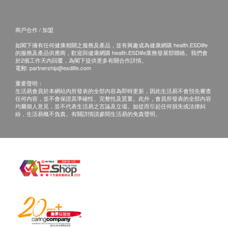
商戶合作 / 加盟
如閣下擁有任何健康相關之服務及產品，並有興趣成為健康網購 health.ESDlife
的服務及產品供應商，歡迎與健康網購 health.ESDlife業務發展部聯絡。我們會
於2個工作天內回覆，為閣下提供更多有關合作詳情。
電郵:
partnership@esdlife.com
重要聲明：
生活易會員於本網站內所發表的全部內容為即時更新，因此生活易不會預先審查
任何內容，並不會保證其準確性、完整性及質量。此外，會員所發表的全部內容
均屬個人意見，並不代表生活易之言論及立場。如從而引起任何損失或法律糾
紛，生活易概不負責。有關詳情請參閱生活易的免責聲明。