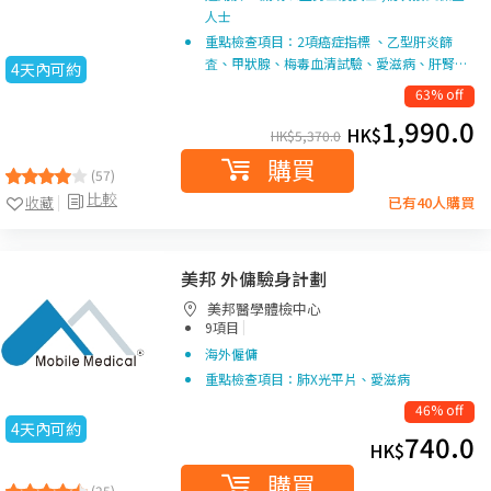
人士
重點檢查項目：2項癌症指標 、乙型肝炎篩
査、甲狀腺、梅毒血清試驗、愛滋病、肝腎…
4天內可約
63% off
1,990.0
HK$
HK$
5,370.0
購買
(57)
比較
收藏
已有40人購買
美邦 外傭驗身計劃
美邦醫學體檢中心
|
9項目
海外僱傭
重點檢查項目：肺X光平片、愛滋病
46% off
4天內可約
740.0
HK$
購買
(25)