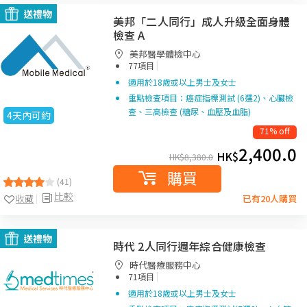
送禮物
美邦「二人同行」成人升級全面身體
檢查 A
美邦醫學體檢中心
|
77項目
適用於18歲或以上男士及女士
重點檢查項目：癌症指標測試 (6選2)、心臟檢
查、三高檢查 (糖尿、血壓及血脂)
4天內可約
71% off
2,400.0
HK$
HK$
8,380.0
購買
(41)
比較
收藏
已有20人購買
送禮物
時代 2人同行週年綜合健康檢查
時代醫療服務中心
|
71項目
適用於18歲或以上男士及女士