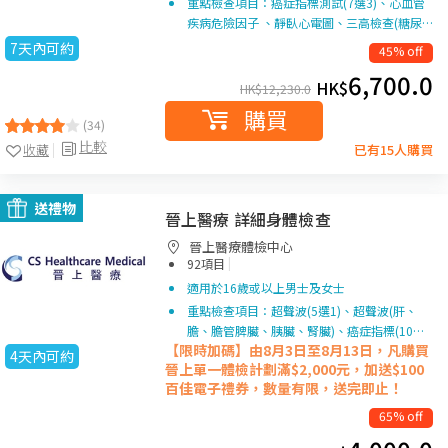
重點檢查項目：癌症指標測試(7選3)、心血管
疾病危險因子 、靜臥心電圖、三高檢查(糖尿…
7天內可約
45% off
6,700.0
HK$
HK$
12,230.0
購買
(34)
比較
收藏
已有15人購買
送禮物
晉上醫療 詳細身體檢查
晉上醫療體檢中心
|
92項目
適用於16歲或以上男士及女士
重點檢查項目：超聲波(5選1)、超聲波(肝、
膽、膽管脾臟、胰臟、腎臟)、癌症指標(10…
【限時加碼】由8月3日至8月13日，凡購買
4天內可約
晉上單一
體檢計劃滿$2,000元，加送$100
百佳電子禮券，數量有限，送完即止！
65% off