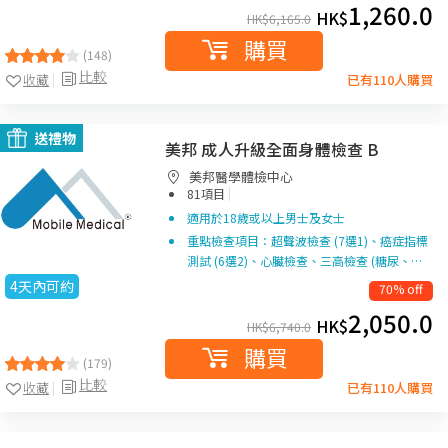
1,260.0
HK$
HK$
6,165.0
購買
(148)
比較
收藏
已有110人購買
送禮物
美邦 成人升級全面身體檢查 B
美邦醫學體檢中心
|
81項目
適用於18歲或以上男士及女士
重點檢查項目：超聲波檢查 (7選1)、癌症指標
測試 (6選2)、心臟檢查、三高檢查 (糖尿、…
4天內可約
70% off
2,050.0
HK$
HK$
6,740.0
購買
(179)
比較
收藏
已有110人購買