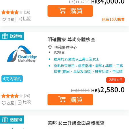
4,000.0
HK$
HK$
11,420.0
購買
(16)
比較
收藏
已有10人購買
送禮物
明確醫療 尊尚身體檢查
明確醫療中心
|
82項目
適用於25歲或以上男士及女士
重點檢查項目：癌症指標、靜態心電圖、三高
檢查 (糖尿、血壓及血脂)、肝腎功能、甲狀腺
4天內可約
28% off
2,580.0
HK$
HK$
3,580.0
(26)
購買
比較
收藏
送禮物
美邦 女士升級全面身體檢查