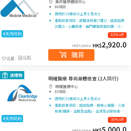
美邦醫學體檢中心
|
86項目
適用於18歲或以上男士及女士
重點檢查項目：超聲波檢查(7選2)、癌症指標
(6選2)、心臟檢查、幽門螺旋桿菌抗體、三…
4天內可約
63% off
2,920.0
HK$
HK$
7,960.0
購買
比較
收藏
送禮物
明確醫療 尊尚身體檢查 (2人同行)
明確醫療中心
|
83項目
適用於25歲或以上男士及女士
重點檢查項目：癌症指標、靜態心電圖、三高
檢查(糖尿、血壓及血脂)、血液及泌尿檢查…
4天內可約
30% off
5,000.0
HK$
HK$
7,160.0