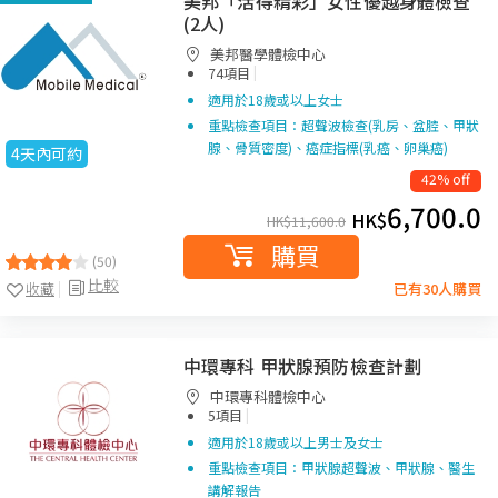
美邦「活得精彩」女性優越身體檢查
(2人)
美邦醫學體檢中心
|
74項目
適用於18歲或以上女士
重點檢查項目：超聲波檢查(乳房、盆腔、甲狀
腺、骨質密度)、癌症指標(乳癌、卵巢癌)
4天內可約
42% off
6,700.0
HK$
HK$
11,600.0
購買
(50)
比較
收藏
已有30人購買
中環專科 甲狀腺預防檢查計劃
中環專科體檢中心
|
5項目
適用於18歲或以上男士及女士
重點檢查項目：甲狀腺超聲波、甲狀腺、醫生
講解報告