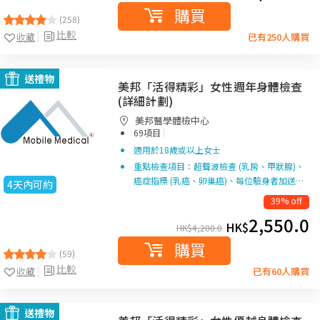
購買
(258)
比較
收藏
已有250人購買
送禮物
美邦「活得精彩」女性週年身體檢查
(詳細計劃)
美邦醫學體檢中心
|
69項目
適用於18歲或以上女士
重點檢查項目：超聲波檢查 (乳房、甲狀腺)、
癌症指標 (乳癌、卵巢癌)、每位驗身者加送…
4天內可約
39% off
2,550.0
HK$
HK$
4,200.0
購買
(59)
比較
收藏
已有60人購買
送禮物