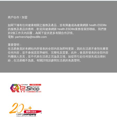
商戶合作 / 加盟
如閣下擁有任何健康相關之服務及產品，並有興趣成為健康網購 health.ESDlife
的服務及產品供應商，歡迎與健康網購 health.ESDlife業務發展部聯絡。我們會
於2個工作天內回覆，為閣下提供更多有關合作詳情。
電郵:
partnership@esdlife.com
重要聲明：
生活易會員於本網站內所發表的全部內容為即時更新，因此生活易不會預先審查
任何內容，並不會保證其準確性、完整性及質量。此外，會員所發表的全部內容
均屬個人意見，並不代表生活易之言論及立場。如從而引起任何損失或法律糾
紛，生活易概不負責。有關詳情請參閱生活易的免責聲明。