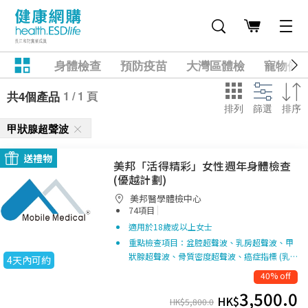
身體檢查
預防疫苗
大灣區體檢
寵物健
1 / 1 頁
共4個產品
排列
篩選
排序
甲狀腺超聲波
送禮物
美邦「活得精彩」女性週年身體檢查
(優越計劃)
美邦醫學體檢中心
|
74項目
適用於18歲或以上女士
重點檢查項目：盆腔超聲波、乳房超聲波、甲
狀腺超聲波、骨質密度超聲波、癌症指標 (乳…
4天內可約
40% off
3,500.0
HK$
HK$
5,800.0