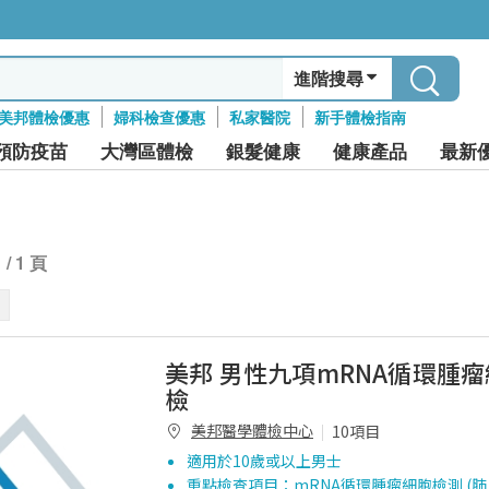
進階搜尋
美邦體檢優惠
婦科檢查優惠
私家醫院
新手體檢指南
預防疫苗
大灣區體檢
銀髮健康
健康產品
最新
1 / 1 頁
美邦 男性九項mRNA循環腫
檢
美邦醫學體檢中心
10項目
適用於10歲或以上男士
重點檢查項目：mRNA循環腫瘤細胞檢測 (