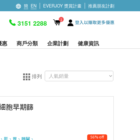
簡
EN
EVERJOY 獎賞計畫
推薦朋友計劃
1
3151 2288
登入以賺取更多優惠
優惠
商戶分類
企業計劃
健康資訊
排列
瘤細胞早期篩
56% off
肺、肝、胃、胰臟、