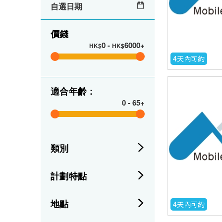
自選日期
價錢
0
-
6000+
HK$
HK$
4天內可約
適合年齡 :
0
-
65+
類別
計劃特點
地點
4天內可約