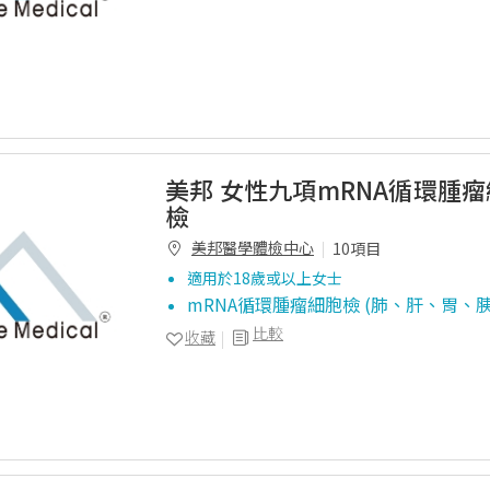
美邦 女性九項mRNA循環腫
檢
美邦醫學體檢中心
10項目
適用於18歲或以上女士
mRNA循環腫瘤細胞檢 (肺、肝、胃、
比較
收藏