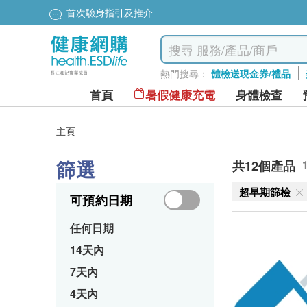
首次驗身指引及推介
熱門搜尋：
體檢送現金券/禮品
首頁
暑假健康充電
身體檢查
主頁
篩選
共12個產品
超早期篩檢
可預約日期
任何日期
14天內
7天內
4天內