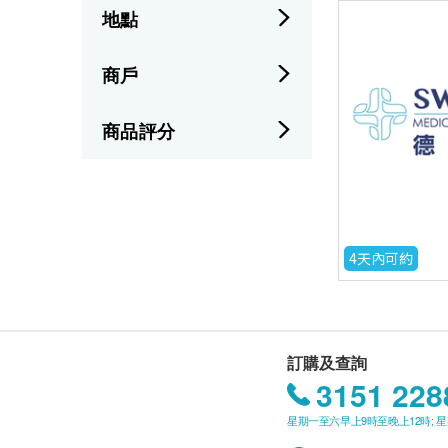
地點
商戶
商品評分
4天內可約
訂購及查詢
3151 228
星期一至六早上9時至晚上12時; 