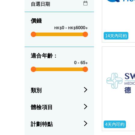
自選日期
價錢
0
-
6000+
HK$
HK$
14天內可約
適合年齡 :
0
-
65+
類別
體檢項目
計劃特點
4天內可約