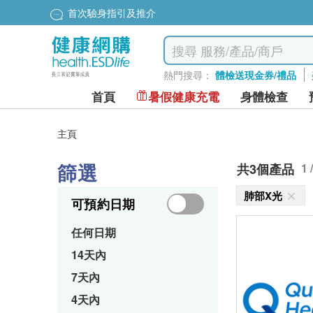
首次驗身指引及推介
熱門搜尋：
體檢送現金券/禮品
首頁
暑假健康充電
身體檢查
主頁
篩選
共3個產品
1 
肺部X光
可預約日期
任何日期
14天內
7天內
4天內