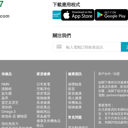
7
下載應用程式
.com
關注我們
保健品
家居健康
健康資訊
商戶合作 / 加盟
如閣下擁有任何健康相關
NMN
日常家電
身體檢查
及產品供應商，歡迎與健
滴雞精
空氣淨化
疫苗
回覆，為閣下提供更
益生菌
廚房電器
家居健康
電郵:
partnership@es
蟲草
寵物健康
個人健康
靈芝及雲芝
長者健康
有機食品
重要聲明：
滴魚精
防疫產品
寵物健康
生活易會員於本網站
Omega 3
睡眠用品
容，並不會保證其準
維他命 及 礦物質
害蟲處理
常見問題
見，並不代表生活易
健康及有機食品
責。有關詳情請參閱
強化免疫力
飲品
首次驗身指引
腸道及消化系統健康