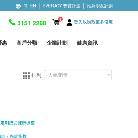
簡
EN
EVERJOY 獎賞計畫
推薦朋友計劃
1
3151 2288
登入以賺取更多優惠
優惠
商戶分類
企業計劃
健康資訊
排列
或定期接受健康檢查
觸診、癌症指標