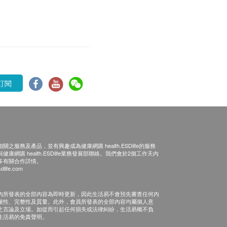
訂閱
之服務及產品，並有興趣成為健康網購 health.ESDlife的服務
康網購 health.ESDlife業務發展部聯絡。我們會於2個工作天內
多有關合作詳情。
dlife.com
內所發表的全部內容為即時更新，因此生活易不會預先審查任何內
確性、完整性及質量。此外，會員所發表的全部內容均屬個人意
之言論及立場。如從而引起任何損失或法律糾紛，生活易概不負
生活易的免責聲明。