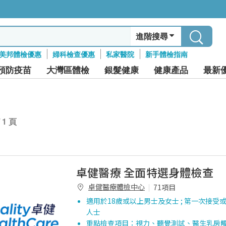
進階搜尋
美邦體檢優惠
婦科檢查優惠
私家醫院
新手體檢指南
預防疫苗
大灣區體檢
銀髮健康
健康產品
最新
/ 1 頁
卓健醫療 全面特選身體檢查
卓健醫療體檢中心
71項目
適用於18歲或以上男士及女士 ; 第一次接受
人士
重點檢查項目：視力、聽覺測試、醫生乳房