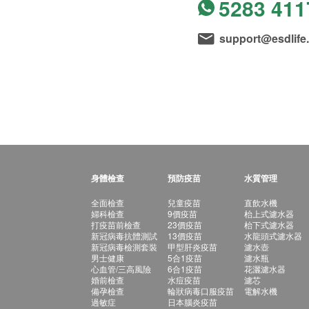
5283 411
support@esdlife
身體檢查
預防疫苗
水質管理
全面檢查
兒童疫苗
直飲水機
婦科檢查
9價疫苗
枱上式濾水器
打疫苗前檢查
23價疫苗
枱下式濾水器
新冠病毒抗體測試
13價疫苗
水龍頭式濾水器
新冠病毒檢測套裝
甲型肝炎疫苗
濾水壺
男士健康
5合1疫苗
濾水瓶
心血管/三高風險
6合1疫苗
花灑濾水器
婚前檢查
水痘疫苗
濾芯
備孕檢查
輪狀病毒口服疫苗
電解水機
過敏症
日本腦炎疫苗