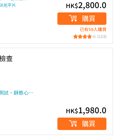
2,800.0
HK$
肺X光平片
購買
已有50人購買
(123)
檢查
液測試、靜態心…
1,980.0
HK$
購買