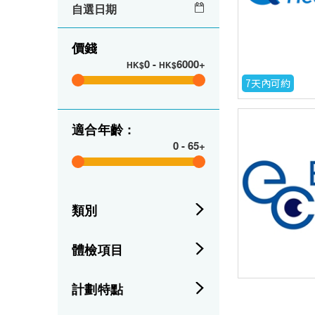
自選日期
價錢
0
-
6000+
HK$
HK$
7天內可約
適合年齡 :
0
-
65+
類別
體檢項目
計劃特點