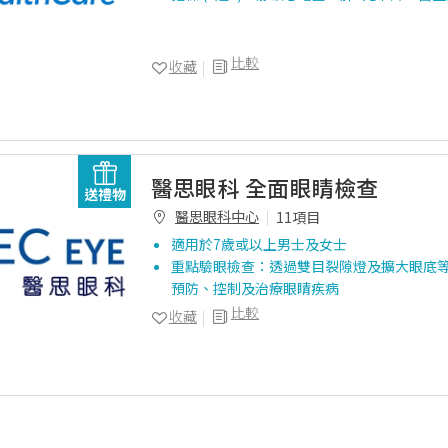
比較
收藏
醫思眼科 全面眼睛檢查
送禮物
醫思眼科中心
11項目
適用於7歲或以上男士及女士
重點驗眼檢查：透過雙目裂隙燈及擴大眼底
預防、控制及治療眼睛疾病
比較
收藏