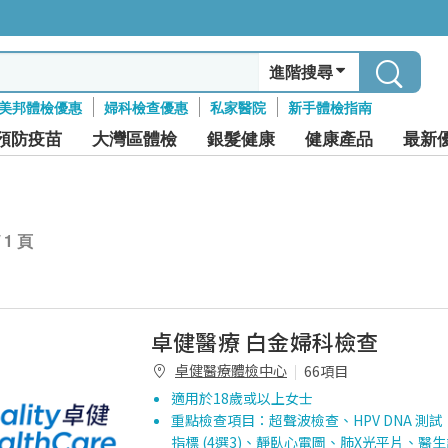
進階搜尋
美邦體檢優惠
婦科檢查優惠
私家醫院
新手體檢指南
預防疫苗
大灣區體檢
銀髮健康
健康產品
最新
/ 1 頁
卓健醫療 白金婦科檢查
卓健醫療體檢中心
66項目
適用於18歲或以上女士
重點檢查項目：超聲波檢查、HPV DNA 測
指標 (4選3)、靜臥心電圖、肺X光平片、醫