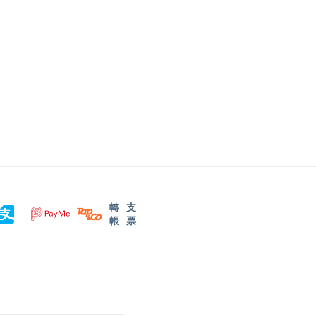
轉
支
帳
票