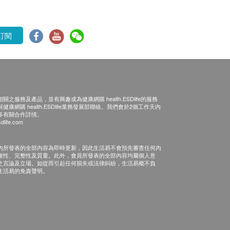
訂閱
之服務及產品，並有興趣成為健康網購 health.ESDlife的服務
康網購 health.ESDlife業務發展部聯絡。我們會於2個工作天內
多有關合作詳情。
dlife.com
內所發表的全部內容為即時更新，因此生活易不會預先審查任何內
確性、完整性及質量。此外，會員所發表的全部內容均屬個人意
之言論及立場。如從而引起任何損失或法律糾紛，生活易概不負
生活易的免責聲明。