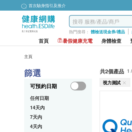
首次驗身指引及推介
熱門搜尋：
體檢送現金券/禮品
首頁
暑假健康充電
身體檢查
主頁
篩選
共2個產品
1 
視力測試
可預約日期
任何日期
14天內
7天內
4天內