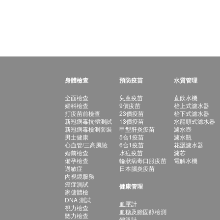
身體檢查
預防疫苗
水質管理
全面檢查
兒童疫苗
直飲水機
婦科檢查
9價疫苗
枱上式濾水器
打疫苗前檢查
23價疫苗
枱下式濾水器
新冠病毒抗體測試
13價疫苗
水龍頭式濾水器
新冠病毒檢測套裝
甲型肝炎疫苗
濾水壺
男士健康
5合1疫苗
濾水瓶
心血管/三高風險
6合1疫苗
花灑濾水器
婚前檢查
水痘疫苗
濾芯
備孕檢查
輪狀病毒口服疫苗
電解水機
過敏症
日本腦炎疫苗
內視鏡服務
癌症測試
健康管理
家傭體檢
DNA 測試
血壓計
視力檢查
血糖及膽固醇檢測
聽力檢查
體溫計