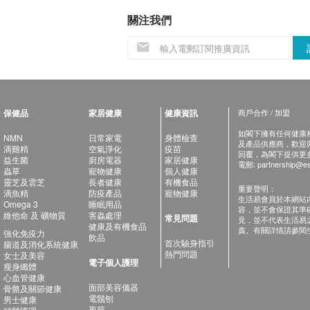
關注我們
保健品
家居健康
健康資訊
商戶合作 / 加盟
如閣下擁有任何健康相關
NMN
日常家電
身體檢查
及產品供應商，歡迎與健
滴雞精
空氣淨化
疫苗
回覆，為閣下提供更
益生菌
廚房電器
家居健康
電郵:
partnership@es
蟲草
寵物健康
個人健康
靈芝及雲芝
長者健康
有機食品
重要聲明：
滴魚精
防疫產品
寵物健康
生活易會員於本網站
Omega 3
睡眠用品
容，並不會保證其準
維他命 及 礦物質
害蟲處理
常見問題
見，並不代表生活易
健康及有機食品
責。有關詳情請參閱
強化免疫力
飲品
首次驗身指引
腸道及消化系統健康
熱門問題
女士及美容
電子個人護理
瘦身纖體
心血管健康
面部美容儀器
骨骼及關節健康
電鬚刨
男士健康
風筒