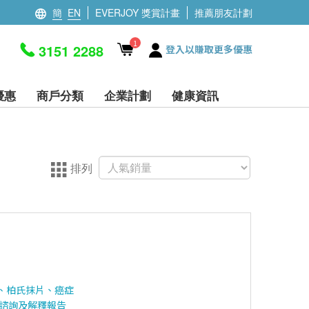
簡
EN
EVERJOY 獎賞計畫
推薦朋友計劃
1
3151 2288
登入以賺取更多優惠
優惠
商戶分類
企業計劃
健康資訊
排列
試、柏氏抹片、癌症
生諮詢及解釋報告