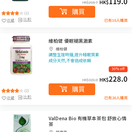
119.0
HK$
HK$
268.7
購買
(1)
比較
收藏
已有10人購買
維柏健 優眠褪黑激素
維柏健
調整生理時鐘,提升睡眠質素
成分天然,不會造成依賴
30% off
228.0
HK$
HK$
326.0
購買
(2)
比較
收藏
已有20人購買
ValDena Bio 有機草本茶包 舒放心情
茶