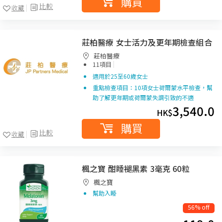
購買
比較
收藏
莊柏醫療 女士活力及更年期檢查組合
莊柏醫療
|
11項目
適用於25至60歲女士
重點檢查項目：10項女士荷爾蒙水平檢查，幫
助了解更年期或荷爾蒙失調引致的不適
3,540.0
HK$
購買
比較
收藏
楓之寶 酣睡褪黑素 3毫克 60粒
楓之寶
幫助入睡
56% off