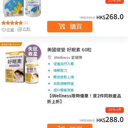
20% off
268.0
HK$
HK$
335.0
(1)
購買
比較
收藏
美國健營 好眠素 60粒
iWellness 愛健樂
促進自然入睡
緩解壓力
睡前放鬆心情
有助適應時差
提升睡眠質素
【iWellness限時優惠！買2件同款產品
折上折】
26% off
288.0
HK$
HK$
388.0