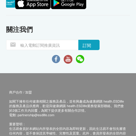
關注我們
訂閱
商戶合作 / 加盟
如閣下擁有任何健康相關之服務及產品，並有興趣成為健康網購 health.ESDlife
的服務及產品供應商，歡迎與健康網購 health.ESDlife業務發展部聯絡。我們會
於2個工作天內回覆，為閣下提供更多有關合作詳情。
電郵:
partnership@esdlife.com
重要聲明：
生活易會員於本網站內所發表的全部內容為即時更新，因此生活易不會預先審查
任何內容，並不會保證其準確性、完整性及質量。此外，會員所發表的全部內容