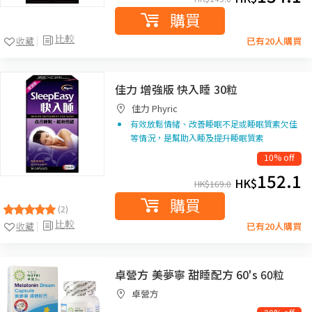
購買
比較
收藏
已有20人購買
佳力 增強版 快入睡 30粒
佳力 Phyric
有效放鬆情緒、改善睡眠不足或睡眠質素欠佳
等情況，是幫助入睡及提升睡眠質素
10% off
152.1
HK$
HK$
169.0
購買
(2)
比較
收藏
已有20人購買
卓營方 美夢寧 甜睡配方 60's 60粒
卓營方