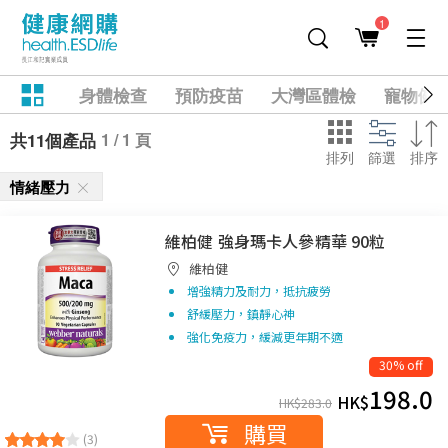
1
身體檢查
預防疫苗
大灣區體檢
寵物健
1 / 1 頁
共11個產品
排列
篩選
排序
情緒壓力
維柏健 強身瑪卡人參精華 90粒
維柏健
增強精力及耐力，抵抗疲勞
舒緩壓力，鎮靜心神
強化免疫力，緩減更年期不適
30% off
198.0
HK$
HK$
283.0
購買
(3)