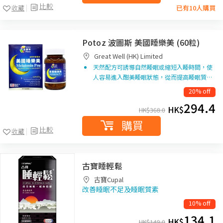
比較
收藏
已有10人購買
Potoz 波圖斯 美國睡樂美 (60粒)
Great Well (HK) Limited
天然配方可誘導自然睡眠或縮短入睡時間，使
人容易進入酣美睡眠狀態，從而提高睡眠質…
20% off
294.4
HK$
HK$
368.0
購買
比較
收藏
古寶睡輕鬆
古寶Cupal
改善睡眠不足及睡眠質素
10% off
134.1
HK$
HK$
149.0