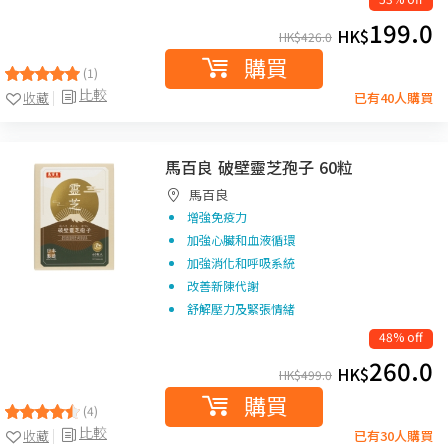
199.0
HK$
HK$
426.0
購買
(1)
比較
收藏
已有40人購買
馬百良 破壁靈芝孢子 60粒
馬百良
增強免疫力
加強心臟和血液循環
加強消化和呼吸系統
改善新陳代謝
舒解壓力及緊張情緒
48% off
260.0
HK$
HK$
499.0
購買
(4)
比較
收藏
已有30人購買