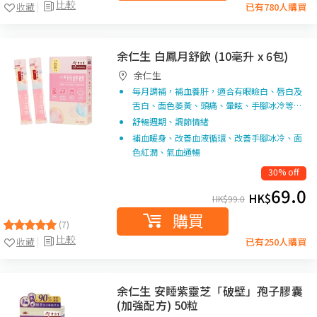
比較
收藏
已有780人購買
余仁生 白鳳月舒飲 (10毫升 x 6包)
余仁生
每月調補，補血養肝，適合有眼瞼白、唇白及
舌白、面色萎黃、頭痛、暈眩、手腳冰冷等…
舒暢週期、調節情緒
補血暖身、改善血液循環、改善手腳冰冷、面
色紅潤、氣血通暢
30% off
69.0
HK$
HK$
99.0
購買
(7)
比較
收藏
已有250人購買
余仁生 安睡紫靈芝「破壁」孢子膠囊
(加強配方) 50粒