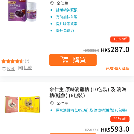
余仁生
舒緩精神緊張
有助加快入睡
提升睡眠質素
提升免疫力
15% off
287.0
HK$
HK$
338.0
購買
(7)
比較
收藏
已有40人購買
余仁生 原味滴雞精 (10包裝) 及 滴漁
精(鱸魚) (6包裝)
余仁生
原味滴雞精 (10包裝) 及 滴漁精(鱸魚) (6包裝)
29% off
593.0
HK$
HK$
837.0