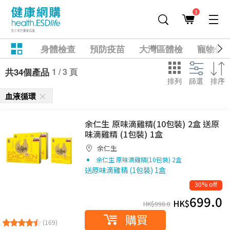
1
身體檢查
預防疫苗
大灣區體檢
寵物健
1 / 3 頁
共34個產品
排列
篩選
排序
血液循環
余仁生 原味滴雞精(10包裝) 2盒 送原
味滴雞精 (1包裝) 1盒
余仁生
余仁生 原味滴雞精(10包裝) 2盒
送原味滴雞精 (1包裝) 1盒
30% off
699.0
HK$
HK$
998.0
購買
(169)