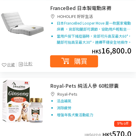
FranceBed 日本製電動床褥
HOHOLIFE 好好生活
日本FranceBed Looper Move 是一款居家電動
床褥 ，背部和腿部可調節，協助用戶輕鬆坐…
當用戶按下搖控器時，背部可升高至最大60°，
腿部可抬高至最大30°，連續平穩安全地操作。
16,800.0
HK$
購買
比較
收藏
Royal-Pets 純活人參 60粒膠囊
Royal-Pets
活血補氣
消除疲勞
增強年長犬隻活動能力
9% off
570.0
HK$
HK$
627.0