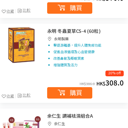
購買
比較
收藏
永明 冬蟲夏草CS-4 (60粒)
永明製藥
擊退游離基，提升人體免疫功能
促進血液循環及心血管健康
改善鼻敏及睡眠質素
增強體質及活力
20% off
308.0
HK$
HK$
386.0
購買
比較
收藏
余仁生 調補袪濕組合A
余仁生