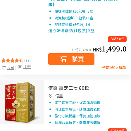
級】
原味滴雞精 (10包裝) 3盒
滴漁精(鱸魚) (6包裝) 1盒
花膠滴雞精 (6包裝) 1盒
送原味滴雞精 (1包裝) 3盒
36% off
1,499.0
HK$
HK$
2,328.0
購買
(33)
比較
收藏
已有160人購買
倍靈 靈芝三七 80粒
倍靈
維持血管年輕、促進血液循環
清理血管垃圾、延緩血管老化
強化心臟機能、保養血管血液
延年益壽抗氧、改善疲勞體質
53% off