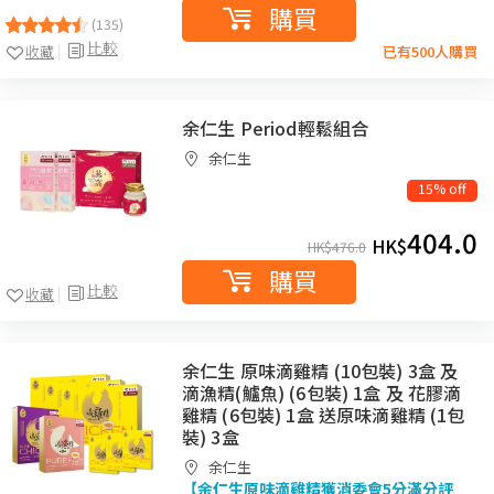
購買
(135)
比較
收藏
已有500人購買
余仁生 Period輕鬆組合
余仁生
15% off
404.0
HK$
HK$
476.0
購買
比較
收藏
余仁生 原味滴雞精 (10包裝) 3盒 及
滴漁精(鱸魚) (6包裝) 1盒 及 花膠滴
雞精 (6包裝) 1盒 送原味滴雞精 (1包
裝) 3盒
余仁生
【余仁生原味滴雞精獲消委會5分滿分評