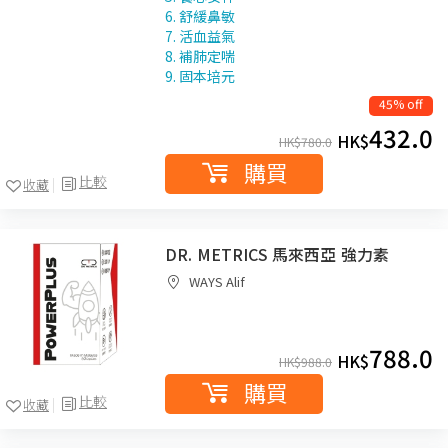
6. 舒緩鼻敏
7. 活血益氣
8. 補肺定喘
9. 固本培元
45% off
432.0
HK$
HK$
780.0
購買
比較
收藏
DR. METRICS 馬來西亞 強力素
WAYS Alif
788.0
HK$
HK$
988.0
購買
比較
收藏