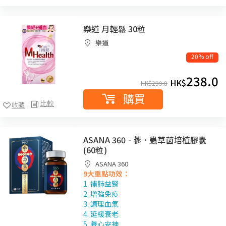
樂道 月輕鬆 30粒
樂道
20% off
238.0
HK$
HK$
299.0
購買
比較
收藏
ASANA 360 - 蔘．蟲草菌培植膠囊
(60粒)
ASANA 360
9大重點功效：
1. 補肺益腎
2. 增強免疫
3. 調理血氣
4. 延緩衰老
5. 養心安神