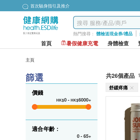
首次驗身指引及推介
熱門搜尋：
體檢送現金券/禮品
首頁
暑假健康充電
身體檢查
主頁
篩選
共26個產品
舒緩疼痛
價錢
0
-
6000+
HK$
HK$
適合年齡 :
0
-
65+