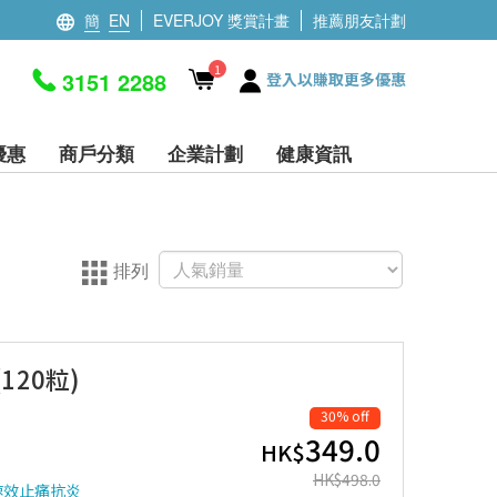
簡
EN
EVERJOY 獎賞計畫
推薦朋友計劃
1
3151 2288
登入以賺取更多優惠
優惠
商戶分類
企業計劃
健康資訊
排列
(120粒)
30% off
349.0
HK$
HK$
498.0
速效止痛抗炎