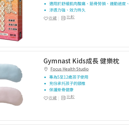
適用於舒緩肌肉酸痛、筋骨勞損、運動過度
滲透力強、效力持久
比較
收藏
Gymnast Kids成長 健樂枕
Focus Health Studio
專為5至12歲孩子使用
充份承托孩子的頸椎
保護脊骨健康
比較
收藏