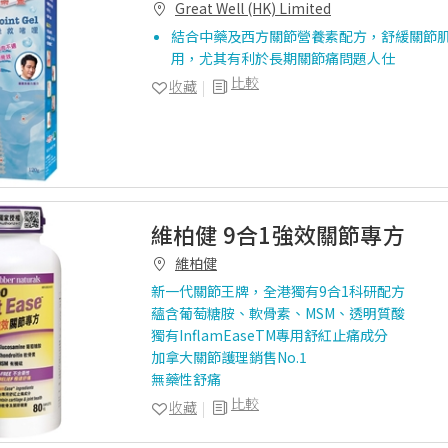
Great Well (HK) Limited
結合中藥及西方關節營養素配方，舒緩關節
用，尤其有利於長期關節痛問題人仕
比較
收藏
維柏健 9合1強效關節專方
維柏健
新一代關節王牌，全港獨有9合1科研配方
蘊含葡萄糖胺、軟骨素、MSM、透明質酸
獨有InflamEaseTM專用舒紅止痛成分
加拿大關節護理銷售No.1
無藥性舒痛
比較
收藏