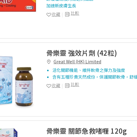
加速新皮膚生長
比較
收藏
骨樂靈 強效片劑 (42粒)
Great Well (HK) Limited
活化關節機能、維持軟骨之彈力及強度
含有五種珍貴天然成份，保護關節軟骨，舒
比較
收藏
骨樂靈 關節急救啫喱 120g