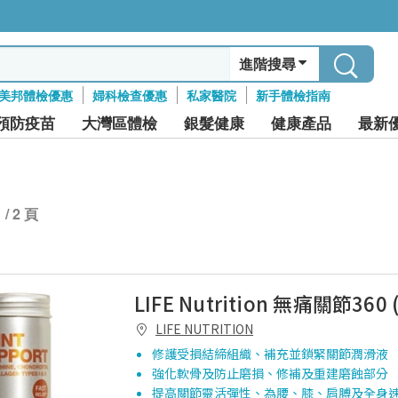
進階搜尋
美邦體檢優惠
婦科檢查優惠
私家醫院
新手體檢指南
預防疫苗
大灣區體檢
銀髮健康
健康產品
最新
1 / 2 頁
LIFE Nutrition 無痛關節360 
LIFE NUTRITION
修護受損結締組織、補充並鎖緊關節潤滑液
強化軟骨及防止磨損、修補及重建磨蝕部分
提高關節靈活彈性、為腰、膝、肩膊及全身