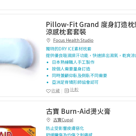
Pillow-Fit Grand 度身訂造枕
涼感枕套套裝
Focus Health Studio
獨特的DRY ICE素材枕套
提供優良吸濕排汗功能，快速排出濕氣，乾爽涼
日本熟練職人手工製作
按個人需要量身訂造
同時兼顧仰臥及側臥不同需要
亞洲足脊矯形師協會認可
比較
收藏
古寶 Burn-Aid燙火膏
古寶Cupal
防止受影響皮膚惡化
舒緩曬傷及灼傷之刺痛感