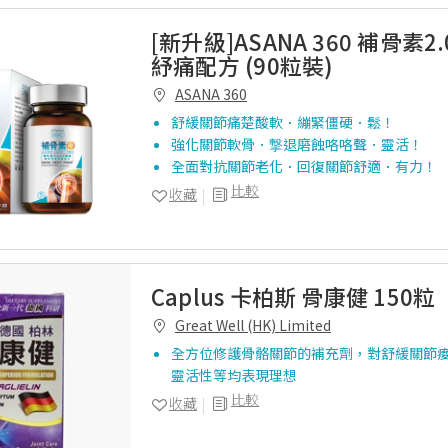
[新升級]ASANA 360 補骨素2
紓痛配方 (90粒裝)
ASANA 360
舒緩關節痛楚酸軟．繃緊僵硬．鬆！
強化關節軟骨．撃退磨蝕咯咯聲．靈活！
全面對抗關節老化．回復關節舒適．有力！
比較
收藏
Caplus 卡柏斯 骨康健 150粒
Great Well (HK) Limited
全方位修護骨骼關節的補充劑，對舒緩關節
靈活性等均表現理想
比較
收藏