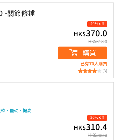
.0 -關節修補
40% off
370.0
HK$
HK$
618.0
購買
已有70人購買
(3)
痠軟、僵硬、提高
20% off
310.4
HK$
HK$
388.0