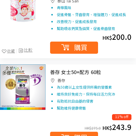
泰山 Tai San
青檸風味
促進骨骼、牙齒發育、增強體力、促進成長
改善視力，促進成長發育
幫助吸收鈣質及磷質，促進骨齒發育
200.0
HK$
購買
比較
收藏
善存 女士50+配方 60粒
善存
為50歲以上女性提供所需的營養素
維持良好免疫力，保持每日活力充沛
有助抵抗自由基的侵害
幫助維持健康骨骼
11% off
243.9
HK$
HK$
275.0