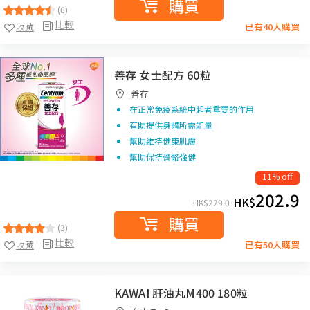
購買
(6)
比較
收藏
已有40人購買
善存 女士配方 60粒
善存
在正常免疫系統中起者重要的作用
有助提供身體所需能量
幫助維持健康肌膚
幫助保持骨骼強健
11% off
202.9
HK$
HK$
229.0
購買
(3)
比較
收藏
已有50人購買
KAWAI 肝油丸M400 180粒