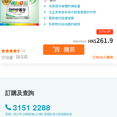
善存
有助提供身體所需能量
在正常免疫系統中起著重要的作用
幫助維持皮膚健康
有助對抗自由基的破壞
33% off
261.9
HK$
HK$
390.0
購買
(3)
比較
收藏
已有40人購買
訂購及查詢
3151 2288
星期一至六早上9時至晚上12時; 星期日及公眾假期休息