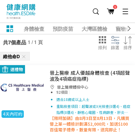
1
身體檢查
預防疫苗
大灣區體檢
寵物健
1 / 1 頁
共7個產品
排列
篩選
排序
維他命D
送禮物
晉上醫療 成人優越身體檢查 (4項超聲
波及4項癌症指標)
晉上醫療體檢中心
|
92項目
適合18歲或以上人士
重點檢查項目：超聲波或X光檢查(8選4)、癌症
指標(8選4)、靜態心電圖、性病篩查、肝炎…
4天內可約
【限時加碼】由8月3日至8月13日，凡購買
晉上單一
體檢計劃滿$2,000元，加送$100
百佳電子禮券，數量有限，送完即止！