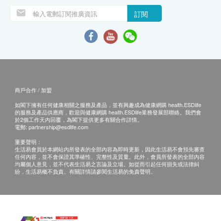
訂閱
商戶合作 / 加盟
如閣下擁有任何健康相關之服務及產品，並有興趣成為健康網購 health.ESDlife
的服務及產品供應商，歡迎與健康網購 health.ESDlife業務發展部聯絡。我們會
於2個工作天內回覆，為閣下提供更多有關合作詳情。
電郵:
partnership@esdlife.com
重要聲明：
生活易會員於本網站內所發表的全部內容為即時更新，因此生活易不會預先審查
任何內容，並不會保證其準確性、完整性及質量。此外，會員所發表的全部內容
均屬個人意見，並不代表生活易之言論及立場。如從而引起任何損失或法律糾
紛，生活易概不負責。有關詳情請參閱生活易的免責聲明。