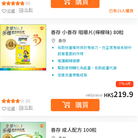
購買
(5)
比較
收藏
已有15人購買
善存 小善存 咀嚼片(檸檬味) 80粒
善存
有助兒童維持良好免疫力，在正常免疫系統中
起著重要的作用
維護眼睛健康
幫助食物轉化為能量，有助能量代謝
促進兒童骨骼成長
7% off
219.9
HK$
HK$
236.0
(2)
購買
比較
收藏
善存 成人配方 100粒