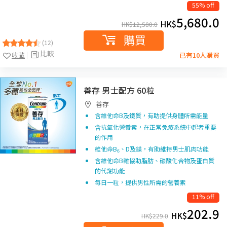
55% off
5,680.0
HK$
HK$
12,580.0
購買
(12)
比較
收藏
已有10人購買
善存 男士配方 60粒
善存
含維他命B及鐵質，有助提供身體所需能量
含抗氧化營養素，在正常免疫系統中起者重要
的作用
維他命B
、D及鎂，有助維持男士肌肉功能
6
含維他命B雜協助脂肪、碳酸化合物及蛋白質
的代謝功能
每日一粒，提供男性所需的營養素
11% off
202.9
HK$
HK$
229.0