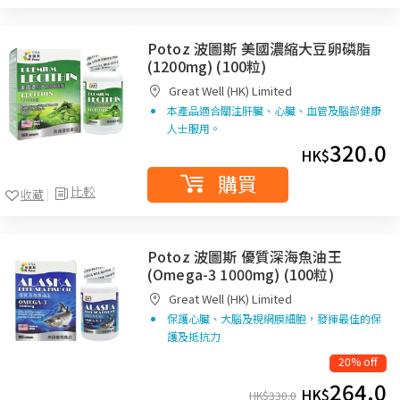
Potoz 波圖斯 美國濃縮大豆卵磷脂
(1200mg) (100粒)
Great Well (HK) Limited
本產品適合關注肝臟、心臟、血管及腦部健康
人士服用。
320.0
HK$
購買
比較
收藏
Potoz 波圖斯 優質深海魚油王
(Omega-3 1000mg) (100粒)
Great Well (HK) Limited
保護心臟、大腦及視網膜細胞，發揮最佳的保
護及抵抗力
20% off
264.0
HK$
HK$
330.0