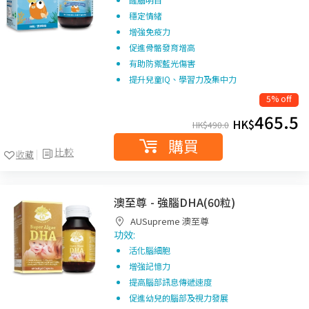
穩定情緒
增強免疫力
促進骨骼發育增高
有助防禦藍光傷害
提升兒童IQ、學習力及集中力
5% off
465.5
HK$
HK$
490.0
購買
比較
收藏
澳至尊 - 強腦DHA(60粒)
AUSupreme 澳至尊
功效:
活化腦細胞
增強記憶力
提高腦部訊息傳遞速度
促進幼兒的腦部及視力發展