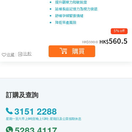
提升觀察力和敏銳度
延緩長這記憶力及視力衰退
舒緩孕婦緊張情緒
降低早產風險
5% off
560.5
HK$
HK$
590.0
購買
比較
收藏
訂購及查詢
3151 2288
星期一至六早上9時至晚上12時; 星期日及公眾假期休息
5283 4117