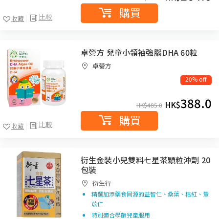
購買
比較
收藏
卓營方 兒童小領袖強腦DHA 60粒
卓營方
20% off
388.0
HK$
HK$
485.0
購買
比較
收藏
衍生金裝小兒雙料七星茶顆粒沖劑 20
包裝
衍生行
精選加添藥食同源的益智仁、桑葉、桔紅、薏
苡仁
特別適合學齡兒童服用