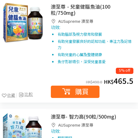
澳至尊 - 兒童健腦魚油(100
粒/750mg)
AUSupreme 澳至尊
功效:
有助腦部及視力發育和發展
有助兒童發展良好的認知功能、專注力及記憶
力
有助兒童的心臟及整體健康
魚仔形狀吸引，深受兒童喜愛
5% off
465.5
HK$
HK$
490.0
購買
比較
收藏
澳至尊- 智力高(90粒/500mg)
AUSupreme 澳至尊
功效:
醒腦明目