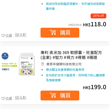
其成份除有助腦部發展外，另亦補充成長期營
養所需
26% off
118.0
HK$
HK$
159.0
購買
比較
收藏
專利 奥米加 369 軟膠囊，兒童配方
(全素) #智力 #視力 #骨骼 #腸道
美意年健康科技有限公司
適合關注兒童健康的兒童食用
或有助於支持大腦發育、保持視力和心臟健康
及情緒健康
199.0
HK$
購買
比較
收藏