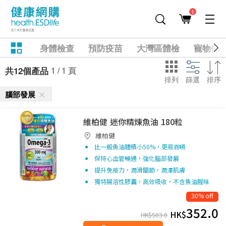
1
身體檢查
預防疫苗
大灣區體檢
寵物健
1 / 1 頁
共12個產品
排列
篩選
排序
腦部發展
維柏健 迷你精煉魚油 180粒
維柏健
比一般魚油體積小50%，更易吞嚥
保持心血管暢通，強化腦部發展
提升免疫力，潤滑關節，潤澤肌膚
獨特腸溶性膠囊，高效吸收，不含魚油腥味
30% off
352.0
HK$
HK$
503.0