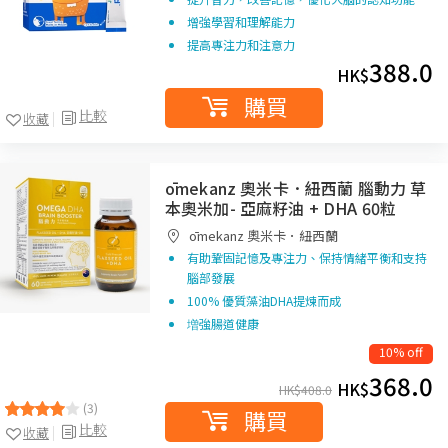
增強學習和理解能力
提高專注力和注意力
388.0
HK$
購買
比較
收藏
ōmekanz 奧米卡．紐西蘭 腦動力 草
本奧米加- 亞麻籽油 + DHA 60粒
ōmekanz 奧米卡．紐西蘭
有助鞏固記憶及專注力、保持情緒平衡和支持
腦部發展
100% 優質藻油DHA提煉而成
増強腸道健康
10% off
368.0
HK$
HK$
408.0
(3)
購買
比較
收藏