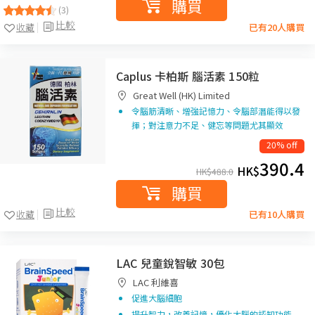
購買
(3)
比較
收藏
已有20人購買
Caplus 卡柏斯 腦活素 150粒
Great Well (HK) Limited
令腦筋清晰、增強記憶力、令腦部潛能得以發
揮；對注意力不足、健忘等問題尤其顯效
20% off
390.4
HK$
HK$
488.0
購買
比較
收藏
已有10人購買
LAC 兒童銳智敏 30包
LAC 利維喜
促進大腦細胞
提升智力，改善記憶，優化大腦的認知功能