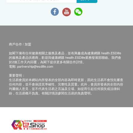
商戶合作 / 加盟
如閣下擁有任何健康相關之服務及產品，並有興趣成為健康網購 health.ESDlife
的服務及產品供應商，歡迎與健康網購 health.ESDlife業務發展部聯絡。我們會
於2個工作天內回覆，為閣下提供更多有關合作詳情。
電郵:
partnership@esdlife.com
重要聲明：
生活易會員於本網站內所發表的全部內容為即時更新，因此生活易不會預先審查
任何內容，並不會保證其準確性、完整性及質量。此外，會員所發表的全部內容
均屬個人意見，並不代表生活易之言論及立場。如從而引起任何損失或法律糾
紛，生活易概不負責。有關詳情請參閱生活易的免責聲明。