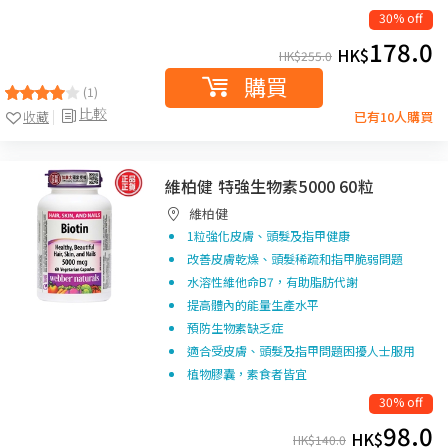
30% off
178.0
HK$
HK$
255.0
購買
(1)
比較
收藏
已有10人購買
維柏健 特強生物素5000 60粒
維柏健
1粒強化皮膚、頭髮及指甲健康
改善皮膚乾燥、頭髮稀疏和指甲脆弱問題
水溶性維他命B7，有助脂肪代謝
提高體內的能量生產水平
預防生物素缺乏症
適合受皮膚、頭髮及指甲問題困擾人士服用
植物膠囊，素食者皆宜
30% off
98.0
HK$
HK$
140.0