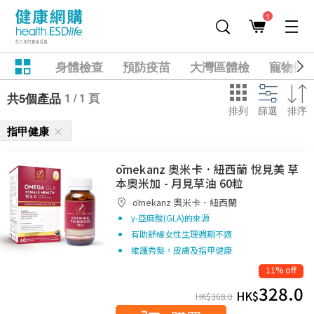
1
身體檢查
預防疫苗
大灣區體檢
寵物健
1 / 1 頁
共5個產品
排列
篩選
排序
指甲健康
ōmekanz 奧米卡．紐西蘭 悅見美 草
本奧米加 - 月見草油 60粒
ōmekanz 奧米卡．紐西蘭
γ-亞麻酸(GLA)的來源
有助舒緩女性生理週期不適
維護秀髮，皮膚及指甲健康
11% off
328.0
HK$
HK$
368.0