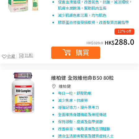
促進血液循環，改善氣色，抗皺，減淡細紋，
肌膚水潤飽滿，幫助肌肉生長
減少肌膚色素沉澱，均勻肌色
膠原蛋白修復受損軟骨，改善髮質亮麗指甲
12% off
288.0
HK$
HK$
328.0
購買
比較
收藏
維柏健 全效維他命B50 80粒
維柏健
每日一粒，舒壓助眠
減少焦慮，抗疲勞
增強記憶力，提升思考力
全面維持身體機能及神經傳遞
保持頭髮、皮膚及指甲健康
改善痱滋、嘴角潰爛及舌頭腫脹
適合生活節奏緊張及體質虛弱人士