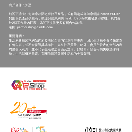
商戶合作 / 加盟
如閣下擁有任何健康相關之服務及產品，並有興趣成為健康網購 health.ESDlife
的服務及產品供應商，歡迎與健康網購 health.ESDlife業務發展部聯絡。我們會
於2個工作天內回覆，為閣下提供更多有關合作詳情。
電郵:
partnership@esdlife.com
重要聲明：
生活易會員於本網站內所發表的全部內容為即時更新，因此生活易不會預先審查
任何內容，並不會保證其準確性、完整性及質量。此外，會員所發表的全部內容
均屬個人意見，並不代表生活易之言論及立場。如從而引起任何損失或法律糾
紛，生活易概不負責。有關詳情請參閱生活易的免責聲明。