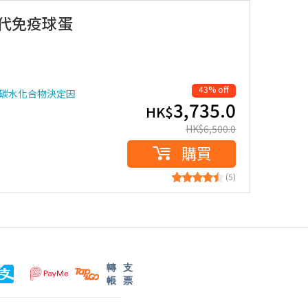
第4代免疫球蛋
43% off
碳水化合物決定因
3,735.0
HK$
HK$
6,500.0
購買
(5)
轉
支
帳
票