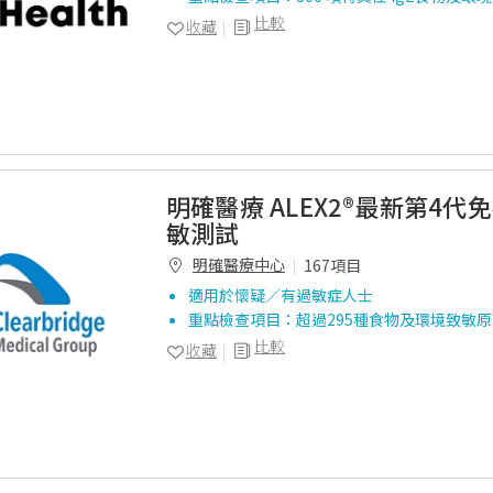
比較
收藏
明確醫療 ALEX2®最新第4代
敏測試
明確醫療中心
167項目
適用於懷疑／有過敏症人士
重點檢查項目：超過295種食物及環境致敏原
比較
收藏