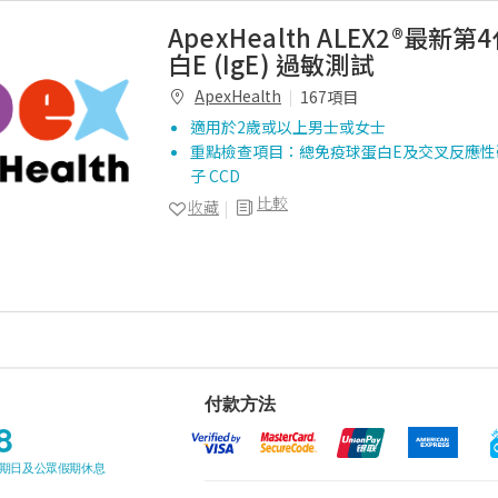
ApexHealth ALEX2®最新
白E (IgE) 過敏測試
ApexHealth
167項目
適用於2歲或以上男士或女士
重點檢查項目：總免疫球蛋白E及交叉反應性
子 CCD
比較
收藏
付款方法
8
星期日及公眾假期休息