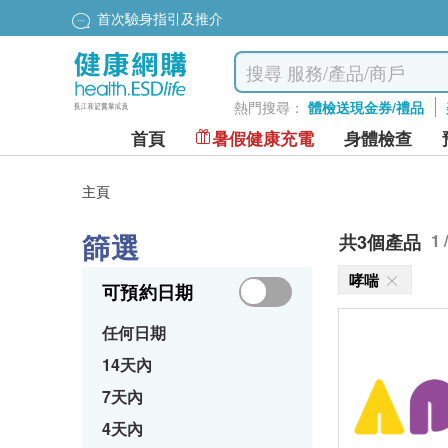
首次驗身指引及推介
熱門搜尋：
體檢送現金券/禮品
首頁
暑假健康充電
身體檢查
主頁
篩選
共3個產品
1 
哮喘
可預約日期
任何日期
14天內
7天內
4天內