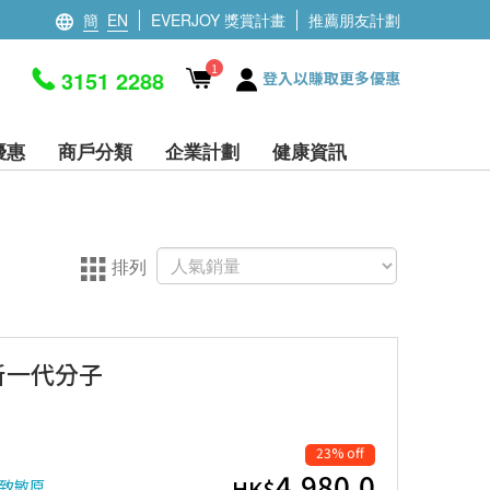
簡
EN
EVERJOY 獎賞計畫
推薦朋友計劃
1
3151 2288
登入以賺取更多優惠
優惠
商戶分類
企業計劃
健康資訊
排列
 最新一代分子
23% off
4,980.0
HK$
境致敏原