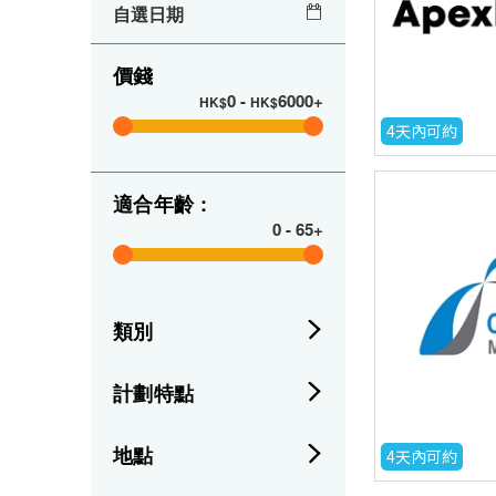
自選日期
價錢
0
-
6000+
HK$
HK$
4天內可約
適合年齡 :
0
-
65+
類別
計劃特點
地點
4天內可約