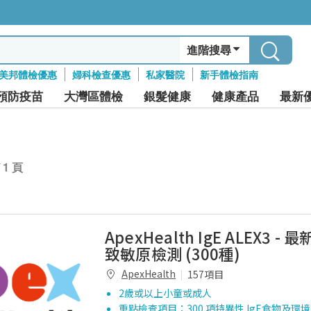
進階搜尋
美邦體檢優惠
婦科檢查優惠
私家醫院
新手體檢指南
預防疫苗
大灣區體檢
銀髮健康
健康產品
最新
/ 1 頁
ApexHealth IgE ALEX3 -
致敏原檢測 (300種)
ApexHealth
157項目
2歲或以上小童或成人
重點檢查項目：300 項特異性 IgE食物及環