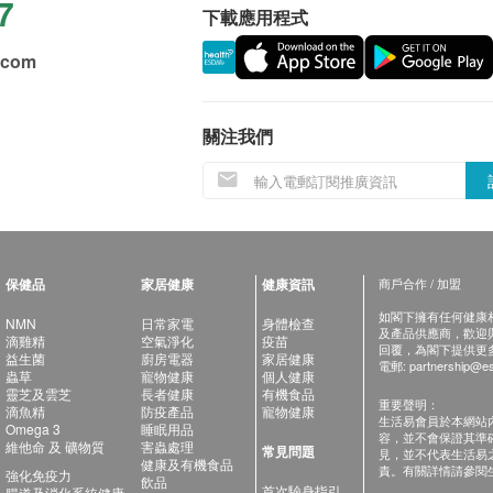
7
下載應用程式
.com
關注我們
保健品
家居健康
健康資訊
商戶合作 / 加盟
如閣下擁有任何健康相關
NMN
日常家電
身體檢查
及產品供應商，歡迎與健
滴雞精
空氣淨化
疫苗
回覆，為閣下提供更
益生菌
廚房電器
家居健康
電郵:
partnership@es
蟲草
寵物健康
個人健康
靈芝及雲芝
長者健康
有機食品
重要聲明：
滴魚精
防疫產品
寵物健康
生活易會員於本網站
Omega 3
睡眠用品
容，並不會保證其準
維他命 及 礦物質
害蟲處理
常見問題
見，並不代表生活易
健康及有機食品
責。有關詳情請參閱
強化免疫力
飲品
首次驗身指引
腸道及消化系統健康