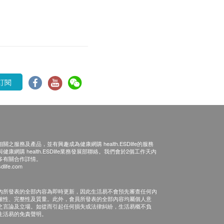
訂閱
之服務及產品，並有興趣成為健康網購 health.ESDlife的服務
康網購 health.ESDlife業務發展部聯絡。我們會於2個工作天內
多有關合作詳情。
dlife.com
內所發表的全部內容為即時更新，因此生活易不會預先審查任何內
確性、完整性及質量。此外，會員所發表的全部內容均屬個人意
之言論及立場。如從而引起任何損失或法律糾紛，生活易概不負
生活易的免責聲明。