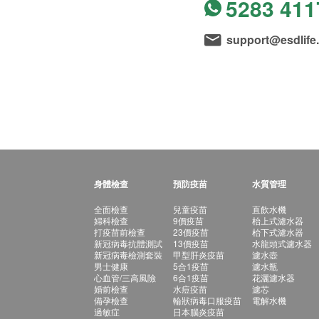
5283 411
support@esdlife
身體檢查
預防疫苗
水質管理
全面檢查
兒童疫苗
直飲水機
婦科檢查
9價疫苗
枱上式濾水器
打疫苗前檢查
23價疫苗
枱下式濾水器
新冠病毒抗體測試
13價疫苗
水龍頭式濾水器
新冠病毒檢測套裝
甲型肝炎疫苗
濾水壺
男士健康
5合1疫苗
濾水瓶
心血管/三高風險
6合1疫苗
花灑濾水器
婚前檢查
水痘疫苗
濾芯
備孕檢查
輪狀病毒口服疫苗
電解水機
過敏症
日本腦炎疫苗