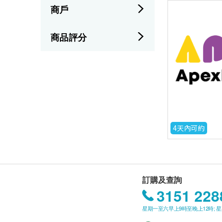
商戶
商品評分
4天內可約
訂購及查詢
3151 228
星期一至六早上9時至晚上12時; 