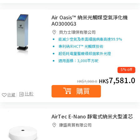
Air Oasis™ 納米光觸媒空氣淨化機
AO3000G3
貝力士環保有限公司
能減少空氣及表面細菌病毒高達99.9%
專利納米HCT™ 光觸媒技術
超低耗電量醫療級殺菌紫外光燈
適用面積：3,000平方呎
5% off
7,581.0
HK$
HK$
7,980.0
購買
比較
收藏
AirTec E-Nano 靜電式納米大型濾芯
康盛商貿有限公司