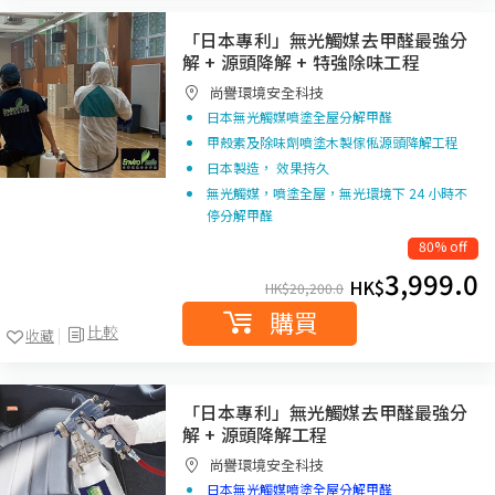
「日本專利」無光觸媒去甲醛最強分
解 + 源頭降解 + 特強除味工程
尚譽環境安全科技
日本無光觸媒噴塗全屋分解甲醛
甲殼素及除味劑噴塗木製傢俬源頭降解工程
日本製造， 效果持久
無光觸媒，噴塗全屋，無光環境下 24 小時不
停分解甲醛
80% off
3,999.0
HK$
HK$
20,200.0
購買
比較
收藏
「日本專利」無光觸媒去甲醛最強分
解 + 源頭降解工程
尚譽環境安全科技
日本無光觸媒噴塗全屋分解甲醛