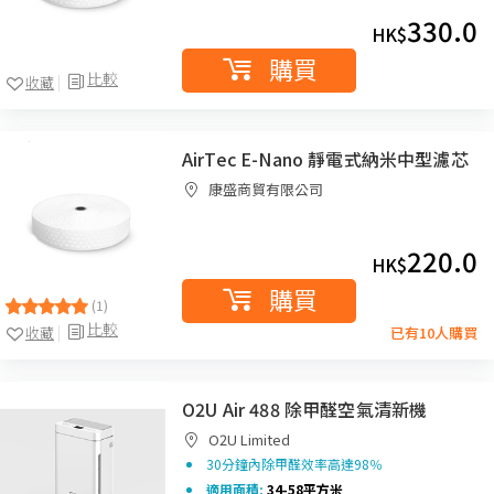
330.0
HK$
購買
比較
收藏
AirTec E-Nano 靜電式納米中型濾芯
康盛商貿有限公司
220.0
HK$
購買
(1)
比較
收藏
已有10人購買
O2U Air 488 除甲醛空氣清新機
O2U Limited
30分鐘內除甲醛效率高達98％
適用面積:
34-58平方米