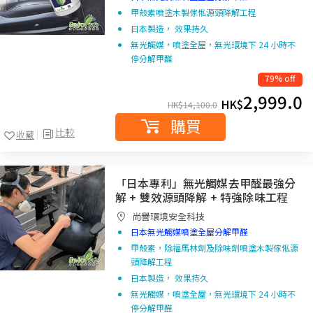
甲殼素噴塗木製傢俬源頭降解工程
日本製造， 效果持久
無光觸媒，噴塗全屋，無光環境下 24 小時不
停分解甲醛
79% off
2,999.0
HK$
HK$
14,100.0
購買
比較
收藏
「日本專利」無光觸媒去甲醛最強分
解 + 雙效源頭降解 + 特強除味工程
尚譽環境安全科技
日本無光觸媒噴塗全屋分解甲醛
甲殼素，除福馬林劑及除味劑噴塗木製傢俬源
頭降解工程
日本製造， 效果持久
無光觸媒，噴塗全屋，無光環境下 24 小時不
停分解甲醛