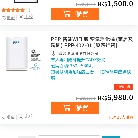
1,500.0
HK$
HK$
1,999.0
(1)
購買
比較
收藏
PPP 智能WiFi 版 空氣淨化機 (家居及
房間) PPP-402-01 [原廠行貨]
真毅環境科技有限公司
三大專利設計提升CADR效能
適用面積: 350 - 580呎
跟機濾網為加強版二合一HEPA除甲醛過濾
層
19% off
6,980.0
HK$
HK$
8,600.0
購買
比較
收藏
已有10人購買