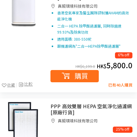
真毅環境科技有限公司
香港空氣專家及醫生團隊研制獲AHAM的高效
能淨化機
二合一 HEPA 除甲醛過濾層, 同時除菌達
99.93%及除臭功效
適用面積: 380-550呎
跟機濾網為"二合一HEPA除甲醛過濾層"
6% off
5,800.0
HK$
HK$
6,199.0
購買
比較
收藏
已有40人購買
PPP 高效雙層 HEPA 空氣淨化過濾網
[原廠行貨]
真毅環境科技有限公司
25% off