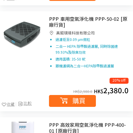
PPP 車用空氣淨化機 PPP-50-02 [原
廠行貨]
真毅環境科技有限公司
過濾低至0.09 μm微粒
二合一 HEPA 除甲醛過濾層, 同時除菌達
99.93%及除臭功效
適用面積: 35-50 呎
跟機濾網為二合一HEPA除甲醛過濾層
20% off
2,380.0
HK$
HK$
2,980.0
購買
比較
收藏
PPP 高效家用空氣淨化機 PPP-400-
01 [原廠行貨]