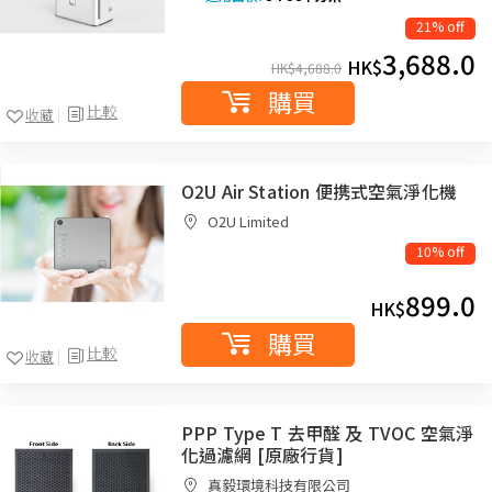
21% off
3,688.0
HK$
HK$
4,688.0
購買
比較
收藏
O2U Air Station 便携式空氣淨化機
O2U Limited
10% off
899.0
HK$
購買
比較
收藏
PPP Type T 去甲醛 及 TVOC 空氣淨
化過濾網 [原廠行貨]
真毅環境科技有限公司