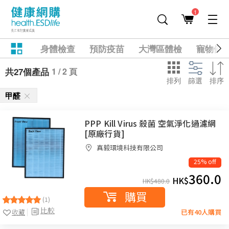
1
身體檢查
預防疫苗
大灣區體檢
寵物健
1 / 2 頁
共27個產品
排列
篩選
排序
甲醛
PPP Kill Virus 殺菌 空氣淨化過濾網
[原廠行貨]
真毅環境科技有限公司
25% off
360.0
HK$
HK$
480.0
購買
(1)
比較
收藏
已有40人購買