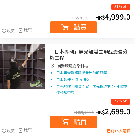
81% off
4,999.0
HK$
HK$
26,300.0
購買
比較
收藏
「日本專利」無光觸媒去甲醛最強分
解工程
尚譽環境安全科技
日本無光觸媒噴塗全屋分解甲醛
日本製造， 效果持久
無光觸媒，噴塗全屋，無光環境下 24 小時不
停分解甲醛
72% off
2,699.0
HK$
HK$
9,700.0
購買
比較
收藏
已有15人購買