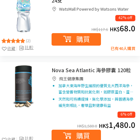
24支
WatsMall Powered by Watsons Water
42% off
68.0
HK$
HK$
117.6
購買
(2)
比較
收藏
已有40人購買
Nova Sea Atlantic 海參膠囊 120粒
飛王健康集團
加拿大東海岸野生捕撈的優質北大西洋海參，
富含營養物質和抗氧化劑，如膠原蛋白、蛋…
天然和可持續提煉，無化學添加，與普通海參
補充劑相比，奢華且對健康有益
6% off
1,480.0
HK$
HK$
1,580.0
購買
比較
收藏