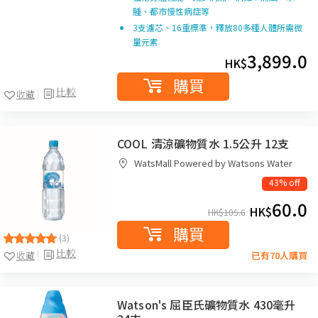
腫、都市慢性病症等
3支濾芯、16重標準，釋放80多種人體所需微
量元素
3,899.0
HK$
購買
比較
收藏
COOL 清涼礦物質水 1.5公升 12支
WatsMall Powered by Watsons Water
43% off
60.0
HK$
HK$
105.6
購買
(3)
比較
收藏
已有70人購買
Watson's 屈臣氏礦物質水 430毫升