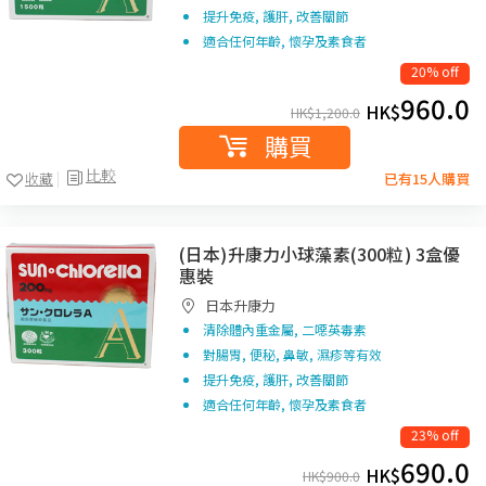
提升免疫, 護肝, 改善關節
適合任何年齡, 懷孕及素食者
20% off
960.0
HK$
HK$
1,200.0
購買
比較
收藏
已有15人購買
(日本)升康力小球藻素(300粒) 3盒優
惠裝
日本升康力
清除體內重金屬, 二噁英毒素
對腸胃, 便秘, 鼻敏, 濕疹等有效
提升免疫, 護肝, 改善關節
適合任何年齡, 懷孕及素食者
23% off
690.0
HK$
HK$
900.0