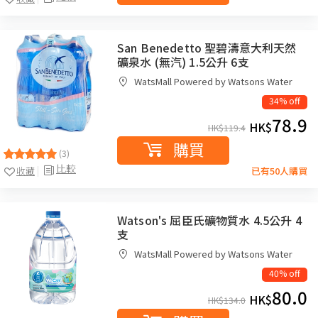
San Benedetto 聖碧濤意大利天然
礦泉水 (無汽) 1.5公升 6支
WatsMall Powered by Watsons Water
34% off
78.9
HK$
HK$
119.4
購買
(3)
比較
收藏
已有50人購買
Watson's 屈臣氏礦物質水 4.5公升 4
支
WatsMall Powered by Watsons Water
40% off
80.0
HK$
HK$
134.0