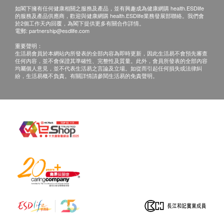
如閣下擁有任何健康相關之服務及產品，並有興趣成為健康網購 health.ESDlife
的服務及產品供應商，歡迎與健康網購 health.ESDlife業務發展部聯絡。我們會
於2個工作天內回覆，為閣下提供更多有關合作詳情。
電郵:
partnership@esdlife.com
重要聲明：
生活易會員於本網站內所發表的全部內容為即時更新，因此生活易不會預先審查
任何內容，並不會保證其準確性、完整性及質量。此外，會員所發表的全部內容
均屬個人意見，並不代表生活易之言論及立場。如從而引起任何損失或法律糾
紛，生活易概不負責。有關詳情請參閱生活易的免責聲明。