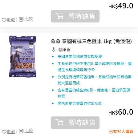
49.0
HK$
暫時缺貨
比較
收藏
象象 泰國有機三色糙米 1kg (免浸泡)
營康薈
美國農業部和歐盟有機認證
生長過程中絕不施用化學合成肥料及農藥，整
體生長環境純境無污染
分別是有機茉莉香糙米、有機紅糙米和有機黑
糙米混搭而成
含有豐富的維生素B群、纖素維、蛋白質及礦
物質
黑色素更含豐富的抗氧功能
60.0
HK$
暫時缺貨
比較
收藏
已有70人購買