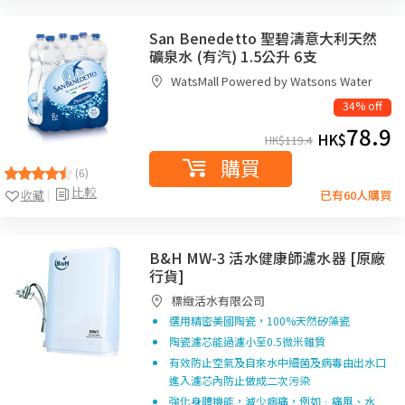
San Benedetto 聖碧濤意大利天然
礦泉水 (有汽) 1.5公升 6支
WatsMall Powered by Watsons Water
34% off
78.9
HK$
HK$
119.4
購買
(6)
比較
收藏
已有60人購買
B&H MW-3 活水健康師濾水器 [原廠
行貨]
標緻活水有限公司
選用精密美國陶瓷，100%天然矽藻瓷
陶瓷濾芯能過濾小至0.5微米雜質
有效防止空氣及自來水中細菌及病毒由出水口
進入濾芯內防止做成二次污染
強化身體機能，減少病痛，例如﹕痛風、水