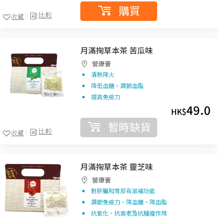
購買
比較
收藏
月滿掬草本茶 苦瓜味
營康薈
清熱降火
降低血糖、調節血脂
提高免疫力
49.0
HK$
暫時缺貨
比較
收藏
月滿掬草本茶 靈芝味
營康薈
對肝臟和胃部有滋補功能
調節免疫力、降血糖、降血脂
抗氧化、抗衰老及抗腫瘤作用