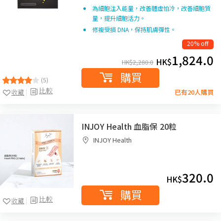
為細胞注入能量，改善體虛怕冷，改善細胞質
量，提升細胞活力。
修複受損 DNA，保持肌膚彈性。
20% off
1,824.0
HK$
HK$
2,280.0
購買
(5)
比較
收藏
已有20人購買
INJOY Health 血脂保 20粒
INJOY Health
320.0
HK$
購買
比較
收藏