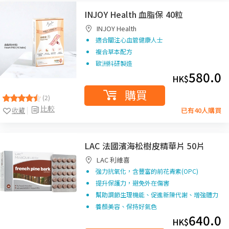
INJOY Health 血脂保 40粒
INJOY Health
適合關注心血管健康人士
複合草本配方
歐洲科研製造
580.0
HK$
購買
(2)
比較
收藏
已有40人購買
LAC 法國濱海松樹皮精華片 50片
LAC 利維喜
強力抗氧化，含豐富的前花青素(OPC)
提升保護力，避免外在傷害
幫助調節生理機能、促進新陳代謝、增強體力
養顏美容、保持好氣色
640.0
HK$