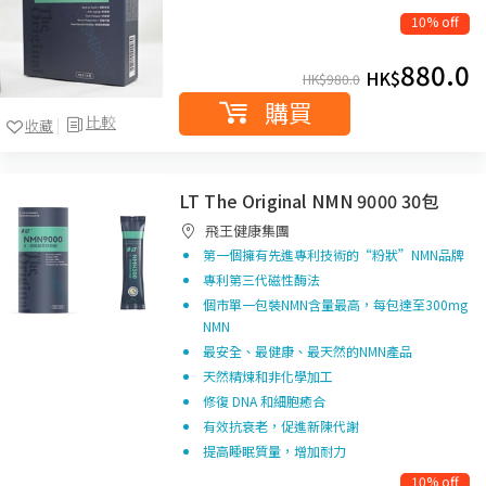
10% off
880.0
HK$
HK$
980.0
購買
比較
收藏
LT The Original NMN 9000 30包
飛王健康集團
第一個擁有先進專利技術的“粉狀”NMN品牌
專利第三代磁性酶法
個市單一包裝NMN含量最高，每包達至300mg
NMN
最安全、最健康、最天然的NMN產品
天然精煉和非化學加工
修復 DNA 和細胞癒合
有效抗衰老，促進新陳代謝
提高睡眠質量，增加耐力
10% off