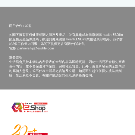
商戶合作 / 加盟
如閣下擁有任何健康相關之服務及產品，並有興趣成為健康網購 health.ESDlife
的服務及產品供應商，歡迎與健康網購 health.ESDlife業務發展部聯絡。我們會
於2個工作天內回覆，為閣下提供更多有關合作詳情。
電郵:
partnership@esdlife.com
重要聲明：
生活易會員於本網站內所發表的全部內容為即時更新，因此生活易不會預先審查
任何內容，並不會保證其準確性、完整性及質量。此外，會員所發表的全部內容
均屬個人意見，並不代表生活易之言論及立場。如從而引起任何損失或法律糾
紛，生活易概不負責。有關詳情請參閱生活易的免責聲明。