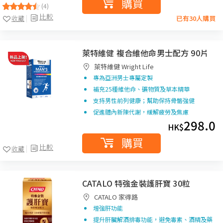
購買
(4)
比較
收藏
已有30人購買
萊特維健 複合維他命男士配方 90片
萊特維健 Wright Life
專為亞洲男士專屬定製
補充25種維他命、礦物質及草本精華
支持男性前列健康；幫助保持骨骼強健
促進體內新陳代謝，緩解疲勞及焦慮
298.0
HK$
購買
比較
收藏
CATALO 特強金裝護肝寶 30粒
CATALO 家得路
增強肝功能
提升肝臟解酒排毒功能，避免毒素、酒精及藥