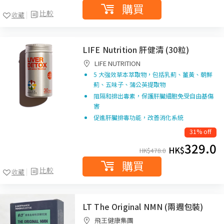
購買
比較
收藏
LIFE Nutrition 肝健清 (30粒)
LIFE NUTRITION
5 大強效草本萃取物，包括乳薊、薑黃、朝鮮
薊、五味子、蒲公英提取物
阻隔和排出毒素，保護肝臟細胞免受自由基傷
害
促進肝臟排毒功能，改善消化系統
31% off
329.0
HK$
HK$
478.0
購買
比較
收藏
LT The Original NMN (兩週包裝)
飛王健康集團