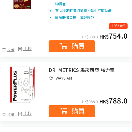
物侵害
有助穩定肝臟細胞膜，強化肝臟功能
紓解肝臟負擔，減輕疲勞
10% off
754.0
HK$
HK$
838.0
購買
比較
收藏
DR. METRICS 馬來西亞 強力素
WAYS Alif
788.0
HK$
HK$
988.0
購買
比較
收藏