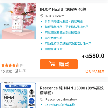
INJOY Health 燒脂快 40粒
INJOY Health
針對清除體內脂肪，高效燒脂
降低脂肪比例，平衡脂肪肌肉水平
有效縮減身體局部頑固脂肪
減少內藏脂肪
有助維持健康膽固醇及三脂甘油水平
加速身陳代謝
580.0
HK$
購買
(8)
比較
收藏
已有90人購買
Rescence 純 NMN 15000 (99%高效
精華粉)
Rescence Laboratory
15克纯NMN白色精華粉