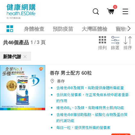
1
身體檢查
預防疫苗
大灣區體檢
寵物健
1 / 3 頁
共46個產品
排列
篩選
排序
新陳代謝
善存 男士配方 60粒
善存
含維他命B及鐵質，有助提供身體所需能量
含抗氧化營養素，在正常免疫系統中起者重要
的作用
維他命B
、D及鎂，有助維持男士肌肉功能
6
含維他命B雜協助脂肪、碳酸化合物及蛋白質
的代謝功能
每日一粒，提供男性所需的營養素