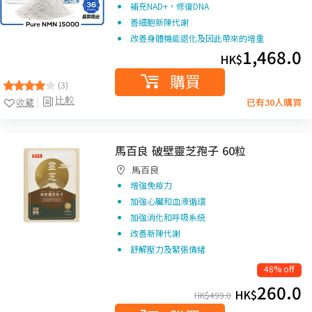
補充NAD+，修復DNA
善細胞新陳代謝
改善身體機能退化及因此帶來的增重
1,468.0
HK$
購買
(3)
比較
收藏
已有30人購買
馬百良 破壁靈芝孢子 60粒
馬百良
增強免疫力
加強心臟和血液循環
加強消化和呼吸系統
改善新陳代謝
舒解壓力及緊張情緒
48% off
260.0
HK$
HK$
499.0