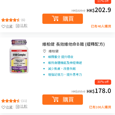
11% off
202.9
HK$
HK$
229.0
購買
(6)
比較
收藏
已有40人購買
維柏健 長效維他命B雜 (緩釋配方)
維柏健
緩釋養分 提升吸收
維持身體機能及神經傳遞
減少焦慮，改善失眠
增強記憶力，提升思考力
30% off
178.0
HK$
HK$
255.0
購買
(11)
比較
收藏
已有100人購買