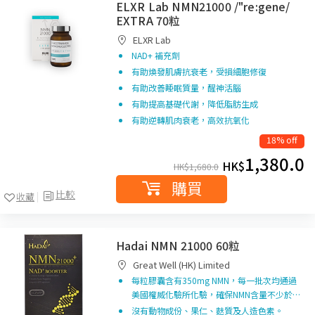
ELXR Lab NMN21000 /"re:gene/
EXTRA 70粒
ELXR Lab
NAD+ 補充劑
有助煥發肌膚抗衰老，受損細胞修復
有助改善睡眠質量，醒神活腦
有助提高基礎代謝，降低脂肪生成
有助逆轉肌肉衰老，高效抗氧化
18% off
1,380.0
HK$
HK$
1,680.0
購買
比較
收藏
Hadai NMN 21000 60粒
Great Well (HK) Limited
每粒膠囊含有350mg NMN，每一批次均通過
美國權威化驗所化驗，確保NMN含量不少於…
沒有動物成份、果仁、麩質及人造色素。