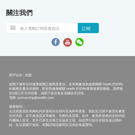
關注我們
訂閱
商戶合作 / 加盟
如閣下擁有任何健康相關之服務及產品，並有興趣成為健康網購 health.ESDlife
的服務及產品供應商，歡迎與健康網購 health.ESDlife業務發展部聯絡。我們會
於2個工作天內回覆，為閣下提供更多有關合作詳情。
電郵:
partnership@esdlife.com
重要聲明：
生活易會員於本網站內所發表的全部內容為即時更新，因此生活易不會預先審查
任何內容，並不會保證其準確性、完整性及質量。此外，會員所發表的全部內容
均屬個人意見，並不代表生活易之言論及立場。如從而引起任何損失或法律糾
紛，生活易概不負責。有關詳情請參閱生活易的免責聲明。