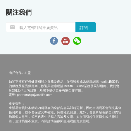
關注我們
訂閱
商戶合作 / 加盟
如閣下擁有任何健康相關之服務及產品，並有興趣成為健康網購 health.ESDlife
的服務及產品供應商，歡迎與健康網購 health.ESDlife業務發展部聯絡。我們會
於2個工作天內回覆，為閣下提供更多有關合作詳情。
電郵:
partnership@esdlife.com
重要聲明：
生活易會員於本網站內所發表的全部內容為即時更新，因此生活易不會預先審查
任何內容，並不會保證其準確性、完整性及質量。此外，會員所發表的全部內容
均屬個人意見，並不代表生活易之言論及立場。如從而引起任何損失或法律糾
紛，生活易概不負責。有關詳情請參閱生活易的免責聲明。