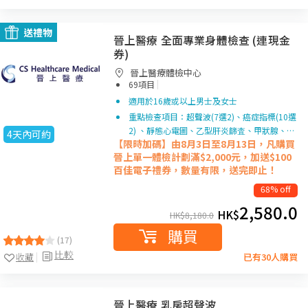
送禮物
晉上醫療 全面專業身體檢查 (連現金
券)
晉上醫療體檢中心
|
69項目
適用於16歲或以上男士及女士
重點檢查項目：超聲波(7選2)、癌症指標(10選
2) 、靜態心電圖、乙型肝炎篩査、甲狀腺、…
4天內可約
【限時加碼】由8月3日至8月13日，凡購買
晉上單一
體檢計劃滿$2,000元，加送$100
百佳電子禮券，數量有限，送完即止！
68% off
2,580.0
HK$
HK$
8,180.0
購買
(17)
比較
收藏
已有30人購買
晉上醫療 乳房超聲波