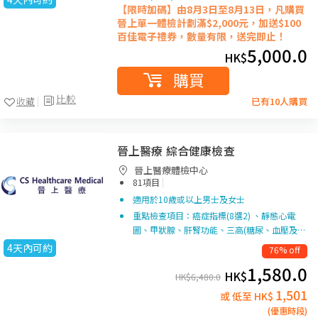
【限時加碼】由8月3日至8月13日，凡購買
晉上單一
體檢計劃滿$2,000元，加送$100
百佳電子禮券，數量有限，送完即止！
5,000.0
HK$
購買
比較
收藏
已有10人購買
晉上醫療 綜合健康檢查
晉上醫療體檢中心
|
81項目
適用於10歲或以上男士及女士
重點檢查項目：癌症指標(8選2) 、靜態心電
圖、甲狀腺、肝腎功能、三高(糖尿、血壓及…
4天內可約
76% off
1,580.0
HK$
HK$
6,480.0
1,501
或 低至 HK$
(優惠時段)