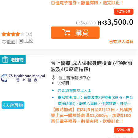
百佳電子禮券，數量有限，送完即止！
42% off
3,500.0
HK$
HK$
6,000.0
購買
(32)
比較
收藏
已有15人購買
送禮物
晉上醫療 成人優越身體檢查 (4項超聲
波及4項癌症指標)
晉上醫療體檢中心
|
92項目
適合18歲或以上人士
重點檢查項目：超聲波或X光檢查(8選4)、癌症
指標(8選4)、靜態心電圖、性病篩查、肝炎…
4天內可約
【限時加碼】由8月3日至8月13日，凡購買
晉上單一
體檢計劃滿$2,000元，加送$100
百佳電子禮券，數量有限，送完即止！
55% off