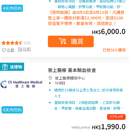
重點檢查項目：全腹超聲波、癌症指標(10選2)
、靜態心電圖、肝腎功能、甲狀腺功能、肝…
4天內可約
【限時加碼】由8月3日至8月13日，凡購買
晉上單一
體檢計劃滿$2,000元，加送$100
百佳電子禮券，數量有限，送完即止！
6,000.0
HK$
購買
(12)
比較
收藏
已有50人購買
送禮物
晉上醫療 基本驗血檢查
晉上醫療體檢中心
|
76項目
適用於10歲或以上男士及女士 ;初次接受檢查
人士
重點檢查項目：2項癌症指標 、乙型肝炎篩
査、甲狀腺、梅毒血清試驗、愛滋病、肝腎…
4天內可約
63% off
1,990.0
HK$
HK$
5,370.0