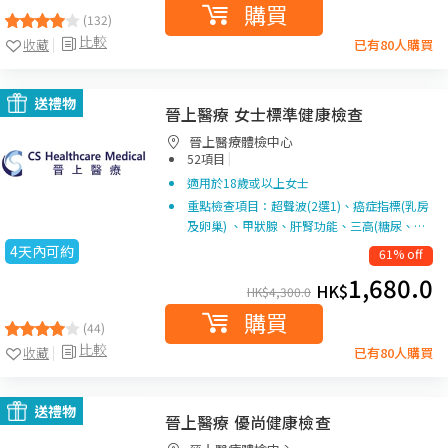
購買
(132)
比較
收藏
已有80人購買
送禮物
晉上醫療 女士標準健康檢查
晉上醫療體檢中心
|
52項目
適用於18歲或以上女士
重點檢查項目：超聲波(2選1)、癌症指標(乳房
及卵巢) 、甲狀腺、肝腎功能、三高(糖尿、…
4天內可約
61% off
1,680.0
HK$
HK$
4,300.0
購買
(44)
比較
收藏
已有80人購買
送禮物
晉上醫療 優尚健康檢查