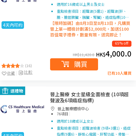
適用於16歲或以上男士及女士
重點檢查項目：超聲波(5選1)、超聲波(肝、
膽、膽管脾臟、胰臟、腎臟)、癌症指標(10…
【限時加碼】由8月3日至8月13日，凡購買
4天內可約
晉上單一
體檢計劃滿$2,000元，加送$100
百佳電子禮券，數量有限，送完即止！
65% off
4,000.0
HK$
HK$
11,420.0
購買
(16)
比較
收藏
已有10人購買
送禮物
晉上醫療 女士星級全面檢查 (10項超
聲波及6項癌症指標)
晉上醫療體檢中心
|
76項目
適用於18歲或以上女士
重點檢查項目：超聲波檢查 (9項+3選1)、癌症
指標(9選6)、靜態心電圖、肝腎功能、骨骼…
4天內可約