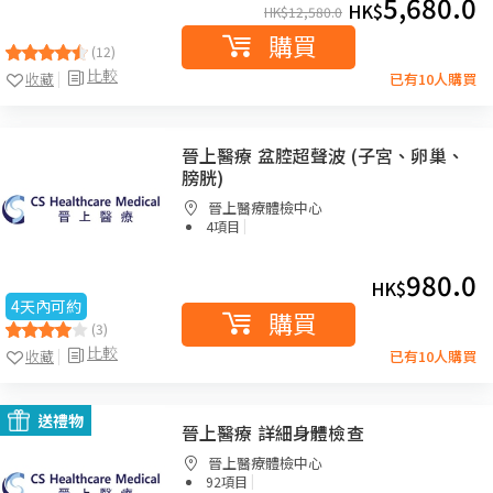
5,680.0
HK$
HK$
12,580.0
購買
(12)
比較
收藏
已有10人購買
晉上醫療 盆腔超聲波 (子宮、卵巢、
膀胱)
晉上醫療體檢中心
|
4項目
980.0
HK$
4天內可約
購買
(3)
比較
收藏
已有10人購買
送禮物
晉上醫療 詳細身體檢查
晉上醫療體檢中心
|
92項目