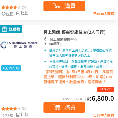
購買
(57)
比較
收藏
已有40人購買
送禮物
晉上醫療 優越健康檢查(2人同行)
晉上醫療體檢中心
|
68項目
適用於18歲或以上男士及女士; 想透過超聲波
檢查深入檢查身體狀況的人士
重點檢查項目：超聲波檢查 (7選2)、癌症指標
(8選2)、靜態心電圖、肝腎功能、痛風、三…
4天內可約
【限時加碼】由8月3日至8月13日，凡購買
晉上單一
體檢計劃滿$2,000元，加送$100
百佳電子禮券，數量有限，送完即止！
41% off
6,800.0
HK$
HK$
11,520.0
購買
(60)
比較
收藏
已有30人購買