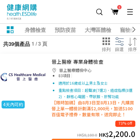
1
身體檢查
預防疫苗
大灣區體檢
寵物健
1 / 3 頁
共39個產品
排列
篩選
排序
晉上醫療 專業身體檢查
晉上醫療體檢中心
|
83項目
適用於16歲或以上男士及女士
重點檢查項目：超聲波(7選2)、癌症指標(8選
2) 、靜態心電圖、甲狀腺、肝腎功能
【限時加碼】由8月3日至8月13日，凡購買
4天內可約
晉上單一
體檢計劃滿$2,000元，加送$100
百佳電子禮券，數量有限，送完即止！
73% off
2,200.0
HK$
HK$
8,180.0