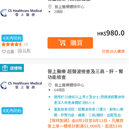
晉上醫療體檢中心
|
2項目
980.0
HK$
4天內可約
購買
(3)
比較
收藏
已有20人購買
送禮物
晉上醫療 超聲波檢查及三高、肝、腎
功能檢查
晉上醫療體檢中心
|
64項目
適用於20歲或以上男士及女士;想透過超聲波檢
查深入檢查身體狀況的人士
重點檢查項目：超聲波檢查 (7選3)、靜態心電
4天內可約
圖、肝腎功能、痛風、三高(糖尿、血壓及血…
【限時加碼】由8月3日至8月13日，凡購買
晉上單一
體檢計劃滿$2,000元，加送$100