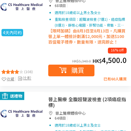
晉上醫療體檢中心
|
68項目
適用於18歲或以上男士及女士
重點檢查項目：超聲波檢查 (7選1)、癌症指標
(8選3)、靜態心電圖、肝腎功能、骨骼、三…
【限時加碼】由8月3日至8月13日，凡購買
4天內可約
晉上單一
體檢計劃滿$2,000元，加送$100
百佳電子禮券，數量有限，送完即止！
16% off
4,500.0
HK$
HK$
5,340.0
購買
(108)
比較
收藏
已有60人購買
送禮物
晉上醫療 全腹超聲波檢查 (2項癌症指
標)
晉上醫療體檢中心
|
64項目
適用於18歲或以上男士及女士