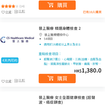
購買
(14)
比較
收藏
已有10人購買
晉上醫療 精選身體檢查 2
晉上醫療體檢中心
|
54項目
適用於16歲或以上男士及女士
重點檢查項目：
超聲波(7選1) 、心電圖、三高(血糖、血壓及血
4天內可約
脂)、類風濕性關節炎、甲狀腺、痛風、肝腎…
1,380.0
HK$
購買
比較
收藏
晉上醫療 女士全面健康檢查 (超聲
波、癌症篩查)