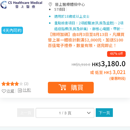
晉上醫療體檢中心
|
57項目
適用於18歲或以上女士
重點檢查項目：2項超聲波(乳房及盆腔)、2項
癌症指標(乳房及卵巢) 、靜態心電圖、甲狀…
4天內可約
【限時加碼】由8月3日至8月13日，凡購買
晉上單一
體檢計劃滿$2,000元，加送$100
百佳電子禮券，數量有限，送完即止！
46% off
3,180.0
HK$
HK$
5,910.0
3,021
或 低至 HK$
(優惠時段)
(2)
購買
比較
收藏
上一頁
下一頁