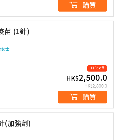
購買
疫苗 (1針)
及女士
11% off
2,500.0
HK$
HK$
2,800.0
購買
1針(加強劑)