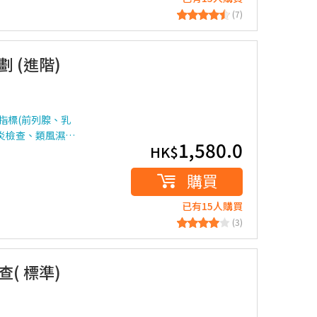
(7)
劃 (進階)
指標(前列腺、乳
炎檢查、類風濕…
1,580.0
HK$
購買
已有15人購買
(3)
查( 標準)