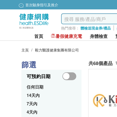
首次驗身指引及推介
熱門搜尋：
體檢送現金券/禮品
首頁
暑假健康充電
身體檢查
主頁
/
毅力醫護健康集團有限公司
篩選
共68個產品
可預約日期
任何日期
14天內
7天內
4天內