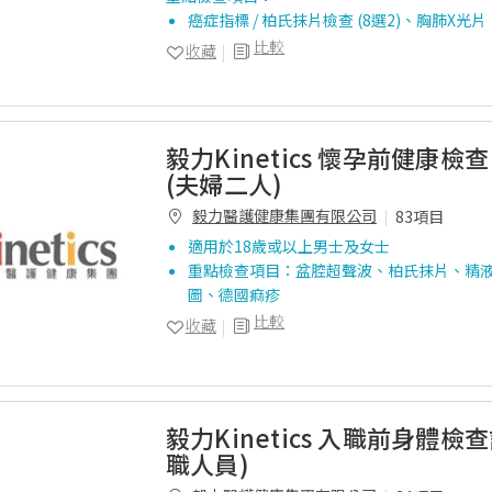
癌症指標 / 柏氏抹片檢查 (8選2)、胸肺X光
比較
收藏
毅力Kinetics 懷孕前健康檢查
(夫婦二人)
毅力醫護健康集團有限公司
83項目
適用於18歲或以上男士及女士
重點檢查項目：盆腔超聲波、柏氏抹片、精
圖、德國痲疹
比較
收藏
毅力Kinetics 入職前身體檢查
職人員)