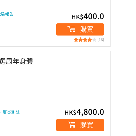
400.0
化驗報告
HK$
購買
(16)
」特選周年身體
4,800.0
HK$
片、肝炎測試
購買