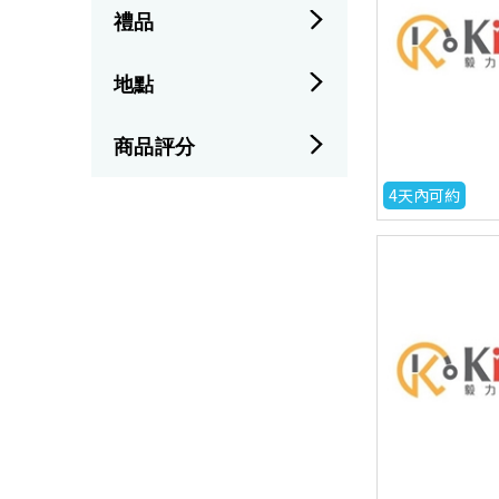
禮品
地點
商品評分
4天內可約