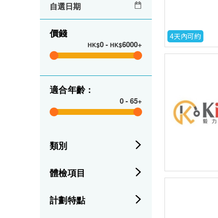
自選日期
價錢
4天內可約
0
-
6000+
HK$
HK$
適合年齡 :
0
-
65+
類別
體檢項目
計劃特點