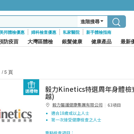
進階搜尋
美邦體檢優惠
婦科檢查優惠
私家醫院
新手體檢指南
預防疫苗
大灣區體檢
銀髮健康
健康產品
最新
1 / 5 頁
毅力Kinetics特選周年身體檢
送禮物
越)
毅力醫護健康集團有限公司
63項目
適合18歲或以上人士
第一次接受健康檢查之人士
重點檢查項目：