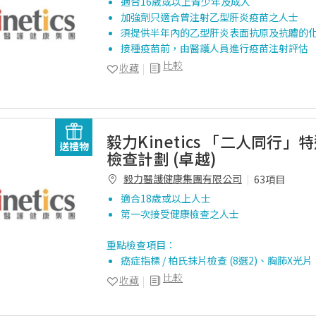
適合16歲或以上青少年及成人
加強劑只適合曾注射乙型肝炎疫苗之人士
須提供半年內的乙型肝炎表面抗原及抗體的
接種疫苗前，由醫護人員進行疫苗注射評估
比較
收藏
毅力Kinetics 「二人同行
送禮物
檢查計劃 (卓越)
毅力醫護健康集團有限公司
63項目
適合18歲或以上人士
第一次接受健康檢查之人士
重點檢查項目：
癌症指標 / 柏氏抹片檢查 (8選2)、胸肺X光
比較
收藏