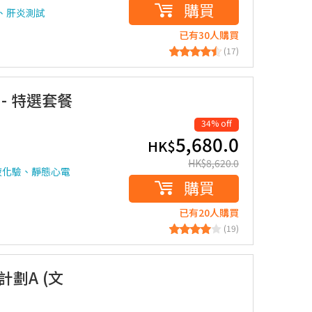
購買
片、肝炎測試
已有30人購買
(17)
 - 特選套餐
34% off
5,680.0
HK$
HK$
8,620.0
液化驗、靜態心電
購買
已有20人購買
(19)
計劃A (文