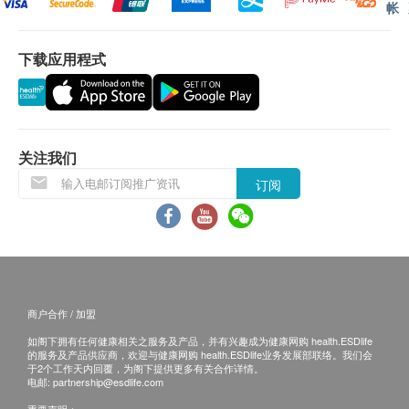
帐
数码视网膜摄影
咨询有认可资格的医生，作出诊断及治疗。
拍摄高清画质的视网膜图像(包括视神经、黄班点
本服务/产品由商户提供。生活易【健康网购
下载应用程式
和视网膜血管等)。
health.ESDlife】并没有经营或提供本服务/产品。
报告、诊断及建议
有关此服务/产品的错漏或延误，或因使用此服务/
注册视光师会根据检查结果作详细分析，并提出适
产品而引致的损失、损害、受伤或法律诉讼，健康
当的建议。
网购health.ESDlife概不负责。一切有关的索偿或
关注我们
配眼镜
查询，须向提供服务之体检中心或商户提出。
此计划包括$500 签帐额作配眼镜之用
订阅
商户合作 / 加盟
如阁下拥有任何健康相关之服务及产品，并有兴趣成为健康网购 health.ESDlife
的服务及产品供应商，欢迎与健康网购 health.ESDlife业务发展部联络。我们会
于2个工作天内回覆，为阁下提供更多有关合作详情。
电邮:
partnership@esdlife.com
重要声明：