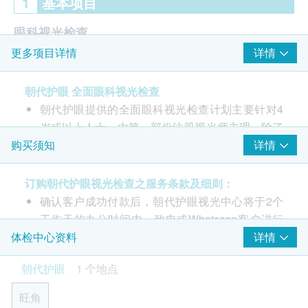
1
基本项目
眼科视光检查
详情
更多项目详情
由注册视光师主理
视力测试
朝代护眼 全面眼科视光检查
屈光检查 (近视、远视、散光及老花的度数检查)
朝代护眼提供的全面眼科视光检查计划主要针对4
眼压检查
岁或以上人士，由第一部份注册视光师主理，除了
色觉
能检测一般屈光度数(例如近视，远视，散光及老
详情
购买须知
立体视觉
花度数)、斜视及弱视等常见的眼睛问题，也能检
双目裂隙灯检查
放大瞳孔眼底检查
查白内障、视网膜穿孔、视网膜脱落、黄斑点病变
订购朝代护眼视光检查之服务条款及细则：
双眼视觉检查
及青光眼等较为严重的眼科疾病。
确认客户成功付款后，朝代护眼视光中心将于2个
眼睛内外健康检查
透过定期做全面眼科视光检查才能确保视力处于正
工作天的办公时间内，致电或Whatsapp客户进行
眼轴长度检查
常水平，及早发现及治疗眼睛毛病，维持眼睛健
预约服务，客户亦可以致电朝代护眼视光中心客户
详情
体检中心资料
康。
服务热线3704 7508或 WhatsApp 9449 9156 预约
报告
朝代护眼
1 个地点
服务。
朝代护眼全面眼科视光检查包括：
报告及解释 （由注册视光师主理）
所有视光检查只适用朝代护眼视光中心。
旺角
详细问诊