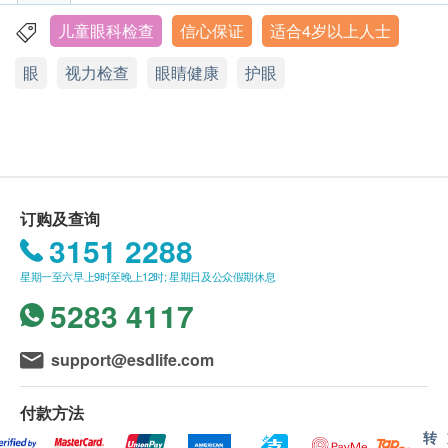
客户必须于预约当天出示身份证及订购确认信(打
透过详细问诊了解应诊者的眼睛检查目的、视力情
印本或电子版本)以确认身份。
儿童眼科检查
信心保证
适合4岁以上人士
旺角弥敦道655号16楼1605室 (旺角站E1出口)
况、眼睛状况、生活习惯、视力需求、个人身体健
所有视光检查不可兑换成现金及不可转换为其他产
眼
视力检查
眼睛健康
护眼
康状况、眼睛病史和药物过敏、家庭病史等。
显示地图
品及服务。
视力及屈光度数检查
订购一经确认，不设更改已订购的计划，转让给第
电话: 3704 7508
检查屈光度数(包括近视、远视、散光和老花) 和弱
三者或退款。
WhatsApp: 9449 9156
视(懒惰眼)。
星期一至日︰11:00a.m. – 7:30p.m.
所有视光检查不适用于公众假期 。
公众假期︰休息
双眼视觉和立体感检查
所有体格检查并非作为治疗用途。
检查是否有斜视、双眼协调和立体感问题。
如有任何争议，健康网购health. ESDlife及朝代护
订购及查询
色觉检查
眼视光中心保留最终决定权。
3151 2288
检查是否有色弱问题
星期一至六早上9时至晚上12时; 星期日及公众假期休息
眼内压检查
有效期：
5283 4117
测量眼内压以评估青光眼风险
本产品有效期为6个月，客户必须于6个月内 (由确
眼睛外部健康检查
认付款日期起计)接受有关服务，逾期作废。
support@esdlife.com
检查角膜、结膜、泪水(眼干症)、眼睑等健康情况
眼睛内部健康检查
免责声明：
付款方法
检查是否患有白内障、糖尿眼、青光眼、黄斑点病
所有健康检查/服务并非作为医务诊断或治疗用
变、视网膜穿孔脱落等健康情况
转
途。当阁下身体健康出现任何疾病征兆时，应立即