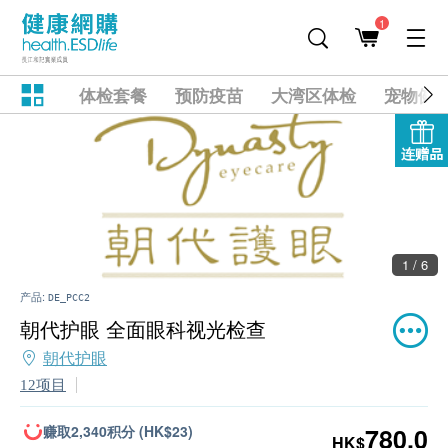
1
体检套餐
预防疫苗
大湾区体检
宠物健
连赠品
1 / 6
产品:
DE_PCC2
朝代护眼 全面眼科视光检查
朝代护眼
12项目
赚取2,340积分 (HK$23)
780.0
HK$