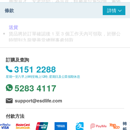
興學育才、安老培幼」為宗旨，轄屬單位逾50個，遍佈
全港，包括中、小學及幼稚園、醫療、安老及社福單
條款
詳情
位，為本港基層市民服務。本堂致力提供適切及優質之
多元化服務，近年開辦不同服務單位及計劃，並與政府
相關部門、商界緊密合作，期望以行動實際支援社會對
送貨
各項社會福利的殷切需求。
貨品將於訂單確認後 1 至 3 個工作天內可領取，於辦公
時間到九龍樂善堂總辦事處領取
善長購買後可憑「領取通知書」到樂善堂總辦事處領
取。
自取地址：九龍城龍崗道61號
訂購及查詢
自取時間：上午9:00至下午1:00 或 下午2:00至6:00 (星
3151 2288
期六日及假期除外)
星期一至六早上9時至晚上12時; 星期日及公眾假期休息
一般條款
5283 4117
貨品將於訂單確認後 1 至 3 個工作天內可領取。
請於收貨時檢查貨品及數量，過後不得爭議。
support@esdlife.com
於「health.ESDlife」所訂購的貨品將不設退換，敬請
留意。
付款方法
health.ESDlife上貨品的圖片只供參考。在此等情況
下，應以貨品的書面說明為準。善長並無權基於貨品與
轉
帳
網上圖片不完全相符的原因而退回該貨品。