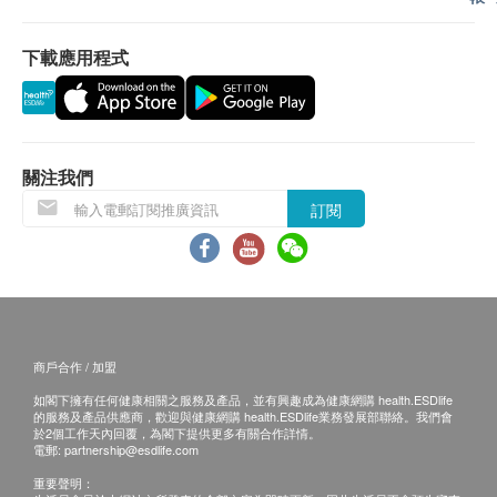
部份貨品均以實物拍攝，由於拍攝時受環境、光線、印
刷及圖片組合的影響，貨品表現可能會與實物有稍許誤
下載應用程式
差，敬請體諒。
本堂有權更改以上細則而毋須任何通知。
如有任何爭議，健康網購 及 樂善堂將保留一切的最終
決定權。
關注我們
訂閱
商戶合作 / 加盟
如閣下擁有任何健康相關之服務及產品，並有興趣成為健康網購 health.ESDlife
的服務及產品供應商，歡迎與健康網購 health.ESDlife業務發展部聯絡。我們會
於2個工作天內回覆，為閣下提供更多有關合作詳情。
電郵:
partnership@esdlife.com
重要聲明：