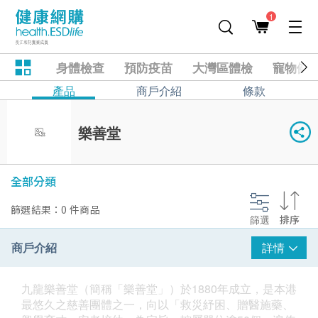
1
身體檢查
預防疫苗
大灣區體檢
寵物健
產品
商戶介紹
條款
樂善堂
全部分類
篩選結果：0 件商品
篩選
排序
商戶介紹
詳情
九龍樂善堂（簡稱「樂善堂」）於1880年成立，是本港
最悠久之慈善團體之一，向以「救災紓困、贈醫施藥、