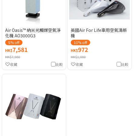
Air Oasis™ 納米光觸媒空氣淨
英國Air For Life車用空氣清新
化機 AO3000G3
機
5% off
10% off
7,581
972
HK$
HK$
HK$7,980
HK$1,080
收藏
比較
收藏
比較