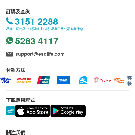
素所引致的健康問題。
不排除運送時間會因節日而有所影響。當八號烈風訊號
懸掛或黑色暴雨警告生效時，送貨服務時間將會延遲。
訂購及查詢
​核心價值
農曆初一、初二及初三均會休息(不提供送貨)，敬請留
3151 2288
​貝力士環保有限公司的核心價值觀是以最高道德標準來
意。
星期一至六早上9時至晚上12時; 星期日及公眾假期休息
推動我們的決策和承諾。我們相信商譽就是最大的資
所有訂單須視乎相關貨品的供應情況再作最後確認。倘
產，這些核心價值指引著我們的行為，判斷以及我們如
若供應商未能提供任何訂單上的貨品，
健康網購
5283 4117
何完成使命。
health.ESDlife
有權拒絕接受該訂單，並且會於送貨前
透過電話或電郵通知顧客再作安排。
support@esdlife.com
倘若由於不可抗力的原因(包括但不限於由於天災、火
災、水災、意外、暴亂、戰爭、政府政策、罷工或任何
付款方法
不能控制的情況)而未能準確地提供閣下所需的貨品或
服務，
貝力士環保有限公司
及
健康網購health.ESDlife
轉
帳
均不會承擔任何責任或賠償。
貝力士環保有限公司
會根據閣下提供的地址盡力確保貨
品在送貨日期前送到該地址，若因閣下的原因而導致貨
下載應用程式
品超過送貨日期60日後仍不成功派送，
貝力士環保有限
公司
保留權利包括任何拒絕要求退款申请之權利。
一般條款
所有出售之貨品均不設退款。
關注我們