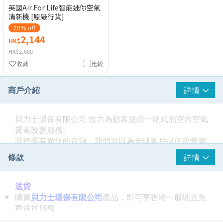
英國Air For Life智能迷你空氣
清新機 [原廠行貨]
20% off
2,144
HK$
HK$2,680
收藏
比較
商戶介紹
詳情
貝力士環保有限公司 致力為顧客提供一站式的室內空氣
質素改善服務。
我們擁有廣泛的資源，我們可以為全球客戶提供改善室
內空氣質素（IAQ）的產品和服務。
條款
詳情
願景
​我們為您帶來更長壽，更健康的生活。
送貨
購買
貝力士環保有限公司
產品，即可享香港一般地區免
使命
費送貨服務。
​致力改善室內空氣質素 （IAQ）， 減少因惡劣的空氣質
訂單確認後 7 個工作天安排送貨。