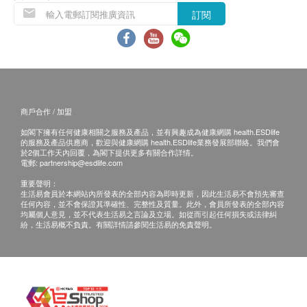
訂閱
其他
此產品由
貝力士環保有限公司
提供。
宣傳圖片及價值僅供參考，一切以實物為準。
如有任何爭議，
貝力士環保有限公司
及
健康網購
health.ESDlife
保留最終決議權。
商戶合作 / 加盟
如閣下擁有任何健康相關之服務及產品，並有興趣成為健康網購 health.ESDlife
的服務及產品供應商，歡迎與健康網購 health.ESDlife業務發展部聯絡。我們會
於2個工作天內回覆，為閣下提供更多有關合作詳情。
電郵:
partnership@esdlife.com
重要聲明：
生活易會員於本網站內所發表的全部內容為即時更新，因此生活易不會預先審查
任何內容，並不會保證其準確性、完整性及質量。此外，會員所發表的全部內容
均屬個人意見，並不代表生活易之言論及立場。如從而引起任何損失或法律糾
紛，生活易概不負責。有關詳情請參閱生活易的免責聲明。