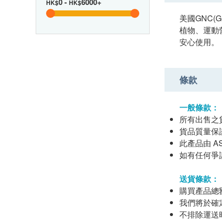
0
-
6000+
HK$
HK$
美國GNC(
植物、運動
安心使用。
條款
一般條款：
所有出售之
貨品質量保
此產品由 AS H
如有任何爭議，A
送貨條款：
購買產品總額
我們將於確
不排除運送