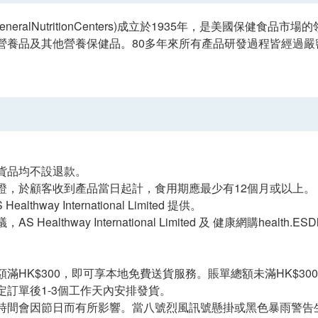
GeneralNutritionCenters)成立於1935年，是美國保
營養品及其他營養保健品。80多年來所有產品研發過程皆經過
貨品均不設退款。
證，於顧客收到產品當日起計，食用期應最少有12個月或以上。
ealthway International Limited 提供。
S Healthway International Limited 及 健康網購health
滿HK$300，即可享本地免費送貨服務。賬單總額未滿HK$300
定訂單後1-3個工作天內安排發貨。
時間會因節日而有所影響。當八號烈風訊號懸掛或黑色暴雨警告