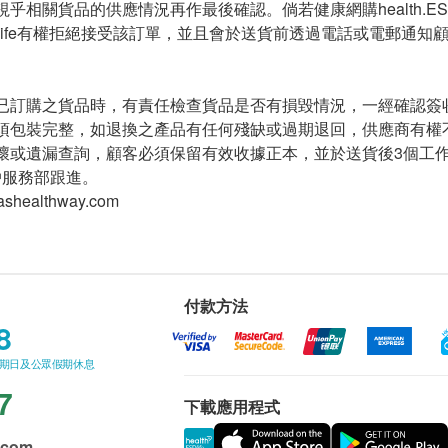
乎相關貨品的供應情況再作最後確認。倘若健康網購health.ES
.ESDlife有權拒絕接受該訂單，並且會於送貨前透過電話或電郵通
已訂購之貨品時，有責任檢查貨品是否有損毀情況，一經確認簽
須包裝完整，如退換之產品有任何殘缺或過期退回，供應商有權
或遺漏查詢，顧客必須保留有效收據正本，並於送貨後3個工作天內按下列方式聯
 客戶服務部跟進。
shealthway.com
付款方法
8
星期日及公眾假期休息
7
下載應用程式
.com