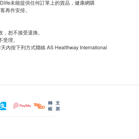
Dlife未能提供任何訂單上的貨品，健康網購
知顧客再作安排。
收，恕不接受退換。
不受理。
絡 AS Healthway International
轉
支
帳
票