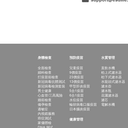
身體檢查
預防疫苗
水質管理
全面檢查
兒童疫苗
直飲水機
婦科檢查
9價疫苗
枱上式濾水器
打疫苗前檢查
23價疫苗
枱下式濾水器
新冠病毒抗體測試
13價疫苗
水龍頭式濾水器
新冠病毒檢測套裝
甲型肝炎疫苗
濾水壺
男士健康
5合1疫苗
濾水瓶
心血管/三高風險
6合1疫苗
花灑濾水器
婚前檢查
水痘疫苗
濾芯
備孕檢查
輪狀病毒口服疫苗
電解水機
過敏症
日本腦炎疫苗
內視鏡服務
癌症測試
健康管理
家傭體檢
DNA 測試