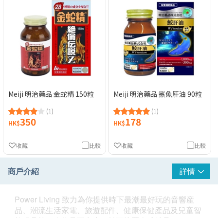
Meiji 明治藥品 金蛇精 150粒
Meiji 明治藥品 鯊魚肝油 90粒
(1)
(1)
350
178
HK$
HK$
收藏
比較
收藏
比較
商戶介紹
詳情
Power Living 致力為你提供時下最潮最好玩的音響産
品、潮流生活家電、旅遊配件、健康保健產品及兒童智