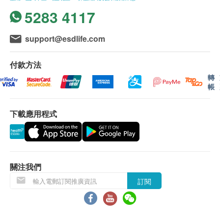
所有訂單須視乎相關貨品的供應情況再作最後確認。倘
若供應商未能提供任何訂單上的貨品，健康網購
5283 4117
health.ESDlife有權拒絕接受該訂單，並且會於送貨前
透過電話或電郵通知顧客再作安排。
support@esdlife.com
於確認訂單後，如客戶在派送貨品期間通知更改地址，
健康網購 <health.ESDdlife> 及 Power Living 將保留向
付款方法
閣下收取額外送貨費用的權利。
Power Living 倘若由於不可抗力的原因（包括但不限於
轉
由於天災、火災、水災、意外、暴亂、戰爭、政府政
帳
策、罷工或任何不能控制的情況）而未能準確地提供閣
下所需的貨品或服務，健康網購 <health.ESDdlife> 及
下載應用程式
Power Living 均不會承擔任何責任或賠償。
品質保証服務 :
Power Living 之產品提供七日品質保証服務，如產品有
品質的差異問題（不包括外觀問題），可在7天內自行
關注我們
到Power Living更換，但更換貨品必須其包裝完整、無
訂閱
任何損毁及刮花痕跡、未填寫保用證，並只限更換相同
型號之貨品，但每個產品只能更換一次。
保修 :