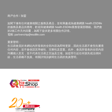
保修服務事宜將由產品的代理商提供。
如購買貼有防偽標籤的商品，請剪下標籤並附在商店發
票上，方可享有保修服務。如在保修上有任何爭議，健
商戶合作 / 加盟
康網購 <health.ESDdlife> 及 Power Living 擁有最終解
如閣下擁有任何健康相關之服務及產品，並有興趣成為健康網購 health.ESDlife
釋權。
的服務及產品供應商，歡迎與健康網購 health.ESDlife業務發展部聯絡。我們會
於2個工作天內回覆，為閣下提供更多有關合作詳情。
電郵:
partnership@esdlife.com
Power Living 客服聯絡方式：
電郵：
cs@powerliving.com.hk
重要聲明：
生活易會員於本網站內所發表的全部內容為即時更新，因此生活易不會預先審查
電話： 2789-2732
任何內容，並不會保證其準確性、完整性及質量。此外，會員所發表的全部內容
服務時間︰(星期一至五)上午9:00 - 下午7:00, (星期日)
均屬個人意見，並不代表生活易之言論及立場。如從而引起任何損失或法律糾
紛，生活易概不負責。有關詳情請參閱生活易的免責聲明。
上午11:00 - 下午1:00, 公眾假期休息。
其他 :
此產品由 Power Living 提供。
宣傳圖片及價值僅供參考，一切以實物為準。
如有任何爭議，健康網購 <health.ESDdlife> 及 Power
Living 保留最終的決定權。