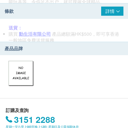
能玩具等。令你足不出户，就可搜羅全球精品。
條款
詳情
送貨：
購買
動生活有限公司
產品總額滿HK$500，即可享香港
一般地區免費送貨服務
賬單總額未滿HK$500需附加HK$50運費。
產品品牌
東涌、長洲、馬灣、梅窩、南丫島、坪洲及愉景灣等偏
遠地區會安排到付
速遞送貨方面，貨品將於購買後 3 個工作天內寄出，寄
出後大概
2-7
日內收到
所有郵寄項目不可指定收貨日期和時段
顧客請於購買時輸入正確的個人資料和地址以便安排運
送
一般條款 :
Power Living 在收到客戶的訂單資料後會根據貨品的供
訂購及查詢
應情況盡快作出最後確認及安排有關送貨或自行取貨事
3151 2288
宜。
星期一至六早上9時至晚上12時; 星期日及公眾假期休息