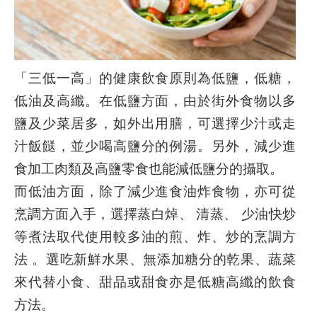
「三低一高」的健康飲食原則為低鹽，低糖，
低油及高纖。在低鹽方面，由於街外食物以多
鹽及少菜居多，如外出用膳，可選擇少汁或走
汁飯餸，並少喝高鹽分的例湯。另外，減少進
食加工肉類及高鹽零食也能減低鹽分的攝取。
而低油方面，除了減少進食油炸食物，亦可從
烹調方面入手，選擇蒸白焯、 清蒸、 少油快炒
等煮法取代使用較多油的煎、炸、炒的烹調方
法 。選吃新鮮水果、無添加糖分的乾果、蔬菜
來代替小食、甜品或甜食亦是低糖高纖的飲食
方法。