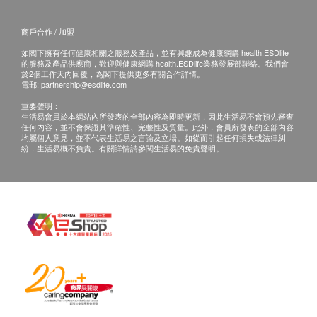
商戶合作 / 加盟
如閣下擁有任何健康相關之服務及產品，並有興趣成為健康網購 health.ESDlife
的服務及產品供應商，歡迎與健康網購 health.ESDlife業務發展部聯絡。我們會
於2個工作天內回覆，為閣下提供更多有關合作詳情。
電郵:
partnership@esdlife.com
重要聲明：
生活易會員於本網站內所發表的全部內容為即時更新，因此生活易不會預先審查
任何內容，並不會保證其準確性、完整性及質量。此外，會員所發表的全部內容
均屬個人意見，並不代表生活易之言論及立場。如從而引起任何損失或法律糾
紛，生活易概不負責。有關詳情請參閱生活易的免責聲明。