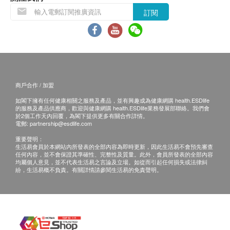
訂閱
商戶合作 / 加盟
如閣下擁有任何健康相關之服務及產品，並有興趣成為健康網購 health.ESDlife
的服務及產品供應商，歡迎與健康網購 health.ESDlife業務發展部聯絡。我們會
於2個工作天內回覆，為閣下提供更多有關合作詳情。
電郵:
partnership@esdlife.com
重要聲明：
生活易會員於本網站內所發表的全部內容為即時更新，因此生活易不會預先審查
任何內容，並不會保證其準確性、完整性及質量。此外，會員所發表的全部內容
均屬個人意見，並不代表生活易之言論及立場。如從而引起任何損失或法律糾
紛，生活易概不負責。有關詳情請參閱生活易的免責聲明。