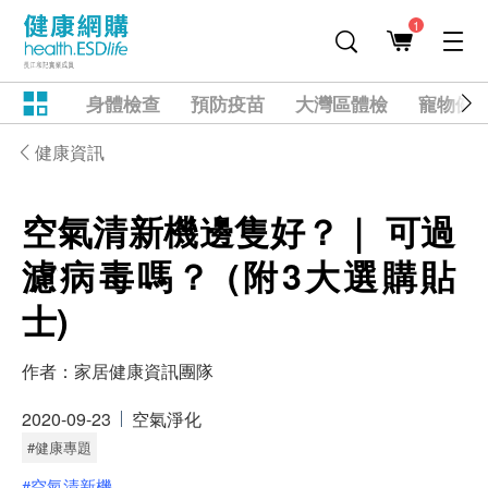
1
身體檢查
預防疫苗
大灣區體檢
寵物健
健康資訊
空氣清新機邊隻好？｜ 可過
濾病毒嗎？ (附3大選購貼
士)
作者：
家居健康資訊團隊
2020-09-23
空氣淨化
#健康專題
#空氣清新機