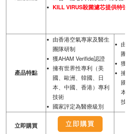
KILL VIRUS殺菌濾芯提供特
由香港空氣專家及醫生
由香
團隊研制
團隊
獲AHAM Verifide認證
獲AHA
擁有世界性專利（美
產品特點
擁有
國、歐洲、韓國、日
國、
本、中國、香港）專利
本、
技術
技術
國家評定為醫療級別
立即購買