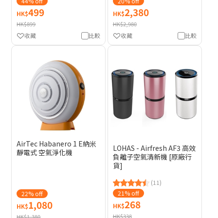
44% off
20% off
499
2,380
HK$
HK$
HK$899
HK$2,980
收藏
比較
收藏
比較
AirTec Habanero 1 E納米
LOHAS - Airfresh AF3 高效
靜電式 空氣淨化機
負離子空氣清新機 [原廠行
貨]
(11)
21% off
22% off
268
1,080
HK$
HK$
HK$338
HK$1,380