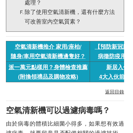
處理？
除了使用空氣清新機，還有什麼方法
可改善室內空氣質素？
空氣清新機推介 家用/座枱/
【預防新冠肺炎
隨身/車用空氣清新機邊隻好？
病徵防疫用品
派一萬元點樣用？身體檢查推薦
新居入伙
(附換領禮品及購物攻略)
4大入伙前深
返回目錄
空氣清新機可以過濾病毒嗎？
由於病毒的體積比細菌小得多，如果想有效過
濾病毒，就要留意是否配備相關的過濾技術。