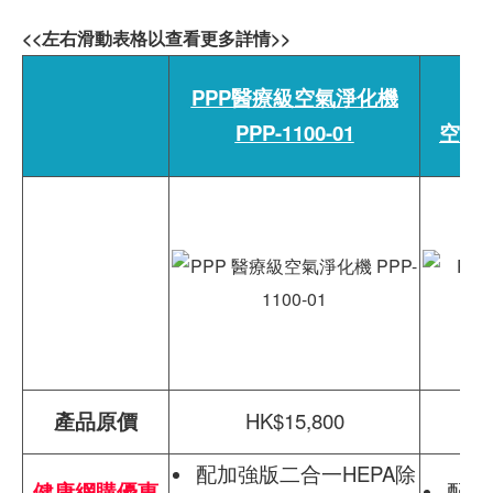
<<左右滑動表格以查看更多詳情>>
PPP醫療級空氣淨化機
PPP-1100-01
空氣淨
產品原價
HK$15,800
配加強版二合一HEPA除
健康網購優惠
配加