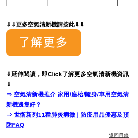
⇓⇓更多空氣清新機請按此⇓⇓
⇓延伸閱讀，即Click了解更多空氣清新機
資訊
⇓
⇒
空氣清新機推介 家用/座枱/隨身/車用空氣清
新機邊隻好？
⇒
世衛新列11種肺炎病徵 | 防疫用品優惠及預
防FAQ
返回目錄