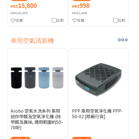
15,800
998
HK$
HK$
HK$15,999
HK$1,498
收藏
比較
收藏
比較
車用空氣清新機
Arobo 空氣水洗系列 車用
PPP 車用空氣淨化機 PPP-
迷你甲醛及空氣淨化機 (除
50-02 [原廠行貨]
甲醛及異味, 適用範圍約50-
70呎)