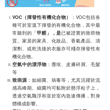
VOC（揮發性有機化合物）
：VOC包括各
種可於室溫下揮發的有機化合物，其中最
常聽到的「
甲醛」，是
已被證實的致癌物
質。家居的家具、化妝品、香氣產品、清
潔劑、或乾洗後的衣服亦可殘存揮發性有
機化合物。
空氣中的漂浮物
：塵埃、皮膚碎屑、毛髮
等
致病源
：如細菌、病毒等，尤其活躍於流
感高峰期。細菌均可黏附於懸浮粒子上，
透過空氣飄浮和並於室內急速傳播，對身
體構成影響。