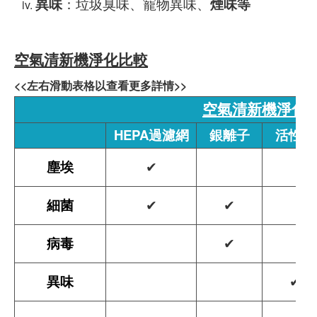
異味
：垃圾臭味、寵物異味、
煙味等
空氣清新機淨化比較
<<左右滑動表格以查看更多詳情>>
空氣清新機淨化
HEPA過濾網
銀離子
活性炭
塵埃
✔
細菌
✔
✔
病毒
✔
異味
✔