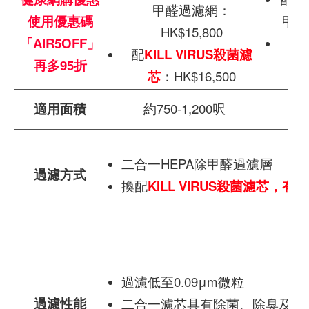
甲醛過濾網：
使用優惠碼
甲醛
HK$15,800
「AIR5OFF」
配
配
KILL VIRUS殺菌濾
再多95折
芯
：HK$16,500
適用面積
約750-1,200呎
二合一HEPA除甲醛過濾層
過濾方式
換配
KILL VIRUS殺菌濾芯，
過濾低至0.09μm微粒
過濾性能
二合一濾芯具有除菌、除臭及除