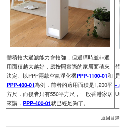
體積較大過濾能力會較強，但選購時並非適
用面積越大越好，應按照實際的家居面積來
體積
決定。以PPP兩款空氣淨化機
PPP-1100-01
和
是座
PPP-400-01
為例，前者的適用面積是1,200平
- A
方尺，而後者只有550平方尺，一般香港家居
US
來講，
PPP-400-01
就已經足夠了。
返回目錄