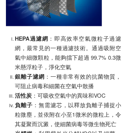
HEPA過濾網
：即高效率空氣微粒子過濾
網，最常見的一種過濾技術。通過吸附空
氣中細微顆粒，能夠擋下超過 99.7% 0.3微
米懸浮粒子，淨化空氣
銀離子濾網
：一種非常有效的抗菌物質，
可阻止病毒和細菌在空氣中散播
活性炭
：可吸收空氣中的異味和VOC
負離子
：無需濾芯，以釋放負離子捕捉小
粒微塵，並依附在小至1微米的微粒上，令
其凝聚而沉澱，使細菌病毒等微生物死亡