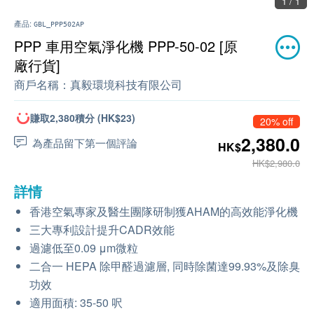
1 / 1
產品:
GBL_PPP502AP
PPP 車用空氣淨化機 PPP-50-02 [原
廠行貨]
商戶名稱：
真毅環境科技有限公司
賺取2,380積分 (HK$23)
20% off
2,380.0
為產品留下第一個評論
HK$
HK$2,980.0
詳情
香港空氣專家及醫生團隊研制獲AHAM的高效能淨化機
三大專利設計提升CADR效能
過濾低至0.09 μm微粒
二合一 HEPA 除甲醛過濾層, 同時除菌達99.93%及除臭
功效
適用面積: 35-50 呎