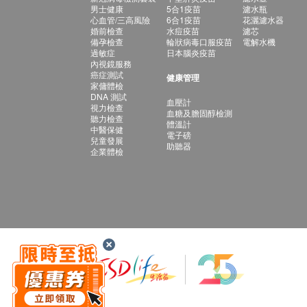
男士健康
5合1疫苗
濾水瓶
心血管/三高風險
6合1疫苗
花灑濾水器
婚前檢查
水痘疫苗
濾芯
備孕檢查
輪狀病毒口服疫苗
電解水機
過敏症
日本腦炎疫苗
內視鏡服務
癌症測試
健康管理
家傭體檢
DNA 測試
血壓計
視力檢查
血糖及膽固醇檢測
聽力檢查
體溫計
中醫保健
電子磅
兒童發展
助聽器
企業體檢