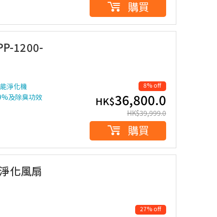
購買
-1200-
]
8% off
效能淨化機
36,800.0
99%及除臭功效
HK$
HK$
39,999.0
購買
空氣淨化風扇
27% off