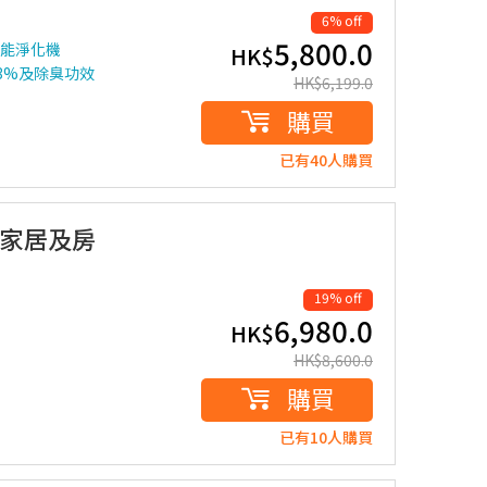
6% off
5,800.0
效能淨化機
HK$
93%及除臭功效
HK$
6,199.0
購買
已有40人購買
 (家居及房
19% off
6,980.0
HK$
HK$
8,600.0
購買
已有10人購買