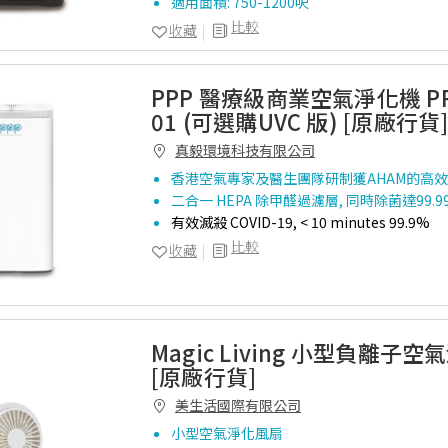
適用面積: 750-1200呎
比較
收藏
PPP 醫療級商業空氣淨化機 PPP
01 (可選購UVC 版) [原廠行貨
真毅環境科技有限公司
香港空氣專家及醫生團隊研制獲AHAM的高
二合一 HEPA 除甲醛過濾層, 同時除菌達99.
有效滅殺 COVID-19, < 10 minutes 99.9%
比較
收藏
Magic Living 小型負離子
[原廠行貨]
美生活國際有限公司
小型空氣淨化風扇