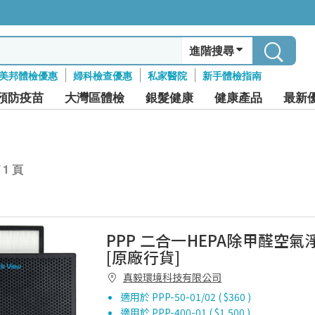
進階搜尋
美邦體檢優惠
婦科檢查優惠
私家醫院
新手體檢指南
預防疫苗
大灣區體檢
銀髮健康
健康產品
最新
/ 1 頁
PPP 二合一HEPA除甲醛空
[原廠行貨]
真毅環境科技有限公司
適用於 PPP-50-01/02 ( $360 )
適用於 PPP-400-01 ( $1,500 )