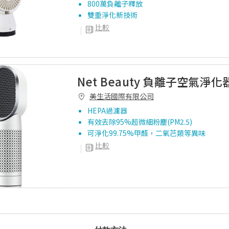
800萬負離子釋放
雙重淨化新技術
比較
Net Beauty 負離子空氣淨化
美生活國際有限公司
HEPA過濾器
有效去除95%超微細粉塵(PM2.5)
可淨化99.75%甲醛，二氧芑類等異味
比較