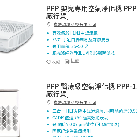
PPP 嬰兒 專用空氣淨化機 PPP-5
廠行貨]
真毅環境科技有限公司
有效滅殺H1N1甲型流感
EV71手足口腸病毒及麻疹病毒
適用面積: 35-50 呎
跟機濾網為"KILL VIRUS殺菌濾芯
比較
收藏
PPP 醫療級空氣淨化機 PPP-11
廠行貨]
真毅環境科技有限公司
二合一 HEPA 除甲醛過濾層, 同時除菌達99.
CADR 值達 750 極高效能表現
過濾低至0.09 μm微粒 (可隔絕飛沬)
國家評定為醫療級別