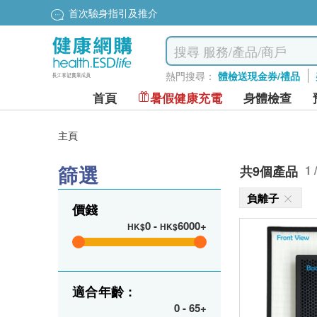
首次驗身指引及推介
熱門搜尋：
體檢送現金券/禮品
首頁
暑假健康充電
身體檢查
主頁
篩選
共9個產品
1 
負離子
價錢
0
-
6000+
HK$
HK$
適合年齡 :
0
-
65+