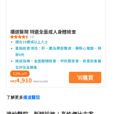
播道醫院 特選全面成人身體檢查
(4)
適合18歲或以上人士
重點檢查項目：肝、膽及脾超聲波、靜態心電圖、肺
部X光
癌症指標、全面眼睛檢查、甲狀腺檢查、檢查前後醫
生評估及跟進
52% off
購買
4,910
HK$
HK$10,200
了解更多
播道醫院
港怡醫院 - 新穎設施｜高性價比方案