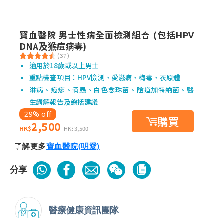
寶血醫院 男士性病全面檢測組合 (包括HPV
DNA及猴痘病毒)
(37)
適用於18歲或以上男士
重點檢查項目：HPV檢測、愛滋病、梅毒、衣原體
淋病、疱疹、滴蟲、白色念珠菌、陰道加特納菌、醫
生講解報告及總括建議
29% off
購買
2,500
HK$
HK$3,500
了解更多
寶血醫院(明愛)
分享
醫療健康資訊團隊