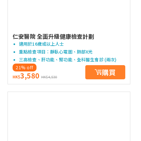
仁安醫院 全面升級健康檢查計劃
適用於16歲或以上人士
重點檢查項目：靜臥心電圖、肺部X光
三高檢查、肝功能、腎功能、全科醫生會診 (兩次)
21% off
購買
3,580
HK$
HK$4,530