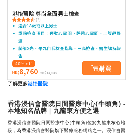
港怡醫院 尊尚全面男士檢查
(2)
適合18歲或以上男士
重點檢查項目：運動心電圖、靜態心電圖、上腹超聲
波
肺部X光、睪丸自我檢查指導、三高檢查、醫生講解報
告
40% off
購買
8,760
HK$
HK$14,645
了解更多
港怡醫院
香港浸信會醫院日間醫療中心(牛頭角) -
本地知名品牌｜九龍東方便之選
香港浸信會醫院日間醫療中心(牛頭角)位於九龍東核心地
段，為香港浸信會醫院旗下醫療服務網絡之一。浸信會醫