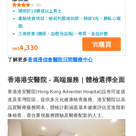
(6)
適用於18歲或以上男士
重點檢查項目：總前列腺癌抗原、肺部X光、靜臥心電
圖
三高檢查 (糖尿、血壓及血脂)、骨質、全血計數
購買
4,330
HK$
了解更多
香港浸信會醫院日間醫療中心
香港港安醫院 - 高端服務｜體檢選擇全面
香港港安醫院(Hong Kong Adventist Hospital)設有司徒拔
道及荃灣院區，提供多元化健康檢查服務。港安醫院以高
品質醫療服務聞名，體檢計劃涵蓋基本健康評估至進階影
像檢查，適合重視服務體驗及醫療配套的人士。