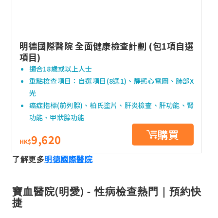
明德國際醫院 全面健康檢查計劃 (包1項自選
項目)
適合18歲或以上人士
重點檢查項目：自選項目(8選1)、靜態心電圖、肺部X
光
癌症指標(前列腺)、柏氏塗片、肝炎檢查、肝功能、腎
功能、甲狀腺功能
購買
9,620
HK$
了解更多
明德國際醫院
寶血醫院(明愛) - 性病檢查熱門｜預約快
捷