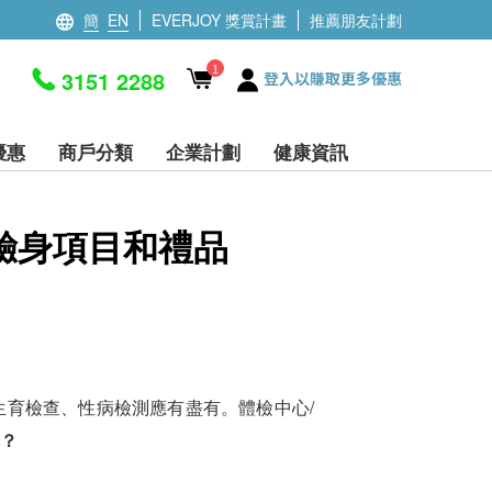
簡
EN
EVERJOY 獎賞計畫
推薦朋友計劃
1
3151 2288
登入以賺取更多優惠
優惠
商戶分類
企業計劃
健康資訊
驗身項目和禮品
生育檢查、性病檢測應有盡有。體檢中心/
？