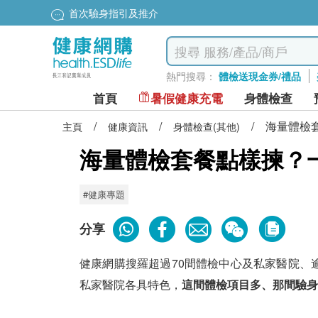
首次驗身指引及推介
熱門搜尋：
體檢送現金券/禮品
首頁
暑假健康充電
身體檢查
/
/
/
海量體檢
主頁
健康資訊
身體檢查(其他)
海量體檢套餐點樣揀？
#健康專題
分享
健康網購搜羅超過70間體檢中心及私家醫院、
私家醫院各具特色，
這間體檢項目多、那間驗身