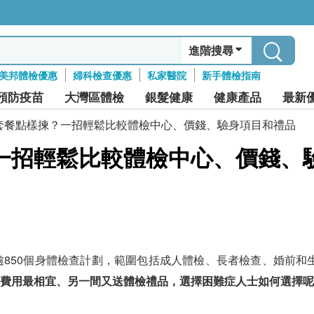
進階搜尋
美邦體檢優惠
婦科檢查優惠
私家醫院
新手體檢指南
預防疫苗
大灣區體檢
銀髮健康
健康產品
最新
套餐點樣揀？一招輕鬆比較體檢中心、價錢、驗身項目和禮品
一招輕鬆比較體檢中心、價錢、
逾850個身體檢查計劃，範圍包括成人體檢、長者檢查、婚前和
費用最相宜、另一間又送體檢禮品，選擇困難症人士如何選擇呢