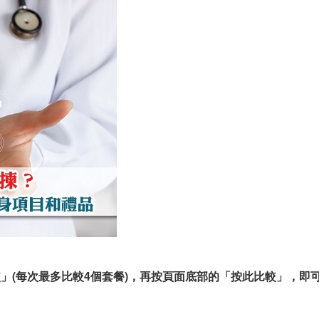
較」(每次最多比較4個套餐)，再按頁面底部的「按此比較」，即