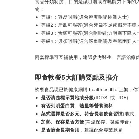
食品分類制度，目的是讓咀嚼或吞嚥能力下降的
物：
等級1：容易咀嚼(適合輕度咀嚼困難人士)
等級2：牙齦可壓碎(適合牙齒不足或假牙不穩
等級3：舌頭可壓碎(適合咀嚼能力明顯下降人士
等級4：毋須咀嚼(適合嚴重咀嚼及吞嚥困難人士
兩套標準可互補使用，建議參考醫生、言語治療
即食軟餐5大訂購要點及推介
軟餐食品現已於健康網購 health.esdlife 
(IDDSI 或 UDF)
是否清楚標示質地或分級
有否列明蛋白質、熱量等營養資料
(港式、
菜式選擇是否多元、符合長者飲食習慣
(常溫保存、微波即食)
加熱、保存是否方便
，建議配合專業意見
是否適合長期食用