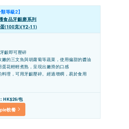
分類等級2】
介護食品牙齦磨系列
100克)(Y2-11)
用牙齦即可壓碎
軟嫩的三文魚與胡蘿蔔等蔬菜，使用偏甜的醬油
用蛋花輕輕煮熟，呈現出嫩滑的口感
的料理，可用牙齦壓碎。經過增稠，易於食用
HK$26/包
pie軟餐