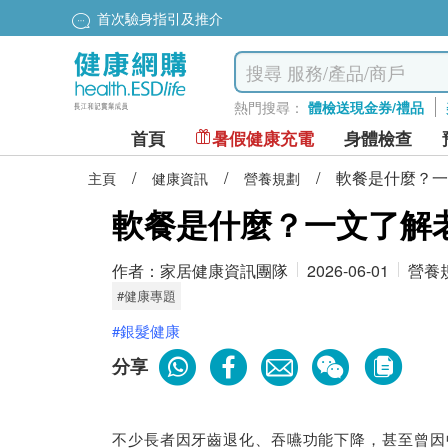
首次驗身指引及推介
熱門搜尋：
體檢送現金券/禮品
首頁
暑假健康充電
身體檢查
/
/
/
軟餐是什麼？一
主頁
健康資訊
營養規劃
軟餐是什麼？一文了解
作者：
家居健康資訊團隊
2026-06-01
營養
#健康專題
#銀髮健康
分享
不少長者因牙齒退化、吞嚥功能下降，甚至曾因