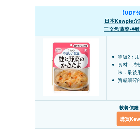
【UDF
日本Kewpie
三文魚蔬菜拌雞蛋(
等級2︰
食材：將
味，最後
質感細碎
軟餐價錢：
購買Kew