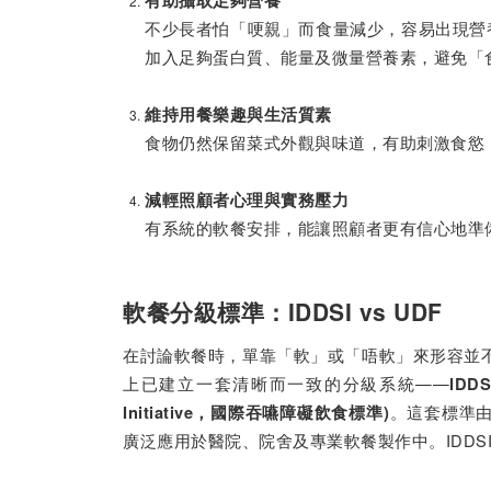
有助攝取足夠營養
不少長者怕「哽親」而食量減少，容易出現營
加入足夠蛋白質、能量及微量營養素，避免「
維持用餐樂趣與生活質素
食物仍然保留菜式外觀與味道，有助刺激食慾
減輕照顧者心理與實務壓力
有系統的軟餐安排，能讓照顧者更有信心地準
軟餐分級標準：IDDSI vs UDF
在討論軟餐時，單靠「軟」或「唔軟」來形容並
上已建立一套清晰而一致的分級系統——
IDDS
。這套標準
Initiative
，國際吞嚥障礙飲食標準)
廣泛應用於醫院、院舍及專業軟餐製作中。IDDS