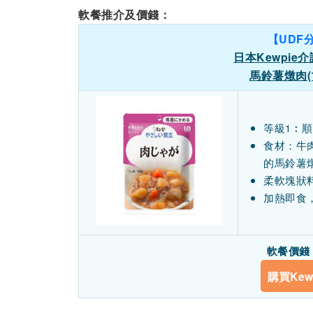
軟餐推介及價錢：
【UDF
日本Kewpie
馬鈴薯燉肉(10
等級1︰
食材：牛
的馬鈴薯
柔軟塊狀
加熱即食
軟餐價錢：
購買Kew