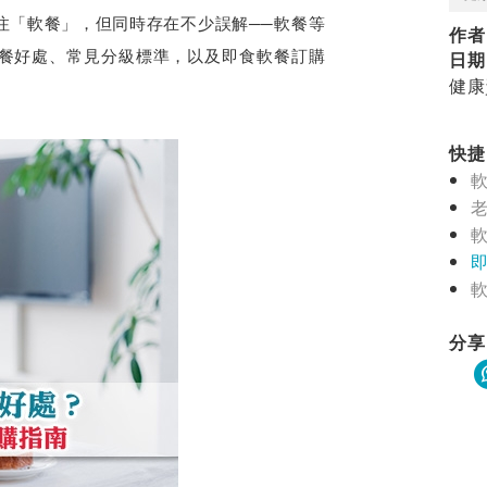
注「軟餐」，但同時存在不少誤解──軟餐等
作者
餐好處、常見分級標準，以及即食軟餐訂購
日期
健康
快捷目
軟
軟
分享