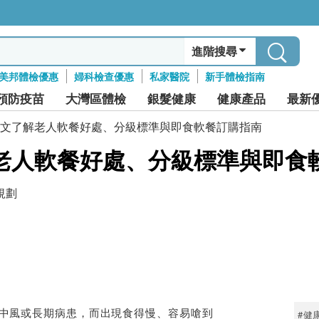
進階搜尋
美邦體檢優惠
婦科檢查優惠
私家醫院
新手體檢指南
預防疫苗
大灣區體檢
銀髮健康
健康產品
最新
文了解老人軟餐好處、分級標準與即食軟餐訂購指南
老人軟餐好處、分級標準與即食
規劃
中風或長期病患，而出現食得慢、容易嗆到
#健