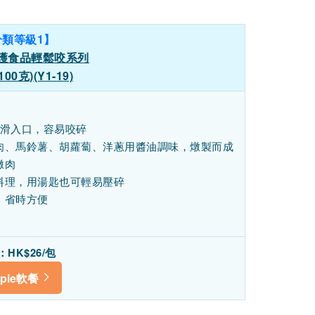
分類等級1】
介護食品輕鬆咬系列
0克)(Y1-19)
順滑入口，容易咬碎
肉、馬鈴薯、胡蘿蔔、洋蔥用醬油調味，燉製而成
燉肉
料理，用湯匙也可輕易壓碎
，省時方便
HK$26/包
pie軟餐