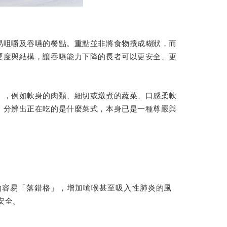
易咀嚼及吞嚥的餐點。重點並非將食物攪成糊狀，而
硬度與結構，讓吞嚥能力下降的長者可以更安全、更
」，例如軟身的肉類、細切或燉煮的蔬菜、口感柔軟
、分辨出正在吃的是什麼菜式，本身已是一種尊嚴與
物容易「落錯格」，增加嗆喉甚至吸入性肺炎的風
安全。