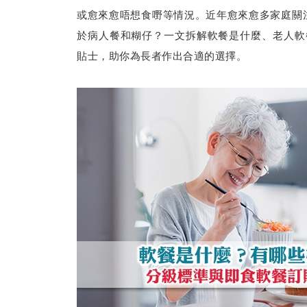
或愈來愈唔想食嘢等情況。近年愈來愈多家庭關
於病人餐和糊仔？一文拆解軟餐是什麼、老人軟
貼士，助你為長者作出合適的選擇。