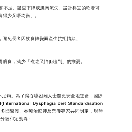
養不足、體重下降或肌肉流失。設計得宜的軟餐可
食得少又唔均衡」。
，避免長者因飲食轉變而產生抗拒情緒。
備膳食，減少「煮咗又怕佢噎到」的擔憂。
不足夠。為了讓吞嚥困難人士能更安全地進食，國際
I(International Dysphagia Diet Standardisation
由多國醫護、吞嚥治療師及營養專家共同制定，現時
I分級和定義為：