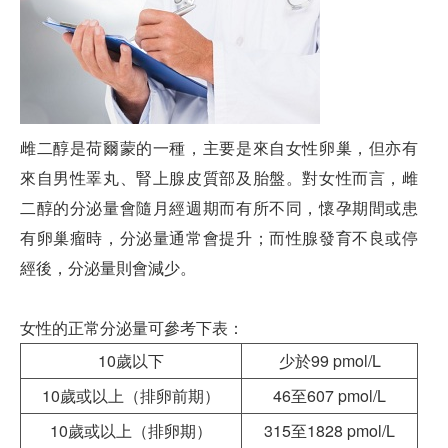
雌二醇是荷爾蒙的一種，主要是來自女性卵巢，但亦有
來自男性睪丸、腎上腺皮質部及胎盤。對女性而言，雌
二醇的分泌量會隨月經週期而有所不同，懷孕期間或患
有卵巢瘤時，分泌量通常會提升；而性腺發育不良或停
經後，分泌量則會減少。
女性的正常分泌量可參考下表：
10歲以下
少於99 pmol/L
10歲或以上（排卵前期）
46至607 pmol/L
10歲或以上（排卵期）
315至1828 pmol/L