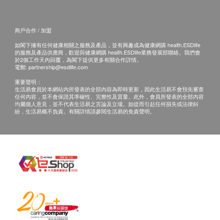
商戶合作 / 加盟
如閣下擁有任何健康相關之服務及產品，並有興趣成為健康網購 health.ESDlife
的服務及產品供應商，歡迎與健康網購 health.ESDlife業務發展部聯絡。我們會
於2個工作天內回覆，為閣下提供更多有關合作詳情。
電郵:
partnership@esdlife.com
重要聲明：
生活易會員於本網站內所發表的全部內容為即時更新，因此生活易不會預先審查
任何內容，並不會保證其準確性、完整性及質量。此外，會員所發表的全部內容
均屬個人意見，並不代表生活易之言論及立場。如從而引起任何損失或法律糾
紛，生活易概不負責。有關詳情請參閱生活易的免責聲明。